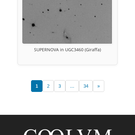
SUPERNOVA in UGC3460 (Giraffa)
1
2
3
…
34
»