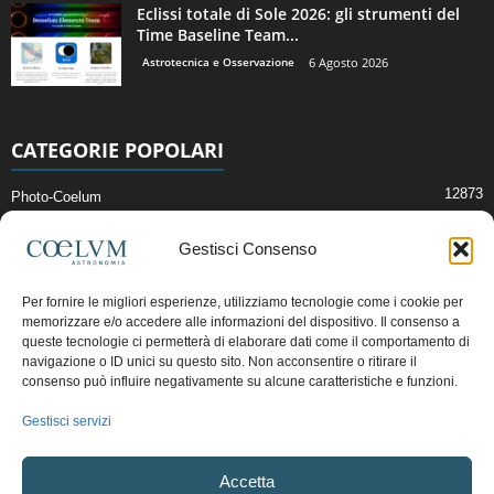
Eclissi totale di Sole 2026: gli strumenti del
Time Baseline Team...
Astrotecnica e Osservazione
6 Agosto 2026
CATEGORIE POPOLARI
12873
Photo-Coelum
2914
Mostre e Incontri
Gestisci Consenso
2411
News di Astronomia
1315
Cielo del Mese
Per fornire le migliori esperienze, utilizziamo tecnologie come i cookie per
memorizzare e/o accedere alle informazioni del dispositivo. Il consenso a
365
Astronomia, Astrofisica e Cosmologia
queste tecnologie ci permetterà di elaborare dati come il comportamento di
268
Articoli e Risorse On-Line
navigazione o ID unici su questo sito. Non acconsentire o ritirare il
consenso può influire negativamente su alcune caratteristiche e funzioni.
192
Il Blog della Redazione
Gestisci servizi
Pubblicità:
ads@coelum.com
Accetta
Copyright © 1997 - 2024 vietata la riproduzione.