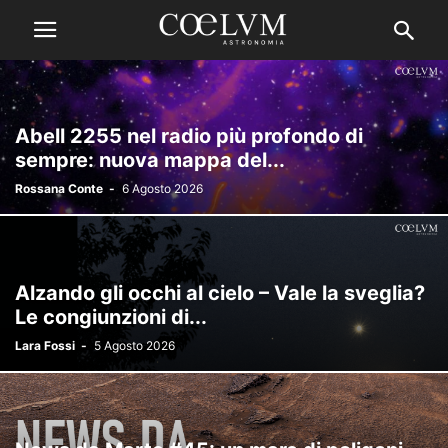
Abell 2255 nel radio più profondo di
sempre: nuova mappa del...
Rossana Conte
-
6 Agosto 2026
Alzando gli occhi al cielo – Vale la sveglia?
Le congiunzioni di...
Lara Fossi
-
5 Agosto 2026