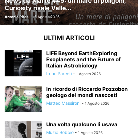
News da Marte #45: un mare di poligoni,
Curiosity risale Valle...
Antonio Piras
-
5 Agosto 2026
ULTIMI ARTICOLI
LIFE Beyond EarthExploring
Exoplanets and the Future of
Italian Astrobiology
Irene Parenti
-
1 Agosto 2026
In ricordo di Riccardo Pozzobon
geologo dei mondi nascosti
Matteo Massironi
-
1 Agosto 2026
Una volta qualcuno li usava
Muzio Bobbio
-
1 Agosto 2026