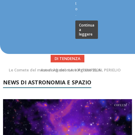
t
o
.
Continua
a
leggere
DI TENDENZA
Asteroidi del mese Agosto 2026
NEWS DI ASTRONOMIA E SPAZIO