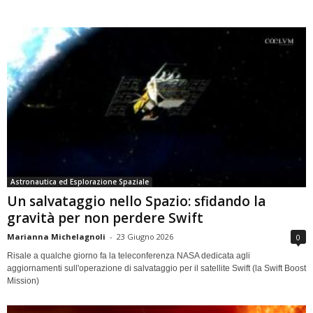
Astronautica ed Esplorazione Spaziale
Un salvataggio nello Spazio: sfidando la
gravità per non perdere Swift
Marianna Michelagnoli
-
23 Giugno 2026
0
Risale a qualche giorno fa la teleconferenza NASA dedicata agli
aggiornamenti sull'operazione di salvataggio per il satellite Swift (la Swift Boost
Mission)