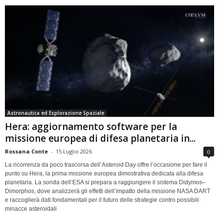
Astronautica ed Esplorazione Spaziale
Hera: aggiornamento software per la
missione europea di difesa planetaria in...
Rossana Conte
-
15 Luglio 2026
0
La ricorrenza da poco trascorsa dell’Asteroid Day offre l’occasione per fare il
punto su Hera, la prima missione europea dimostrativa dedicata alla difesa
planetaria. La sonda dell’ESA si prepara a raggiungere il sistema Didymos–
Dimorphos, dove analizzerà gli effetti dell’impatto della missione NASA DART
e raccoglierà dati fondamentali per il futuro delle strategie contro possibili
minacce asteroidali