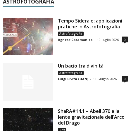
ASTROFOTOGRAFIA
Tempo Siderale: applicazioni
pratiche in Astrofotografia
Astrofotografia
Agnese Caramanico
-
10 Luglio 2026
0
Un bacio tra divinità
Astrofotografia
Luigi Civita (UAN)
-
11 Giugno 2026
0
ShaRA#14.1 – Abell 370 e la
lente gravitazionale dell’Arco
del Drago
279