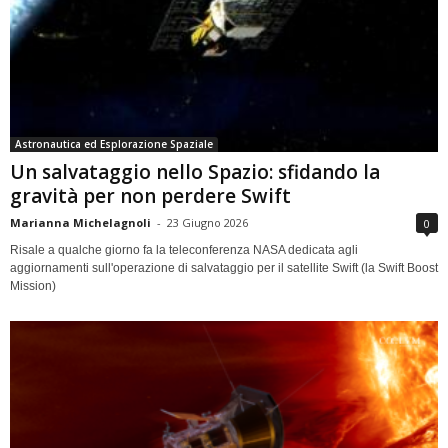
Astronautica ed Esplorazione Spaziale
Un salvataggio nello Spazio: sfidando la
gravità per non perdere Swift
Marianna Michelagnoli
-
23 Giugno 2026
0
Risale a qualche giorno fa la teleconferenza NASA dedicata agli
aggiornamenti sull'operazione di salvataggio per il satellite Swift (la Swift Boost
Mission)