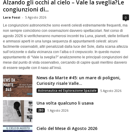
Alzando gli occhi al cielo – Vale la sveglia?Le
congiunzioni di...
Lara Fossi
-
5 Agosto 2026
0
Le congiunzioni astronomiche sono eventi celesti estremamente frequenti, ma
non sempre coincidono con osservazioni davvero spettacolari. Nel corso di
agosto 2026 si verificheranno numerosi incontri tra Luna, pianeti, stelle brillanti
e ammassi aperti in una lunga sequenza di appuntamenti celesti: alcuni
facilmente osservabili, altri penalizzati dalla luce del Sole, dalla scarsa altezza
sull’orizzonte o dalla vicinanza con l’alba o il crepuscolo. In questo nuovo
appuntamento di “Vale la sveglia?” analizzeremo le principali congiunzioni del
mese dal punto di vista osservativo, cercando di capire quali meritino davvero
di essere seguite con il naso all’insù.
News da Marte #45: un mare di poligoni,
Curiosity risale Valle...
Astronautica ed Esplorazione Spaziale
5 Agosto 2026
Una volta qualcuno li usava
280
1 Agosto 2026
Cielo del Mese di Agosto 2026