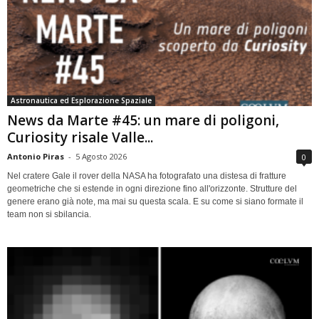
Astronautica ed Esplorazione Spaziale
News da Marte #45: un mare di poligoni,
Curiosity risale Valle...
Antonio Piras
-
5 Agosto 2026
0
Nel cratere Gale il rover della NASA ha fotografato una distesa di fratture
geometriche che si estende in ogni direzione fino all'orizzonte. Strutture del
genere erano già note, ma mai su questa scala. E su come si siano formate il
team non si sbilancia.