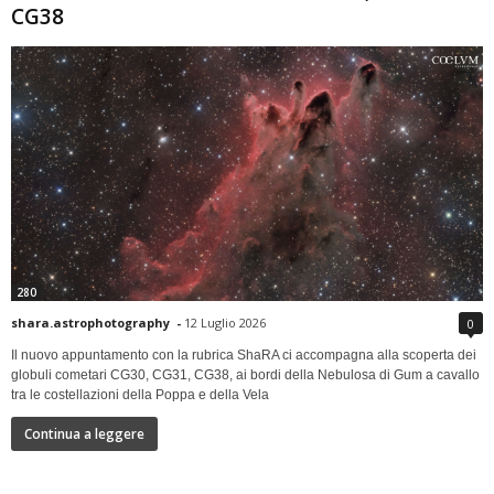
CG38
280
shara.astrophotography
-
12 Luglio 2026
0
Il nuovo appuntamento con la rubrica ShaRA ci accompagna alla scoperta dei
globuli cometari CG30, CG31, CG38, ai bordi della Nebulosa di Gum a cavallo
tra le costellazioni della Poppa e della Vela
Continua a leggere