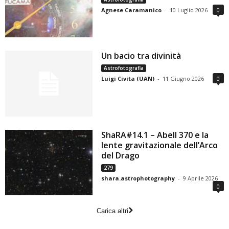
Agnese Caramanico
-
10 Luglio 2026
0
Un bacio tra divinità
Astrofotografia
Luigi Civita (UAN)
-
11 Giugno 2026
0
ShaRA#14.1 – Abell 370 e la
lente gravitazionale dell’Arco
del Drago
279
shara.astrophotography
-
9 Aprile 2026
0
Carica altri