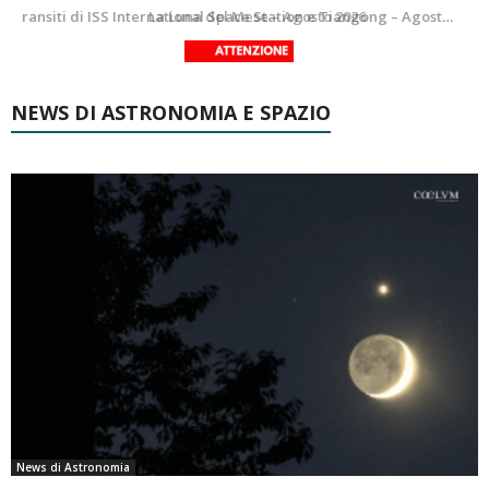
Le costellazioni di Agosto 2026: Delfino
La Luna del Mese – Agosto 2026
NEWS DI ASTRONOMIA E SPAZIO
News di Astronomia