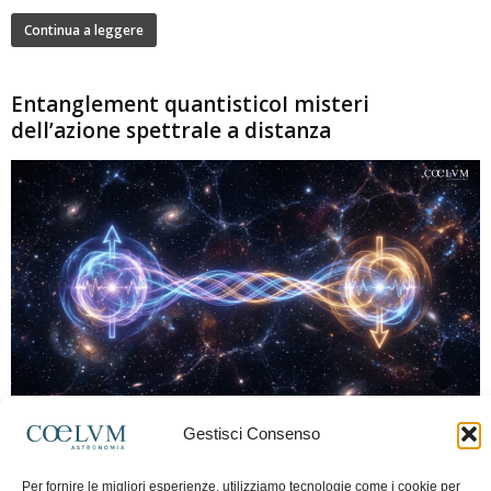
Continua a leggere
Entanglement quantisticoI misteri
dell’azione spettrale a distanza
280
Gestisci Consenso
Marco Lorrai
-
15 Giugno 2026
0
L'entanglement quantistico è uno dei fenomeni più sorprendenti della fisica
Per fornire le migliori esperienze, utilizziamo tecnologie come i cookie per
moderna: due particelle possono mostrare correlazioni che sembrano ignorare