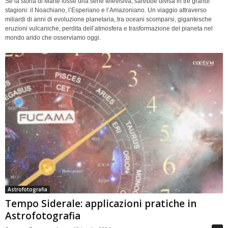
Se la storia di Marte fosse una serie televisiva, sarebbe divisa in tre grandi
stagioni: il Noachiano, l’Esperiano e l’Amazoniano. Un viaggio attraverso
miliardi di anni di evoluzione planetaria, tra oceani scomparsi, gigantesche
eruzioni vulcaniche, perdita dell’atmosfera e trasformazione del pianeta nel
mondo arido che osserviamo oggi.
Astrofotografia
Tempo Siderale: applicazioni pratiche in
Astrofotografia