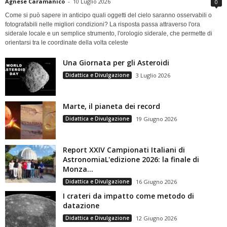
Agnese Caramanico
-
10 Luglio 2026
0
Come si può sapere in anticipo quali oggetti del cielo saranno osservabili o
fotografabili nelle migliori condizioni? La risposta passa attraverso l'ora
siderale locale e un semplice strumento, l'orologio siderale, che permette di
orientarsi tra le coordinate della volta celeste
Una Giornata per gli Asteroidi
Didattica e Divulgazione
3 Luglio 2026
Marte, il pianeta dei record
Didattica e Divulgazione
19 Giugno 2026
Report XXIV Campionati Italiani di
AstronomiaL'edizione 2026: la finale di
Monza...
Didattica e Divulgazione
16 Giugno 2026
I crateri da impatto come metodo di
datazione
Didattica e Divulgazione
12 Giugno 2026