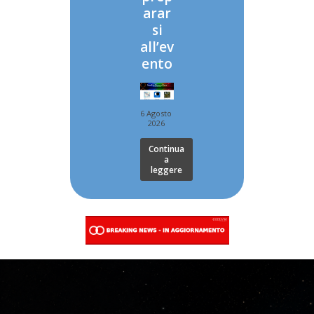
arar
si
all’ev
ento
6 Agosto
2026
Continua
a
leggere