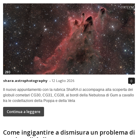
280
shara.astrophotography
-
12 Luglio 2026
0
Il nuovo appuntamento con la rubrica ShaRA ci accompagna alla scoperta dei
globuli cometari CG30, CG31, CG38, ai bordi della Nebulosa di Gum a cavallo
tra le costellazioni della Poppa e della Vela
Continua a leggere
Come ingigantire a dismisura un problema di