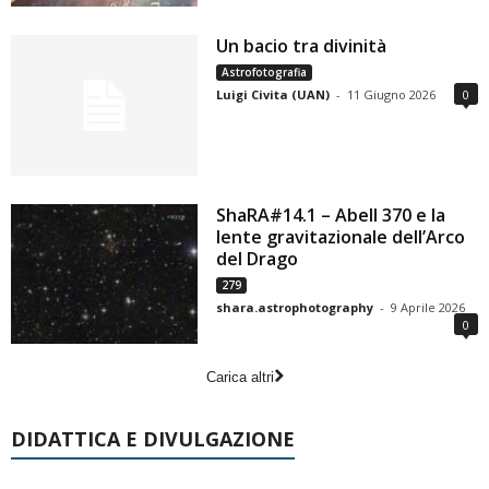
Un bacio tra divinità
Astrofotografia
Luigi Civita (UAN)
-
11 Giugno 2026
0
ShaRA#14.1 – Abell 370 e la
lente gravitazionale dell’Arco
del Drago
279
shara.astrophotography
-
9 Aprile 2026
0
Carica altri
DIDATTICA E DIVULGAZIONE