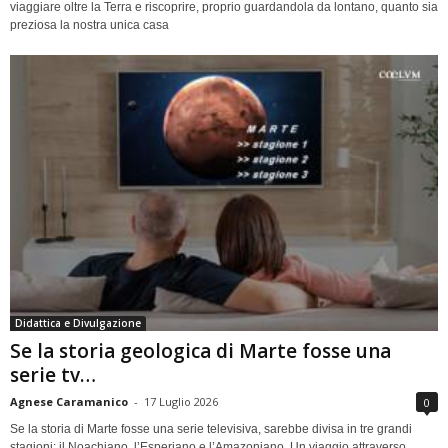
viaggiare oltre la Terra e riscoprire, proprio guardandola da lontano, quanto sia
preziosa la nostra unica casa
Didattica e Divulgazione
Se la storia geologica di Marte fosse una
serie tv…
Agnese Caramanico
-
17 Luglio 2026
0
Se la storia di Marte fosse una serie televisiva, sarebbe divisa in tre grandi
stagioni: il Noachiano, l’Esperiano e l’Amazoniano. Un viaggio attraverso