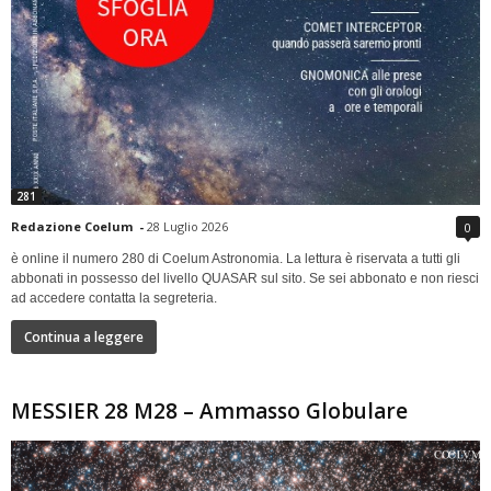
281
Redazione Coelum
-
28 Luglio 2026
0
è online il numero 280 di Coelum Astronomia. La lettura è riservata a tutti gli
abbonati in possesso del livello QUASAR sul sito. Se sei abbonato e non riesci
ad accedere contatta la segreteria.
Continua a leggere
MESSIER 28 M28 – Ammasso Globulare