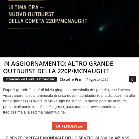
IN AGGIORNAMENTO: ALTRO GRANDE
OUTBURST DELLA 220P/MCNAUGHT
Claudio Pra
-
7 Agosto 2026
0
Effemeridi ed Eventi Astronomici
Dopo il grande “botto” di inizio giugno in prossimità del perielio, che l’aveva
vista variare la sua luminosità di circa nove magnitudini (dalla diciottesima alla
nona grandezza) la 220P/ McNaught ha subìto un nuovo potente outburst
presumibilmente tra il 5 e il 6 agosto, passando improvvisamente dalla
tredicesima alla settima magnitudine.
DI TENDENZA
SUPERNOVAE aggiornamenti del mese – Agosto 2026
Cielo del Mese di Agosto 2026