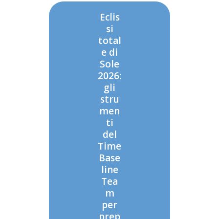
Eclis
si
total
e di
Sole
2026:
gli
stru
men
ti
del
Time
Base
line
Tea
m
per
prep