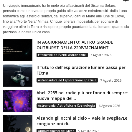
Un viaggio immaginario tra le mete più affascinanti del Sistema Solare,
pensato come una vera e propria guida alle vacanze extraterrestri: dalla Luna
romantica agli asteroidi solitari, dai super-vulcani di Marte alle lune di Giove,
fino alla “Morte Nera” Mimas. Cinque itinerari impossibili, per sognare di
viaggiare oltre la Terra e riscoprire, proprio guardandola da lontano, quanto sia
preziosa la nostra unica casa
IN AGGIORNAMENTO: ALTRO GRANDE
OUTBURST DELLA 220P/MCNAUGHT
Effemeridi ed Eventi Astronomici
7 Agosto 2026
Il futuro dell’esplorazione lunare passa per
l’Etna
Astronautica ed Esplorazione Spaziale
7 Agosto 2026
Abell 2255 nel radio più profondo di sempre:
nuova mappa del...
Astronomia, Astrofisica e Cosmologia
6 Agosto 2026
Alzando gli occhi al cielo – Vale la sveglia?Le
congiunzioni di...
Appuntamenti del Mese
5 Agosto 2026