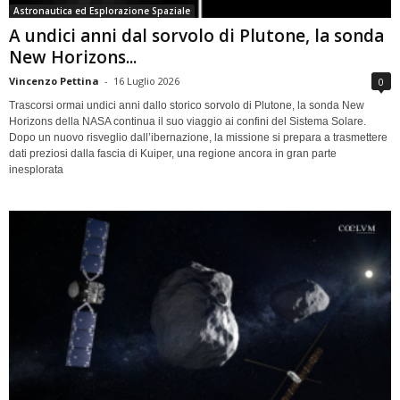
Astronautica ed Esplorazione Spaziale
A undici anni dal sorvolo di Plutone, la sonda
New Horizons...
Vincenzo Pettina
-
16 Luglio 2026
0
Trascorsi ormai undici anni dallo storico sorvolo di Plutone, la sonda New
Horizons della NASA continua il suo viaggio ai confini del Sistema Solare.
Dopo un nuovo risveglio dall’ibernazione, la missione si prepara a trasmettere
dati preziosi dalla fascia di Kuiper, una regione ancora in gran parte
inesplorata