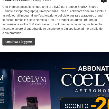
Cieli Remoti raccoglie cinque anni di attività del progetto ShaRA (Shared
Remote Astrophotography), un'esperienza unica di collaborazione tra astrofili e
astrofotografi impegnati nell'esplorazione del cielo australe attraverso grandi
telescopi remoti in Cile e Namibia. Con 22 progetti, 34 autori, 493 ore di
acquisizione e oltre 330 elaborazioni, il volume racconta immagini, tecniche,
ricerca e lavoro di squadra dietro alcune delle più spettacolari meraviglie del
cielo profondo.
Continua a leggere