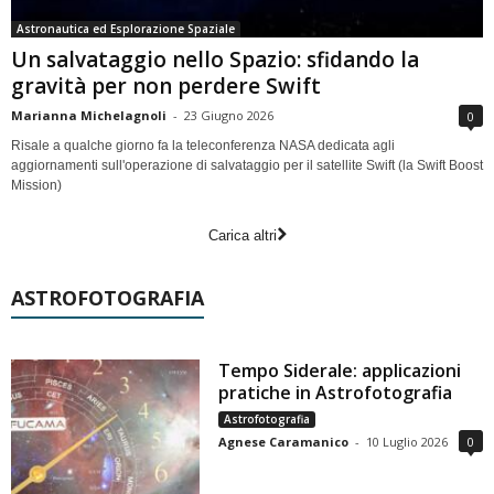
Astronautica ed Esplorazione Spaziale
Un salvataggio nello Spazio: sfidando la
gravità per non perdere Swift
Marianna Michelagnoli
-
23 Giugno 2026
0
Risale a qualche giorno fa la teleconferenza NASA dedicata agli
aggiornamenti sull'operazione di salvataggio per il satellite Swift (la Swift Boost
Mission)
Carica altri
ASTROFOTOGRAFIA
Tempo Siderale: applicazioni
pratiche in Astrofotografia
Astrofotografia
Agnese Caramanico
-
10 Luglio 2026
0