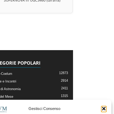
SUPERNOVA in UGC3460 (Giraffa)
EGORIE POPOLARI
12873
-Coelum
2914
e e Incontri
2411
di Astronomia
1315
 del Mese
365
nomia, Astrofisica e Cosmologia
Gestisci Consenso
268
li e Risorse On-Line