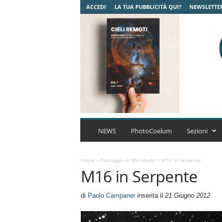
ACCEDI
LA TUA PUBBLICITÀ QUI?
NEWSLETTE
C
o
NEWS
PhotoCoelum
Sezioni
e
l
u
Home
>
Passaggio Al Meridiano
>
M16 In Serpente
M16 in Serpente
m
A
s
di
Paolo Campaner
inserita il
21 Giugno 2012
t
r
o