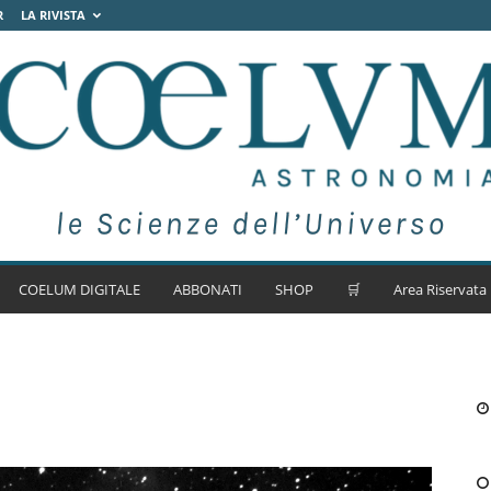
R
LA RIVISTA
COELUM DIGITALE
ABBONATI
SHOP
🛒
Area Riservata