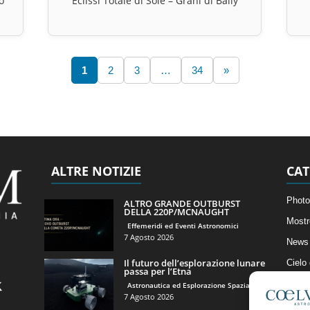
o
Eclissi Totale di Sole – Grani di Baily
1
2
3
…
34
»
ALTRE NOTIZIE
CAT
Photo
ALTRO GRANDE OUTBURST
DELLA 220P/MCNAUGHT
Mostr
Effemeridi ed Eventi Astronomici
7 Agosto 2026
News 
Il futuro dell’esplorazione lunare
Cielo
passa per l’Etna
Astro
Astronautica ed Esplorazione Spaziale
7 Agosto 2026
Artico