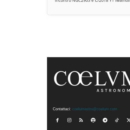
Incontro NGC2903 e C/2018 Y1 Iwamot
Contattaci:
coelumastro@coelum.com