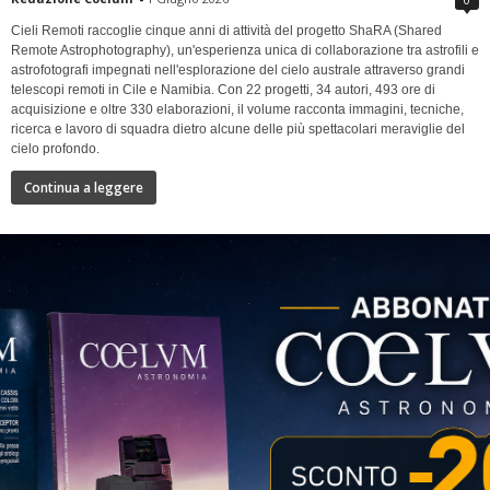
Cieli Remoti raccoglie cinque anni di attività del progetto ShaRA (Shared
Remote Astrophotography), un'esperienza unica di collaborazione tra astrofili e
astrofotografi impegnati nell'esplorazione del cielo australe attraverso grandi
telescopi remoti in Cile e Namibia. Con 22 progetti, 34 autori, 493 ore di
acquisizione e oltre 330 elaborazioni, il volume racconta immagini, tecniche,
ricerca e lavoro di squadra dietro alcune delle più spettacolari meraviglie del
cielo profondo.
Continua a leggere