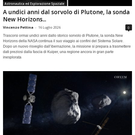
Astronautica ed Esplorazione Spaziale
A undici anni dal sorvolo di Plutone, la sonda
New Horizons...
Vincenzo Pettina
-
16 Luglio 2026
0
Trascorsi ormai undici anni dallo storico sorvolo di Plutone, la sonda New
Horizons della NASA continua il suo viaggio ai confini del Sistema Solare.
Dopo un nuovo risveglio dall’ibernazione, la missione si prepara a trasmettere
dati preziosi dalla fascia di Kuiper, una regione ancora in gran parte
inesplorata