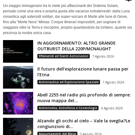
Un viaggio immaginario tra le mete più affascinanti del Sistema Solare,
pensato come una vera e propria guida alle vacanze extraterrestri: dalla Luna
romantica agli asteroidi solitari, dai super-vulcani di Marte alle lune di Giove,
fino alla “Morte Nera” Mimas. Cinque itinerari impossibili, per sognare di
viaggiare oltre la Terra e riscoprire, proprio guardandola da lontano, quanto sia
preziosa la nostra unica casa
IN AGGIORNAMENTO: ALTRO GRANDE
OUTBURST DELLA 220P/MCNAUGHT
Effemeridi ed Eventi Astronomici
7 Agosto 2026
Il futuro dell’esplorazione lunare passa per
l’Etna
Astronautica ed Esplorazione Spaziale
7 Agosto 2026
Abell 2255 nel radio più profondo di sempre:
nuova mappa del...
Astronomia, Astrofisica e Cosmologia
6 Agosto 2026
Alzando gli occhi al cielo – Vale la sveglia?Le
congiunzioni di...
Appuntamenti del Mese
5 Agosto 2026