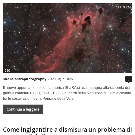
280
shara.astrophotography
-
12 Luglio 2026
0
Il nuovo appuntamento con la rubrica ShaRA ci accompagna alla scoperta dei
globuli cometari CG30, CG31, CG38, ai bordi della Nebulosa di Gum a cavallo
tra le costellazioni della Poppa e della Vela
Continua a leggere
Come ingigantire a dismisura un problema di