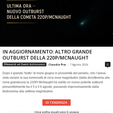
IN AGGIORNAMENTO: ALTRO GRANDE
OUTBURST DELLA 220P/MCNAUGHT
Claudio Pra
-
7 Agosto 2026
0
Effemeridi ed Eventi Astronomici
Dopo il grande “botto” di inizio giugno in prossimità del perielio, che l’aveva
vista variare la sua luminosità di circa nove magnitudini (dalla diciottesima alla
nona grandezza) la 220P/ McNaught ha subìto un nuovo potente outburst
presumibilmente tra il 5 e il 6 agosto, passando improvvisamente dalla
tredicesima alla settima magnitudine.
DI TENDENZA
Cielo del Mese di Agosto 2026
FIRENZE CAPITALE MONDIALE DELLO SPAZIO: AL VIA LA 46ª ASSEMBLEA SCIENTIFICA DEL COSPAR