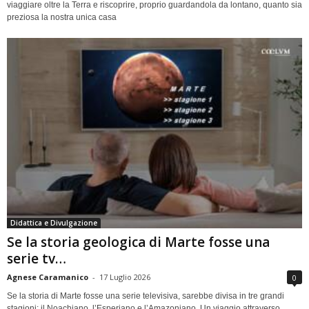
viaggiare oltre la Terra e riscoprire, proprio guardandola da lontano, quanto sia
preziosa la nostra unica casa
Didattica e Divulgazione
Se la storia geologica di Marte fosse una
serie tv…
Agnese Caramanico
-
17 Luglio 2026
0
Se la storia di Marte fosse una serie televisiva, sarebbe divisa in tre grandi
stagioni: il Noachiano, l’Esperiano e l’Amazoniano. Un viaggio attraverso