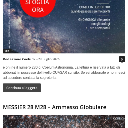
281
Redazione Coelum
-
28 Luglio 2026
0
è online il numero 280 di Coelum Astronomia. La lettura è riservata a tutti gli
abbonati in possesso del livello QUASAR sul sito. Se sei abbonato e non riesci
ad accedere contatta la segreteria.
Continua a leggere
MESSIER 28 M28 – Ammasso Globulare