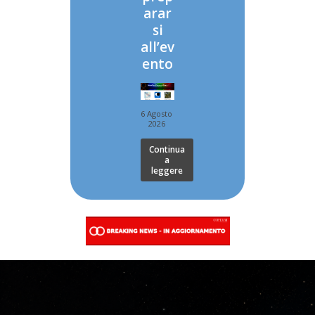
arar
si
all’ev
ento
6 Agosto
2026
Continua
a
leggere