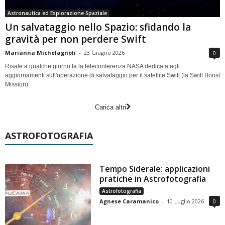
Astronautica ed Esplorazione Spaziale
Un salvataggio nello Spazio: sfidando la
gravità per non perdere Swift
Marianna Michelagnoli
-
23 Giugno 2026
0
Risale a qualche giorno fa la teleconferenza NASA dedicata agli
aggiornamenti sull'operazione di salvataggio per il satellite Swift (la Swift Boost
Mission)
Carica altri
ASTROFOTOGRAFIA
Tempo Siderale: applicazioni
pratiche in Astrofotografia
Astrofotografia
Agnese Caramanico
-
10 Luglio 2026
0