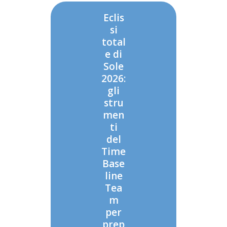
Eclis
si
total
e di
Sole
2026:
gli
stru
men
ti
del
Time
Base
line
Tea
m
per
prep