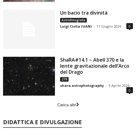
Un bacio tra divinità
Astrofotografia
Luigi Civita (UAN)
-
11 Giugno 2026
0
ShaRA#14.1 – Abell 370 e la
lente gravitazionale dell’Arco
del Drago
279
shara.astrophotography
-
9 Aprile 2026
0
Carica altri
DIDATTICA E DIVULGAZIONE