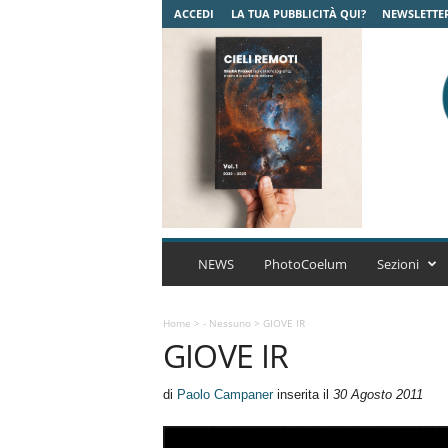
ACCEDI
LA TUA PUBBLICITÀ QUI?
NEWSLETTE
C
o
NEWS
PhotoCoelum
Sezioni
e
l
u
Home
>
- Nessuno
>
GIOVE IR
GIOVE IR
m
A
s
di
Paolo Campaner
inserita il
30 Agosto 2011
t
r
o