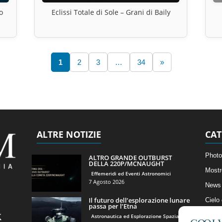
o
Eclissi Totale di Sole – Grani di Baily
1
2
3
…
34
»
ALTRE NOTIZIE
CAT
Photo
ALTRO GRANDE OUTBURST
DELLA 220P/MCNAUGHT
Mostr
Effemeridi ed Eventi Astronomici
7 Agosto 2026
News 
Il futuro dell’esplorazione lunare
Cielo
passa per l’Etna
Astro
Astronautica ed Esplorazione Spaziale