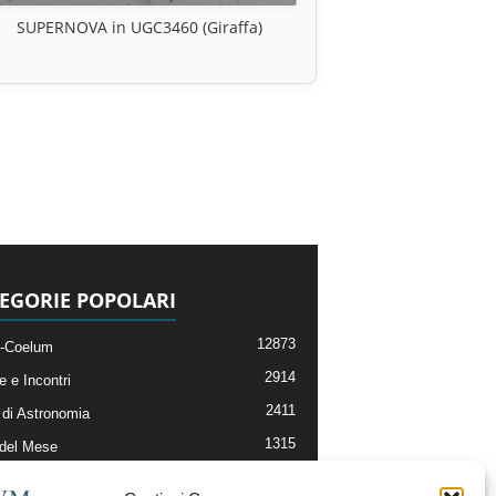
SUPERNOVA in UGC3460 (Giraffa)
EGORIE POPOLARI
12873
-Coelum
2914
e e Incontri
2411
di Astronomia
1315
 del Mese
365
nomia, Astrofisica e Cosmologia