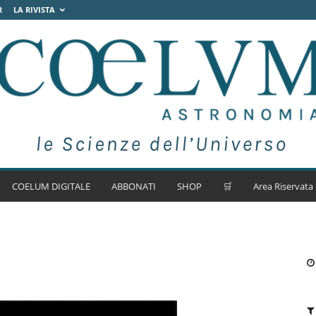
R
LA RIVISTA
COELUM DIGITALE
ABBONATI
SHOP
🛒
Area Riservata