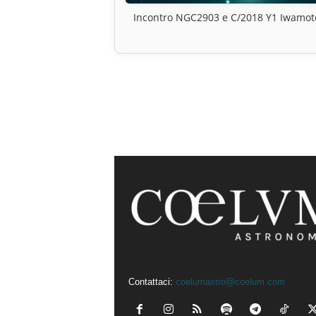
Incontro NGC2903 e C/2018 Y1 Iwamot
Contattaci:
coelumastro@coelum.com