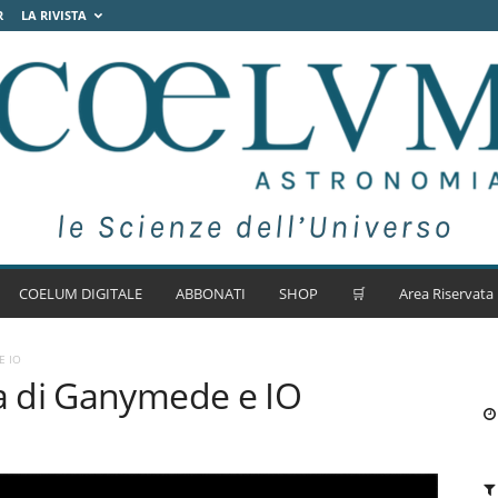
R
LA RIVISTA
COELUM DIGITALE
ABBONATI
SHOP
🛒
Area Riservata
E IO
a di Ganymede e IO