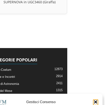
SUPERNOVA in UGC3460 (Giraffa)
EGORIE POPOLARI
12873
-Coelum
2914
e e Incontri
2411
di Astronomia
1315
 del Mese
365
nomia, Astrofisica e Cosmologia
Gestisci Consenso
268
li e Risorse On-Line