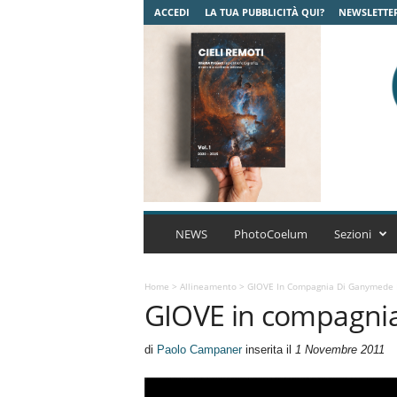
ACCEDI
LA TUA PUBBLICITÀ QUI?
NEWSLETTE
C
o
NEWS
PhotoCoelum
Sezioni
e
l
u
Home
>
Allineamento
>
GIOVE In Compagnia Di Ganymede 
GIOVE in compagni
m
A
s
di
Paolo Campaner
inserita il
1 Novembre 2011
t
r
o