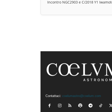
Incontro NGC2903 e C/2018 Y1 Iwamot
Contattaci:
coelumastro@coelum.com