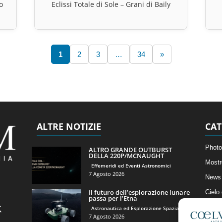
o
Eclissi Totale di Sole – Grani di Baily
1
2
3
…
34
»
ALTRE NOTIZIE
CAT
Photo
ALTRO GRANDE OUTBURST
DELLA 220P/MCNAUGHT
Mostr
Effemeridi ed Eventi Astronomici
7 Agosto 2026
News 
Il futuro dell’esplorazione lunare
Cielo
passa per l’Etna
Astro
Astronautica ed Esplorazione Spaziale
7 Agosto 2026
Artico