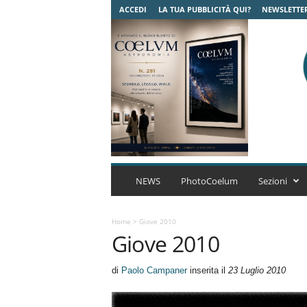
ACCEDI
LA TUA PUBBLICITÀ QUI?
NEWSLETTE
C
o
NEWS
PhotoCoelum
Sezioni
e
l
u
Home
>
Giove 2010
Giove 2010
m
A
s
di
Paolo Campaner
inserita il
23 Luglio 2010
t
r
o