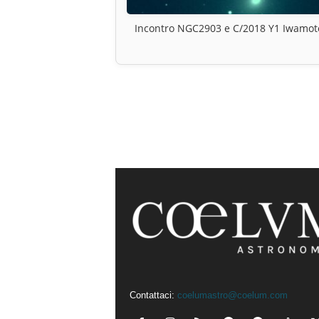
Incontro NGC2903 e C/2018 Y1 Iwamot
Contattaci:
coelumastro@coelum.com