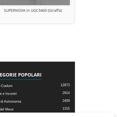
SUPERNOVA in UGC3460 (Giraffa)
EGORIE POPOLARI
12873
-Coelum
2914
e e Incontri
2409
di Astronomia
1315
 del Mese
365