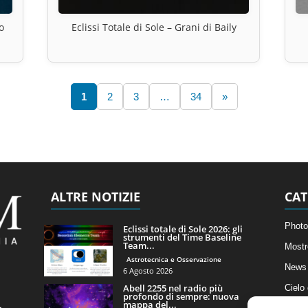
o
Eclissi Totale di Sole – Grani di Baily
1
2
3
…
34
»
ALTRE NOTIZIE
CAT
Photo
Eclissi totale di Sole 2026: gli
strumenti del Time Baseline
Team...
Mostr
Astrotecnica e Osservazione
News 
6 Agosto 2026
Abell 2255 nel radio più
Cielo
profondo di sempre: nuova
mappa del...