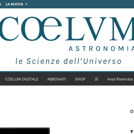
R
LA RIVISTA
COELUM DIGITALE
ABBONATI
SHOP
🛒
Area Riservata