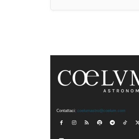
Contattaci:
coelumastro@coelum.com