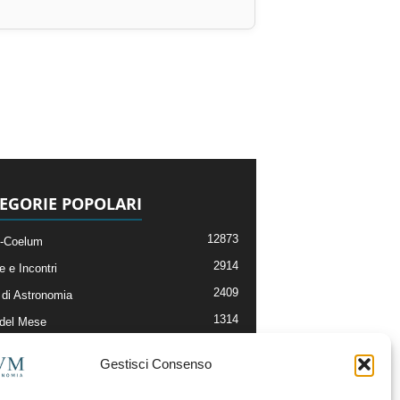
EGORIE POPOLARI
12873
-Coelum
2914
e e Incontri
2409
di Astronomia
1314
 del Mese
365
nomia, Astrofisica e Cosmologia
Gestisci Consenso
268
li e Risorse On-Line
192