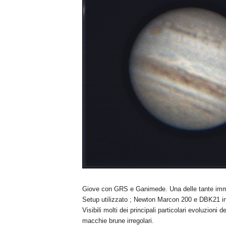
n
o
m
i
a
Giove con GRS e Ganimede. Una delle tante immag
Setup utilizzato ; Newton Marcon 200 e DBK21 in
Visibili molti dei principali particolari evoluzio
macchie brune irregolari.