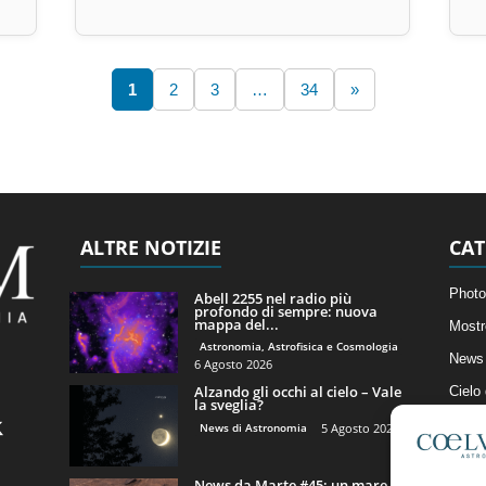
1
2
3
…
34
»
ALTRE NOTIZIE
CAT
Photo
Abell 2255 nel radio più
profondo di sempre: nuova
mappa del...
Mostr
Astronomia, Astrofisica e Cosmologia
News 
6 Agosto 2026
Alzando gli occhi al cielo – Vale
Cielo
la sveglia?
Astro
News di Astronomia
5 Agosto 2026
Artico
News da Marte #45: un mare di