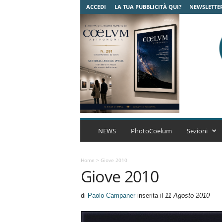
ACCEDI
LA TUA PUBBLICITÀ QUI?
NEWSLETTE
C
o
NEWS
PhotoCoelum
Sezioni
e
l
u
Home
>
Giove 2010
Giove 2010
m
A
s
di
Paolo Campaner
inserita il
11 Agosto 2010
t
r
o