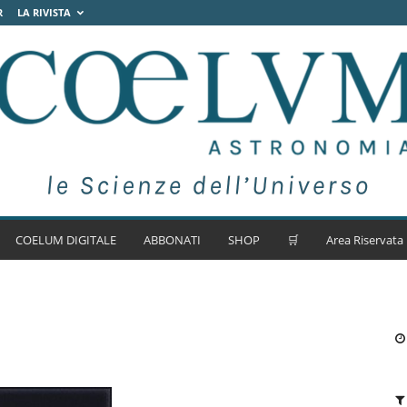
R
LA RIVISTA
COELUM DIGITALE
ABBONATI
SHOP
🛒
Area Riservata