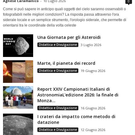
Agnese Caramanico
-
10 Luglio 2026
0
Come si può sapere in anticipo quali oggetti del cielo saranno osservabili o
fotografabili nelle migliori condizioni? La risposta passa attraverso l'ora
siderale locale e un semplice strumento, l'orologio siderale, che permette di
orientarsi tra le coordinate della volta celeste
Una Giornata per gli Asteroidi
Didattica e Divulgazione
3 Luglio 2026
Marte, il pianeta dei record
Didattica e Divulgazione
19 Giugno 2026
Report XXIV Campionati Italiani di
AstronomiaL'edizione 2026: la finale di
Monza...
Didattica e Divulgazione
16 Giugno 2026
I crateri da impatto come metodo di
datazione
Didattica e Divulgazione
12 Giugno 2026