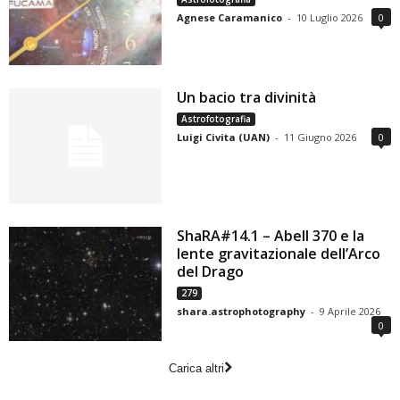
Agnese Caramanico
-
10 Luglio 2026
0
Un bacio tra divinità
Astrofotografia
Luigi Civita (UAN)
-
11 Giugno 2026
0
ShaRA#14.1 – Abell 370 e la
lente gravitazionale dell’Arco
del Drago
279
shara.astrophotography
-
9 Aprile 2026
0
Carica altri