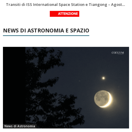
Le costellazioni di Agosto 2026: Delfino
La Luna del Mese – Agosto 2026
NEWS DI ASTRONOMIA E SPAZIO
News di Astronomia