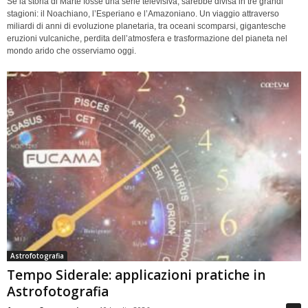
Se la storia di Marte fosse una serie televisiva, sarebbe divisa in tre grandi
stagioni: il Noachiano, l’Esperiano e l’Amazoniano. Un viaggio attraverso
miliardi di anni di evoluzione planetaria, tra oceani scomparsi, gigantesche
eruzioni vulcaniche, perdita dell’atmosfera e trasformazione del pianeta nel
mondo arido che osserviamo oggi.
Astrofotografia
Tempo Siderale: applicazioni pratiche in
Astrofotografia