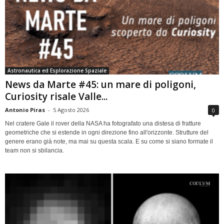
Astronautica ed Esplorazione Spaziale
News da Marte #45: un mare di poligoni,
Curiosity risale Valle...
Antonio Piras
-
5 Agosto 2026
0
Nel cratere Gale il rover della NASA ha fotografato una distesa di fratture
geometriche che si estende in ogni direzione fino all'orizzonte. Strutture del
genere erano già note, ma mai su questa scala. E su come si siano formate il
team non si sbilancia.