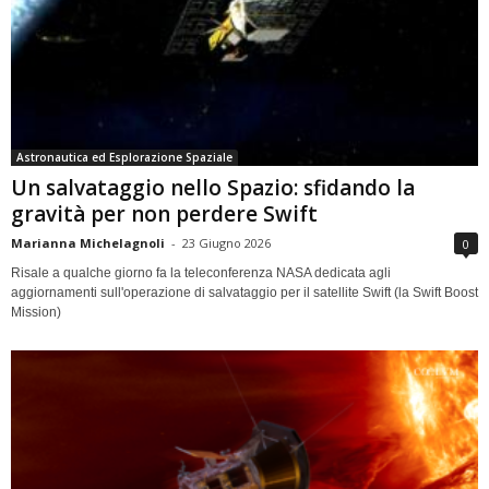
Astronautica ed Esplorazione Spaziale
Un salvataggio nello Spazio: sfidando la
gravità per non perdere Swift
Marianna Michelagnoli
-
23 Giugno 2026
0
Risale a qualche giorno fa la teleconferenza NASA dedicata agli
aggiornamenti sull'operazione di salvataggio per il satellite Swift (la Swift Boost
Mission)