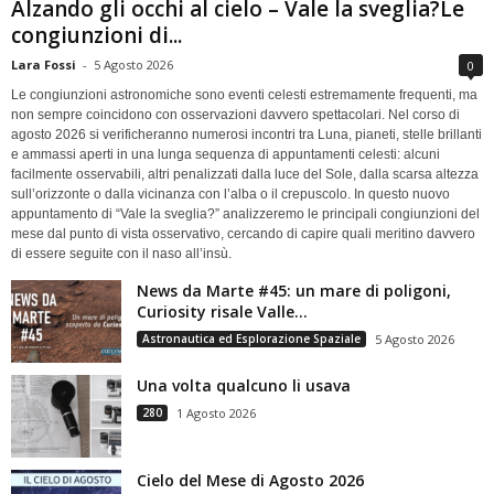
Alzando gli occhi al cielo – Vale la sveglia?Le
congiunzioni di...
Lara Fossi
-
5 Agosto 2026
0
Le congiunzioni astronomiche sono eventi celesti estremamente frequenti, ma
non sempre coincidono con osservazioni davvero spettacolari. Nel corso di
agosto 2026 si verificheranno numerosi incontri tra Luna, pianeti, stelle brillanti
e ammassi aperti in una lunga sequenza di appuntamenti celesti: alcuni
facilmente osservabili, altri penalizzati dalla luce del Sole, dalla scarsa altezza
sull’orizzonte o dalla vicinanza con l’alba o il crepuscolo. In questo nuovo
appuntamento di “Vale la sveglia?” analizzeremo le principali congiunzioni del
mese dal punto di vista osservativo, cercando di capire quali meritino davvero
di essere seguite con il naso all’insù.
News da Marte #45: un mare di poligoni,
Curiosity risale Valle...
Astronautica ed Esplorazione Spaziale
5 Agosto 2026
Una volta qualcuno li usava
280
1 Agosto 2026
Cielo del Mese di Agosto 2026