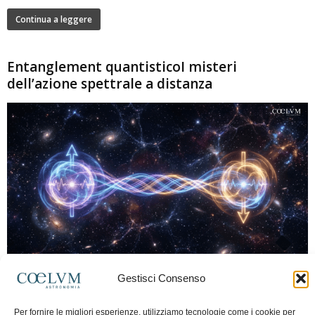
Continua a leggere
Entanglement quantisticoI misteri
dell’azione spettrale a distanza
280
Gestisci Consenso
Marco Lorrai
-
15 Giugno 2026
0
L'entanglement quantistico è uno dei fenomeni più sorprendenti della fisica
Per fornire le migliori esperienze, utilizziamo tecnologie come i cookie per
moderna: due particelle possono mostrare correlazioni che sembrano ignorare