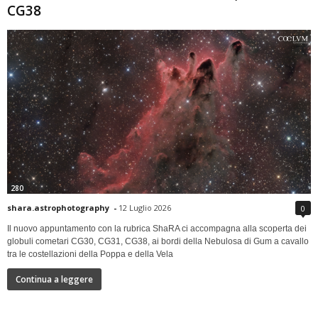
CG38
280
shara.astrophotography
-
12 Luglio 2026
0
Il nuovo appuntamento con la rubrica ShaRA ci accompagna alla scoperta dei
globuli cometari CG30, CG31, CG38, ai bordi della Nebulosa di Gum a cavallo
tra le costellazioni della Poppa e della Vela
Continua a leggere