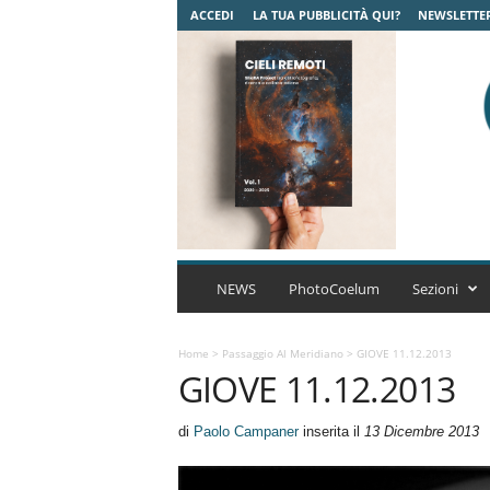
ACCEDI
LA TUA PUBBLICITÀ QUI?
NEWSLETTE
C
o
NEWS
PhotoCoelum
Sezioni
e
l
u
Home
>
Passaggio Al Meridiano
>
GIOVE 11.12.2013
GIOVE 11.12.2013
m
A
s
di
Paolo Campaner
inserita il
13 Dicembre 2013
t
r
o