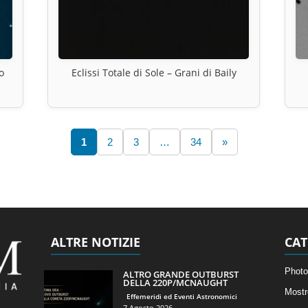
o
Eclissi Totale di Sole – Grani di Baily
1
2
3
…
34
»
ALTRE NOTIZIE
CAT
Photo
ALTRO GRANDE OUTBURST
DELLA 220P/MCNAUGHT
Mostr
Effemeridi ed Eventi Astronomici
7 Agosto 2026