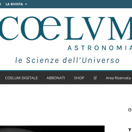
R
LA RIVISTA
COELUM DIGITALE
ABBONATI
SHOP
🛒
Area Riservata