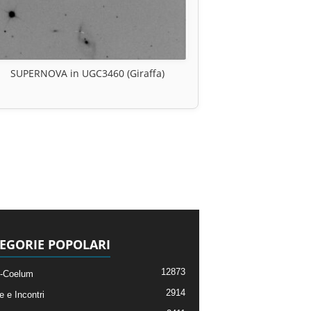
SUPERNOVA in UGC3460 (Giraffa)
EGORIE POPOLARI
12873
-Coelum
2914
e e Incontri