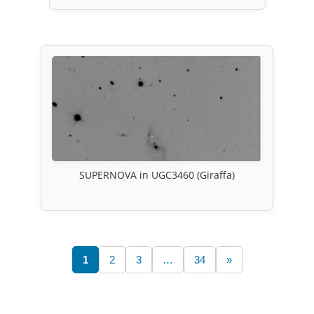
SUPERNOVA in UGC3460 (Giraffa)
1
2
3
…
34
»