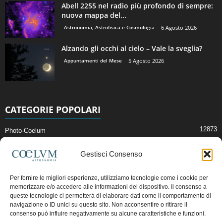
Abell 2255 nel radio più profondo di sempre:
nuova mappa del...
Astronomia, Astrofisica e Cosmologia
6 Agosto 2026
Alzando gli occhi al cielo – Vale la sveglia?
Appuntamenti del Mese
5 Agosto 2026
CATEGORIE POPOLARI
12873
Photo-Coelum
2914
Mostre e Incontri
Gestisci Consenso
2409
News di Astronomia
1315
Cielo del Mese
Per fornire le migliori esperienze, utilizziamo tecnologie come i cookie per
memorizzare e/o accedere alle informazioni del dispositivo. Il consenso a
365
Astronomia, Astrofisica e Cosmologia
queste tecnologie ci permetterà di elaborare dati come il comportamento di
268
navigazione o ID unici su questo sito. Non acconsentire o ritirare il
Articoli e Risorse On-Line
consenso può influire negativamente su alcune caratteristiche e funzioni.
192
Il Blog della Redazione