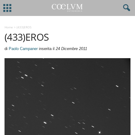
Home
>
(433)EROS
(433)EROS
di
Paolo Campaner
inserita il
24 Dicembre 2011