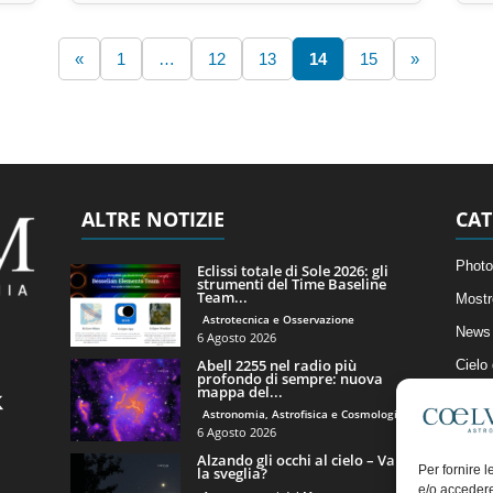
«
1
…
12
13
14
15
»
ALTRE NOTIZIE
CAT
Photo
Eclissi totale di Sole 2026: gli
strumenti del Time Baseline
Team...
Mostr
Astrotecnica e Osservazione
News 
6 Agosto 2026
Abell 2255 nel radio più
Cielo
profondo di sempre: nuova
mappa del...
Astro
Astronomia, Astrofisica e Cosmologia
Artico
6 Agosto 2026
Alzando gli occhi al cielo – Vale
Il Bl
Per fornire 
la sveglia?
e/o accedere