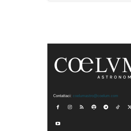
Contattaci:
coelumastro@coelum.com