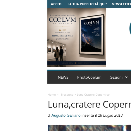
ACCEDI
LA TUA PUBBLICITÀ QUI?
NEWSLETTE
C
o
NEWS
PhotoCoelum
Sezioni
e
l
u
Home
>
- Nessuno
>
Luna,cratere Copernico
Luna,cratere Coper
m
A
s
di
Augusto Galliano
inserita il
18 Luglio 2013
t
r
o