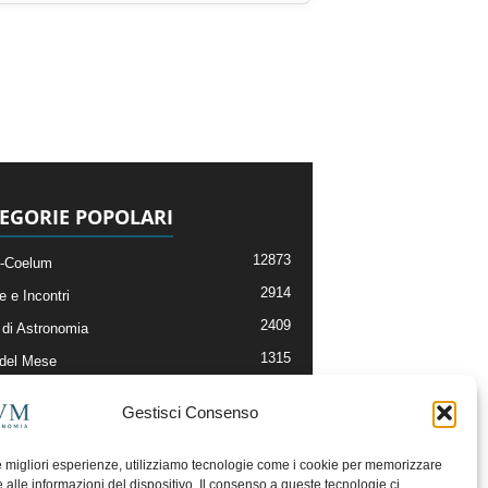
EGORIE POPOLARI
12873
-Coelum
2914
e e Incontri
2409
di Astronomia
1315
 del Mese
365
nomia, Astrofisica e Cosmologia
Gestisci Consenso
268
li e Risorse On-Line
192
og della Redazione
le migliori esperienze, utilizziamo tecnologie come i cookie per memorizzare
 alle informazioni del dispositivo. Il consenso a queste tecnologie ci