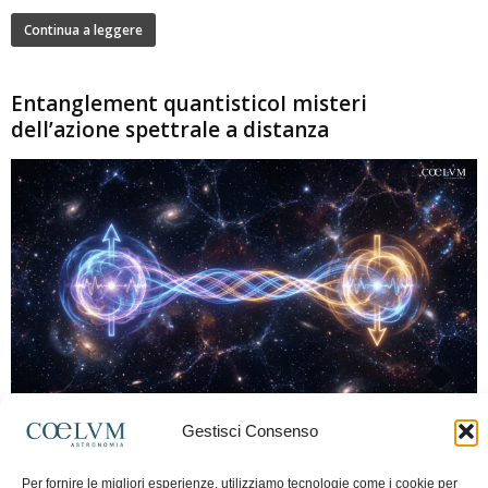
Continua a leggere
Entanglement quantisticoI misteri
dell’azione spettrale a distanza
280
Gestisci Consenso
Marco Lorrai
-
15 Giugno 2026
0
L'entanglement quantistico è uno dei fenomeni più sorprendenti della fisica
Per fornire le migliori esperienze, utilizziamo tecnologie come i cookie per
moderna: due particelle possono mostrare correlazioni che sembrano ignorare