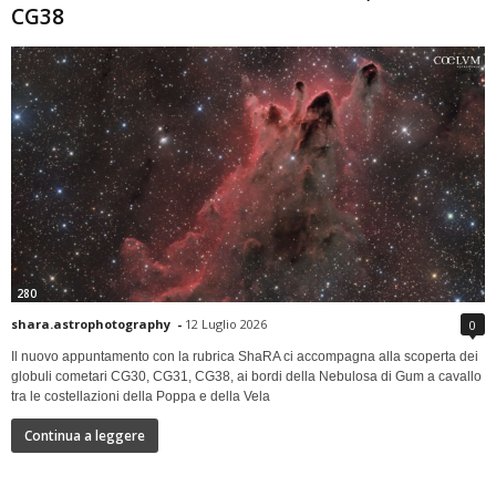
CG38
280
shara.astrophotography
-
12 Luglio 2026
0
Il nuovo appuntamento con la rubrica ShaRA ci accompagna alla scoperta dei
globuli cometari CG30, CG31, CG38, ai bordi della Nebulosa di Gum a cavallo
tra le costellazioni della Poppa e della Vela
Continua a leggere