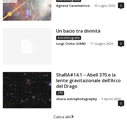
Agnese Caramanico
-
10 Luglio 2026
0
Un bacio tra divinità
Astrofotografia
Luigi Civita (UAN)
-
11 Giugno 2026
0
ShaRA#14.1 – Abell 370 e la
lente gravitazionale dell’Arco
del Drago
279
shara.astrophotography
-
9 Aprile 2026
0
Carica altri