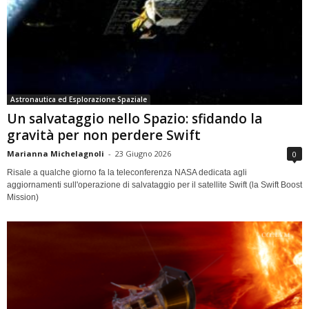
Astronautica ed Esplorazione Spaziale
Un salvataggio nello Spazio: sfidando la
gravità per non perdere Swift
Marianna Michelagnoli
-
23 Giugno 2026
0
Risale a qualche giorno fa la teleconferenza NASA dedicata agli
aggiornamenti sull'operazione di salvataggio per il satellite Swift (la Swift Boost
Mission)