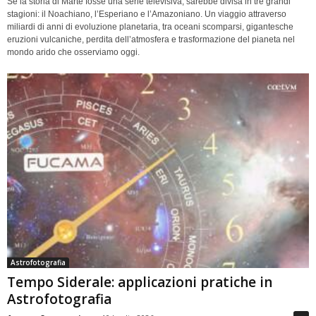
Se la storia di Marte fosse una serie televisiva, sarebbe divisa in tre grandi
stagioni: il Noachiano, l’Esperiano e l’Amazoniano. Un viaggio attraverso
miliardi di anni di evoluzione planetaria, tra oceani scomparsi, gigantesche
eruzioni vulcaniche, perdita dell’atmosfera e trasformazione del pianeta nel
mondo arido che osserviamo oggi.
Astrofotografia
Tempo Siderale: applicazioni pratiche in
Astrofotografia