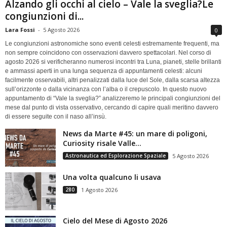
Alzando gli occhi al cielo – Vale la sveglia?Le
congiunzioni di...
Lara Fossi
-
5 Agosto 2026
0
Le congiunzioni astronomiche sono eventi celesti estremamente frequenti, ma
non sempre coincidono con osservazioni davvero spettacolari. Nel corso di
agosto 2026 si verificheranno numerosi incontri tra Luna, pianeti, stelle brillanti
e ammassi aperti in una lunga sequenza di appuntamenti celesti: alcuni
facilmente osservabili, altri penalizzati dalla luce del Sole, dalla scarsa altezza
sull’orizzonte o dalla vicinanza con l’alba o il crepuscolo. In questo nuovo
appuntamento di “Vale la sveglia?” analizzeremo le principali congiunzioni del
mese dal punto di vista osservativo, cercando di capire quali meritino davvero
di essere seguite con il naso all’insù.
News da Marte #45: un mare di poligoni,
Curiosity risale Valle...
Astronautica ed Esplorazione Spaziale
5 Agosto 2026
Una volta qualcuno li usava
280
1 Agosto 2026
Cielo del Mese di Agosto 2026