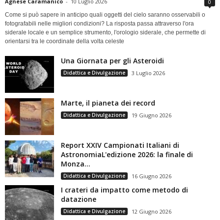
Agnese Caramanico
-
10 Luglio 2026
0
Come si può sapere in anticipo quali oggetti del cielo saranno osservabili o
fotografabili nelle migliori condizioni? La risposta passa attraverso l'ora
siderale locale e un semplice strumento, l'orologio siderale, che permette di
orientarsi tra le coordinate della volta celeste
Una Giornata per gli Asteroidi
Didattica e Divulgazione
3 Luglio 2026
Marte, il pianeta dei record
Didattica e Divulgazione
19 Giugno 2026
Report XXIV Campionati Italiani di
AstronomiaL'edizione 2026: la finale di
Monza...
Didattica e Divulgazione
16 Giugno 2026
I crateri da impatto come metodo di
datazione
Didattica e Divulgazione
12 Giugno 2026