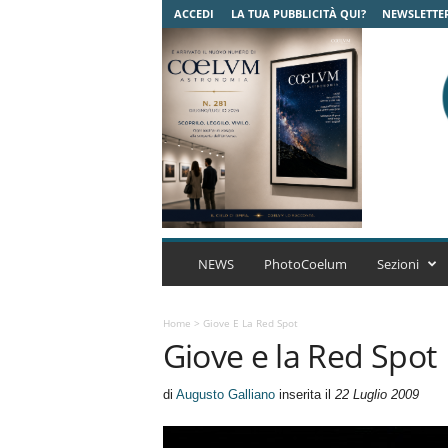
ACCEDI
LA TUA PUBBLICITÀ QUI?
NEWSLETTE
C
o
NEWS
PhotoCoelum
Sezioni
e
l
u
Home
>
Giove E La Red Spot
Giove e la Red Spot
m
A
s
di
Augusto Galliano
inserita il
22 Luglio 2009
t
r
o