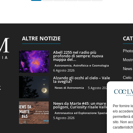
ALTRE NOTIZIE
CAT
Photo
Abell 2255 nel radio più
profondo di sempre: nuova
mappa del...
Mostr
Astronomia, Astrofisica e Cosmologia
News 
6 Agosto 2026
Alzando gli occhi al cielo – Vale
Cielo
la sveglia?
Astro
News di Astronomia
5 Agosto 2026
Artico
News da Marte #45: un mare di
Il Bl
Per fornire 
poligoni, Curiosity risale Valle...
e/o accedere
Astronautica ed Esplorazione Spaziale
permetterà d
5 Agosto 2026
sito. Non ac
caratteristic