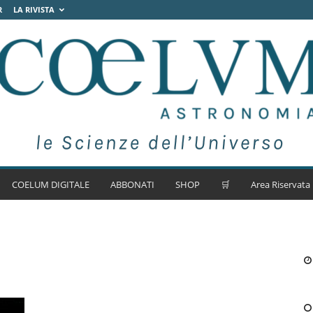
R
LA RIVISTA
COELUM DIGITALE
ABBONATI
SHOP
🛒
Area Riservata