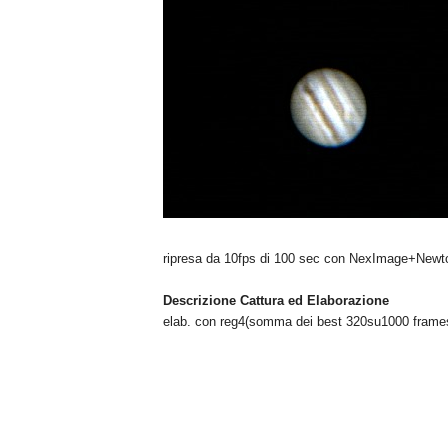
n
o
m
i
a
ripresa da 10fps di 100 sec con NexImage+Newto
Descrizione Cattura ed Elaborazione
elab. con reg4(somma dei best 320su1000 frame