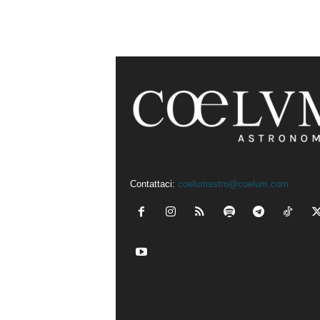
Contattaci:
coelumastro@coelum.com