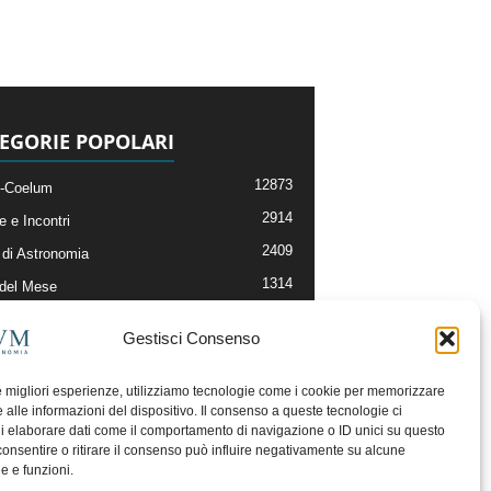
EGORIE POPOLARI
12873
-Coelum
2914
e e Incontri
2409
di Astronomia
1314
 del Mese
365
nomia, Astrofisica e Cosmologia
Gestisci Consenso
268
li e Risorse On-Line
192
og della Redazione
le migliori esperienze, utilizziamo tecnologie come i cookie per memorizzare
 alle informazioni del dispositivo. Il consenso a queste tecnologie ci
i elaborare dati come il comportamento di navigazione o ID unici su questo
consentire o ritirare il consenso può influire negativamente su alcune
he e funzioni.