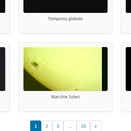
Tempesta globale
Macchie Solari
1
2
3
…
15
»