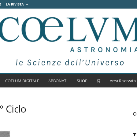
R
LA RIVISTA
COELUM DIGITALE
ABBONATI
SHOP
🛒
Area Riservata
° Ciclo