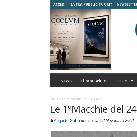
ACCEDI
LA TUA PUBBLICITÀ QUI?
NEWSLETTE
C
o
NEWS
PhotoCoelum
Sezioni
e
l
u
Home
>
Le 1°Macchie Del 24° Ciclo
Le 1°Macchie del 24
m
A
s
di
Augusto Galliano
inserita il
3 Novembre 2008
t
r
o