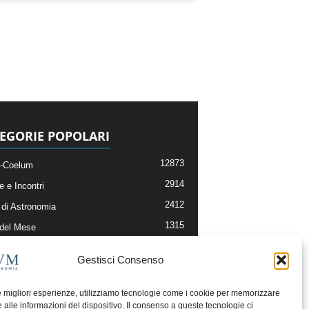
EGORIE POPOLARI
12873
-Coelum
2914
e e Incontri
2412
di Astronomia
1315
 del Mese
365
nomia, Astrofisica e Cosmologia
Gestisci Consenso
268
li e Risorse On-Line
193
og della Redazione
le migliori esperienze, utilizziamo tecnologie come i cookie per memorizzare
 alle informazioni del dispositivo. Il consenso a queste tecnologie ci