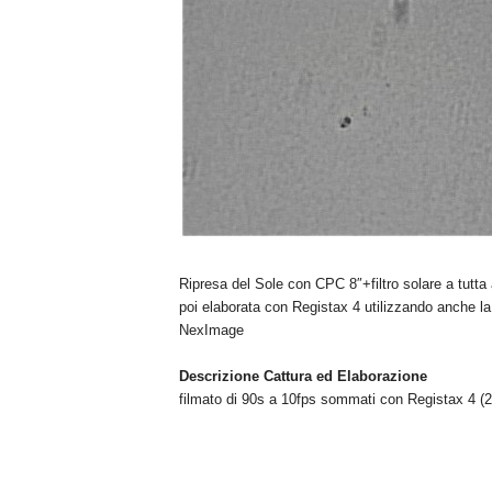
n
o
m
i
a
Ripresa del Sole con CPC 8″+filtro solare a tutt
poi elaborata con Registax 4 utilizzando anche la
NexImage
Descrizione Cattura ed Elaborazione
filmato di 90s a 10fps sommati con Registax 4 (