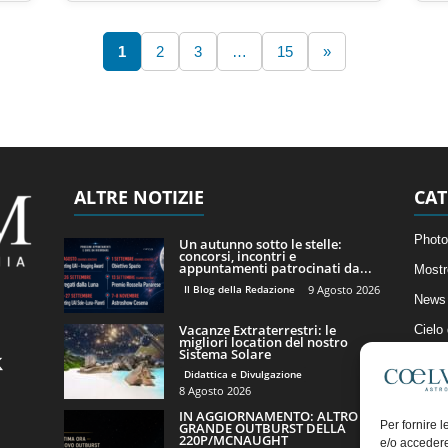
1
2
3
…
15
»
ALTRE NOTIZIE
CAT
Photo
Un autunno sotto le stelle:
concorsi, incontri e
appuntamenti patrocinati da...
Mostr
Il Blog della Redazione
9 Agosto 2026
News 
Vacanze Extraterrestri: le
Cielo
migliori location del nostro
Sistema Solare
Astro
Didattica e Divulgazione
Artico
8 Agosto 2026
IN AGGIORNAMENTO: ALTRO
Il Bl
Per fornire 
GRANDE OUTBURST DELLA
220P/MCNAUGHT
e/o accedere