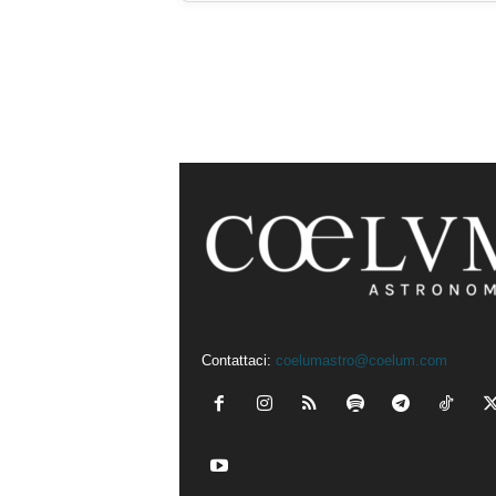
Contattaci:
coelumastro@coelum.com