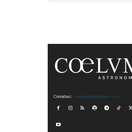
Contattaci:
coelumastro@coelum.com