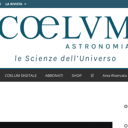
R
LA RIVISTA
COELUM DIGITALE
ABBONATI
SHOP
🛒
Area Riservata