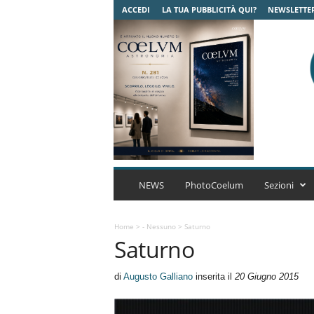
ACCEDI
LA TUA PUBBLICITÀ QUI?
NEWSLETTE
C
o
NEWS
PhotoCoelum
Sezioni
e
l
u
Home
>
- Nessuno
>
Saturno
Saturno
m
A
s
di
Augusto Galliano
inserita il
20 Giugno 2015
t
r
o