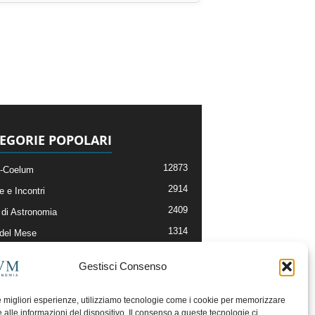
EGORIE POPOLARI
12873
-Coelum
2914
e e Incontri
2409
di Astronomia
1314
 del Mese
365
nomia, Astrofisica e Cosmologia
Gestisci Consenso
268
li e Risorse On-Line
192
og della Redazione
le migliori esperienze, utilizziamo tecnologie come i cookie per memorizzare
 alle informazioni del dispositivo. Il consenso a queste tecnologie ci