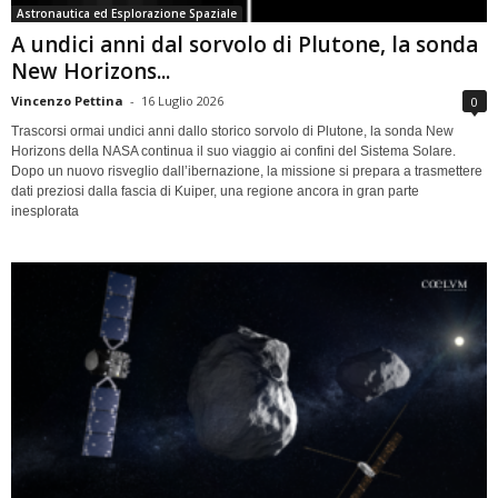
Astronautica ed Esplorazione Spaziale
A undici anni dal sorvolo di Plutone, la sonda
New Horizons...
Vincenzo Pettina
-
16 Luglio 2026
0
Trascorsi ormai undici anni dallo storico sorvolo di Plutone, la sonda New
Horizons della NASA continua il suo viaggio ai confini del Sistema Solare.
Dopo un nuovo risveglio dall’ibernazione, la missione si prepara a trasmettere
dati preziosi dalla fascia di Kuiper, una regione ancora in gran parte
inesplorata