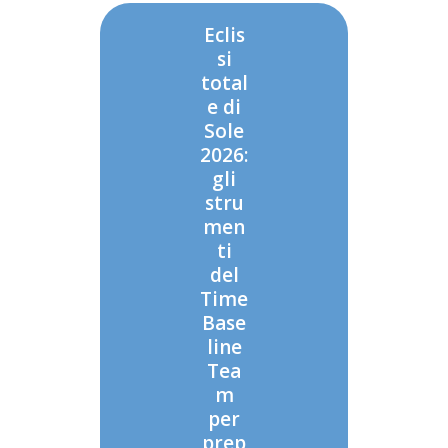
Eclis
si
total
e di
Sole
2026:
gli
stru
men
ti
del
Time
Base
line
Tea
m
per
prep