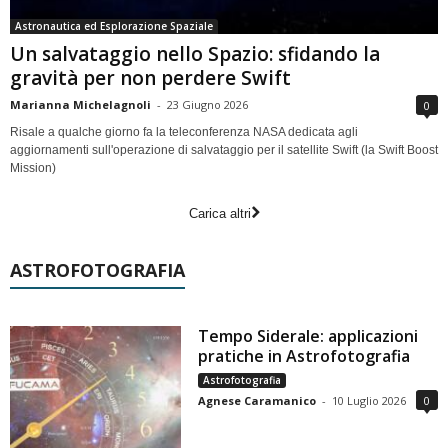
Astronautica ed Esplorazione Spaziale
Un salvataggio nello Spazio: sfidando la
gravità per non perdere Swift
Marianna Michelagnoli
-
23 Giugno 2026
0
Risale a qualche giorno fa la teleconferenza NASA dedicata agli
aggiornamenti sull'operazione di salvataggio per il satellite Swift (la Swift Boost
Mission)
Carica altri
ASTROFOTOGRAFIA
Tempo Siderale: applicazioni
pratiche in Astrofotografia
Astrofotografia
Agnese Caramanico
-
10 Luglio 2026
0