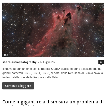
280
shara.astrophotography
-
12 Luglio 2026
0
Il nuovo appuntamento con la rubrica ShaRA ci accompagna alla scoperta dei
globuli cometari CG30, CG31, CG38, ai bordi della Nebulosa di Gum a cavallo
tra le costellazioni della Poppa e della Vela
Continua a leggere
Come ingigantire a dismisura un problema di