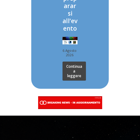
arar
si
all’ev
ento
6 Agosto
2026
Continua
a
leggere