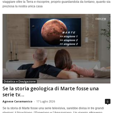
viaggiare oltre la Terra e riscoprire, proprio guardandola da lontano, quanto sia
preziosa la nostra unica casa
Didattica e Divulgazione
Se la storia geologica di Marte fosse una
serie tv…
Agnese Caramanico
-
17 Luglio 2026
0
Se la storia di Marte fosse una serie televisiva, sarebbe divisa in tre grandi
stagioni: il Noachiano, l’Esperiano e l’Amazoniano. Un viaggio attraverso