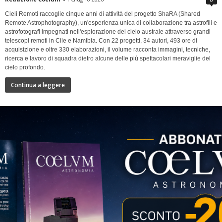
Cieli Remoti raccoglie cinque anni di attività del progetto ShaRA (Shared
Remote Astrophotography), un'esperienza unica di collaborazione tra astrofili e
astrofotografi impegnati nell'esplorazione del cielo australe attraverso grandi
telescopi remoti in Cile e Namibia. Con 22 progetti, 34 autori, 493 ore di
acquisizione e oltre 330 elaborazioni, il volume racconta immagini, tecniche,
ricerca e lavoro di squadra dietro alcune delle più spettacolari meraviglie del
cielo profondo.
Continua a leggere