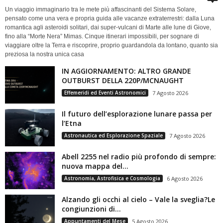
Un viaggio immaginario tra le mete più affascinanti del Sistema Solare,
pensato come una vera e propria guida alle vacanze extraterrestri: dalla Luna
romantica agli asteroidi solitari, dai super-vulcani di Marte alle lune di Giove,
fino alla “Morte Nera” Mimas. Cinque itinerari impossibili, per sognare di
viaggiare oltre la Terra e riscoprire, proprio guardandola da lontano, quanto sia
preziosa la nostra unica casa
IN AGGIORNAMENTO: ALTRO GRANDE
OUTBURST DELLA 220P/MCNAUGHT
Effemeridi ed Eventi Astronomici
7 Agosto 2026
Il futuro dell’esplorazione lunare passa per
l’Etna
Astronautica ed Esplorazione Spaziale
7 Agosto 2026
Abell 2255 nel radio più profondo di sempre:
nuova mappa del...
Astronomia, Astrofisica e Cosmologia
6 Agosto 2026
Alzando gli occhi al cielo – Vale la sveglia?Le
congiunzioni di...
Appuntamenti del Mese
5 Agosto 2026