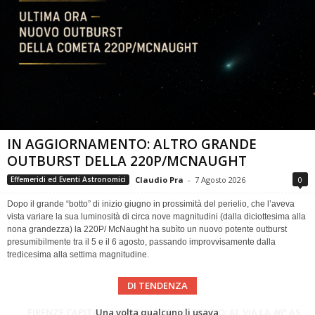
IN AGGIORNAMENTO: ALTRO GRANDE
OUTBURST DELLA 220P/MCNAUGHT
Claudio Pra
-
7 Agosto 2026
0
Effemeridi ed Eventi Astronomici
Dopo il grande “botto” di inizio giugno in prossimità del perielio, che l’aveva
vista variare la sua luminosità di circa nove magnitudini (dalla diciottesima alla
nona grandezza) la 220P/ McNaught ha subìto un nuovo potente outburst
presumibilmente tra il 5 e il 6 agosto, passando improvvisamente dalla
tredicesima alla settima magnitudine.
DI TENDENZA
Cielo del Mese di Agosto 2026
FIRENZE CAPITALE MONDIALE DELLO SPAZIO: AL VIA LA 46ª ASSEMBLEA SCIENTIFICA DEL COSPAR