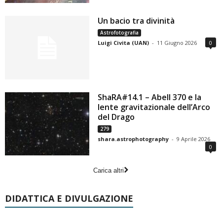
Un bacio tra divinità
Astrofotografia
Luigi Civita (UAN)
-
11 Giugno 2026
0
ShaRA#14.1 – Abell 370 e la
lente gravitazionale dell’Arco
del Drago
279
shara.astrophotography
-
9 Aprile 2026
0
Carica altri
DIDATTICA E DIVULGAZIONE