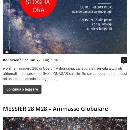
281
Redazione Coelum
-
28 Luglio 2026
0
è online il numero 280 di Coelum Astronomia. La lettura è riservata a tutti gli
abbonati in possesso del livello QUASAR sul sito. Se sei abbonato e non riesci
ad accedere contatta la segreteria.
Continua a leggere
MESSIER 28 M28 – Ammasso Globulare