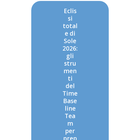
Eclis
si
total
e di
Sole
2026:
gli
stru
men
ti
del
Time
Base
line
Tea
m
per
prep