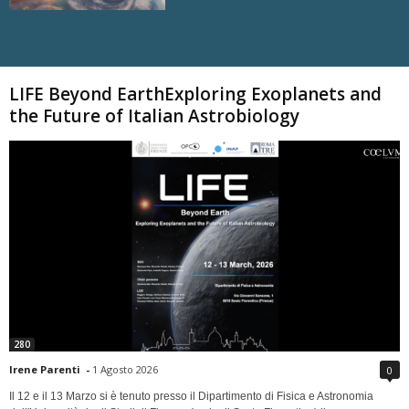
Carica altri
LIFE Beyond EarthExploring Exoplanets and
the Future of Italian Astrobiology
280
Irene Parenti
-
1 Agosto 2026
0
Il 12 e il 13 Marzo si è tenuto presso il Dipartimento di Fisica e Astronomia