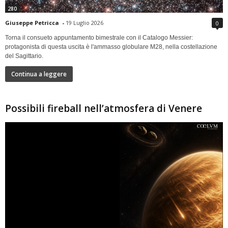
280
Giuseppe Petricca
-
19 Luglio 2026
0
Torna il consueto appuntamento bimestrale con il Catalogo Messier:
protagonista di questa uscita è l'ammasso globulare M28, nella costellazione
del Sagittario.
Continua a leggere
Possibili fireball nell’atmosfera di Venere