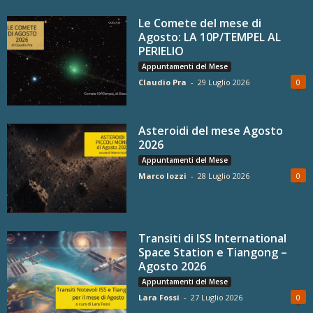
Le Comete del mese di
Agosto: LA 10P/TEMPEL AL
PERIELIO
Appuntamenti del Mese
Claudio Pra
-
29 Luglio 2026
0
Asteroidi del mese Agosto
2026
Appuntamenti del Mese
Marco Iozzi
-
28 Luglio 2026
0
Transiti di ISS International
Space Station e Tiangong –
Agosto 2026
Appuntamenti del Mese
Lara Fossi
-
27 Luglio 2026
0