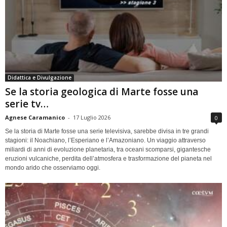
Didattica e Divulgazione
Se la storia geologica di Marte fosse una
serie tv…
Agnese Caramanico
-
17 Luglio 2026
0
Se la storia di Marte fosse una serie televisiva, sarebbe divisa in tre grandi
stagioni: il Noachiano, l’Esperiano e l’Amazoniano. Un viaggio attraverso
miliardi di anni di evoluzione planetaria, tra oceani scomparsi, gigantesche
eruzioni vulcaniche, perdita dell’atmosfera e trasformazione del pianeta nel
mondo arido che osserviamo oggi.