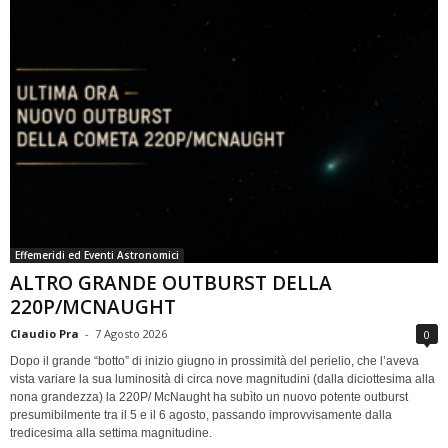
Effemeridi ed Eventi Astronomici
ALTRO GRANDE OUTBURST DELLA
220P/MCNAUGHT
Claudio Pra
-
7 Agosto 2026
0
Dopo il grande “botto” di inizio giugno in prossimità del perielio, che l’aveva
vista variare la sua luminosità di circa nove magnitudini (dalla diciottesima alla
nona grandezza) la 220P/ McNaught ha subìto un nuovo potente outburst
presumibilmente tra il 5 e il 6 agosto, passando improvvisamente dalla
tredicesima alla settima magnitudine.