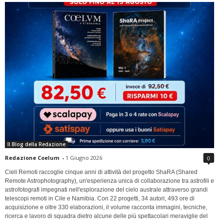
Il Blog della Redazione
Redazione Coelum
-
1 Giugno 2026
0
Cieli Remoti raccoglie cinque anni di attività del progetto ShaRA (Shared
Remote Astrophotography), un'esperienza unica di collaborazione tra astrofili e
astrofotografi impegnati nell'esplorazione del cielo australe attraverso grandi
telescopi remoti in Cile e Namibia. Con 22 progetti, 34 autori, 493 ore di
acquisizione e oltre 330 elaborazioni, il volume racconta immagini, tecniche,
ricerca e lavoro di squadra dietro alcune delle più spettacolari meraviglie del