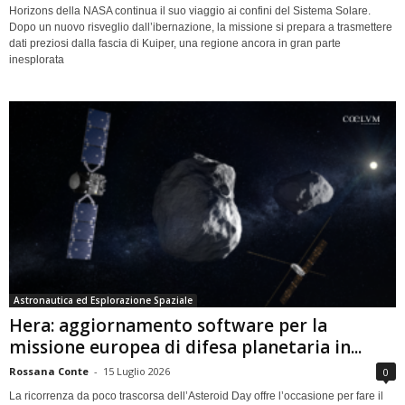
Horizons della NASA continua il suo viaggio ai confini del Sistema Solare.
Dopo un nuovo risveglio dall’ibernazione, la missione si prepara a trasmettere
dati preziosi dalla fascia di Kuiper, una regione ancora in gran parte
inesplorata
Astronautica ed Esplorazione Spaziale
Hera: aggiornamento software per la
missione europea di difesa planetaria in...
Rossana Conte
-
15 Luglio 2026
0
La ricorrenza da poco trascorsa dell’Asteroid Day offre l’occasione per fare il