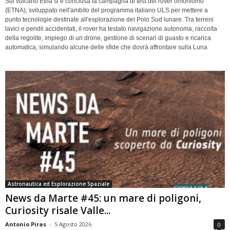
Sul vulcano Etna si è conclusa la campagna di test del rover omoniomo
(ETNA), sviluppato nell'ambito del programma italiano ULS per mettere a
punto tecnologie destinate all'esplorazione del Polo Sud lunare. Tra terreni
lavici e pendii accidentati, il rover ha testato navigazione autonoma, raccolta
della regolite, impiego di un drone, gestione di scenari di guasto e ricarica
automatica, simulando alcune delle sfide che dovrà affrontare sulla Luna
Astronautica ed Esplorazione Spaziale
News da Marte #45: un mare di poligoni,
Curiosity risale Valle...
Antonio Piras
-
5 Agosto 2026
0