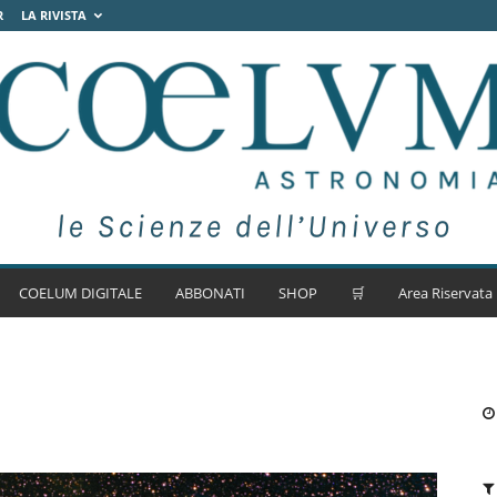
R
LA RIVISTA
COELUM DIGITALE
ABBONATI
SHOP
🛒
Area Riservata