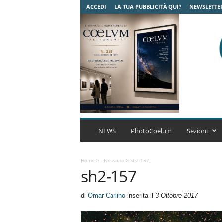
ACCEDI
LA TUA PUBBLICITÀ QUI?
NEWSLETTE
C
o
NEWS
PhotoCoelum
Sezioni
e
l
u
Home
>
- Nessuno
>
Sh2-157
sh2-157
m
A
s
di
Omar Carlino
inserita il
3 Ottobre 2017
t
r
o