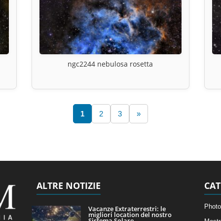
ngc2244 nebulosa rosetta
1
2
3
»
ALTRE NOTIZIE
CAT
Photo
Vacanze Extraterrestri: le
migliori location del nostro
Sistema Solare