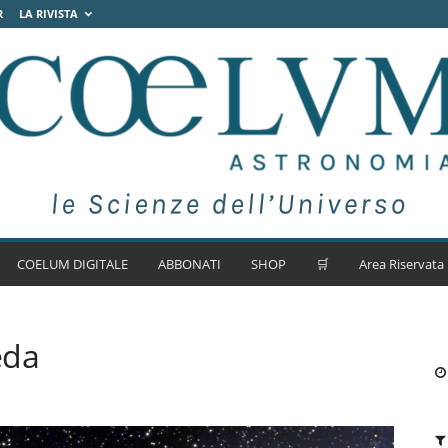
R
LA RIVISTA
COELUM DIGITALE
ABBONATI
SHOP
🛒
Area Riservata
eda