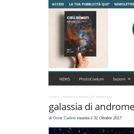
ACCEDI
LA TUA PUBBLICITÀ QUI?
NEWSLETTE
C
o
NEWS
PhotoCoelum
Sezioni
e
l
u
Home
>
- Nessuno
>
Galassia Di Andromeda
galassia di androm
m
A
s
di
Omar Carlino
inserita il
31 Ottobre 2017
t
r
o