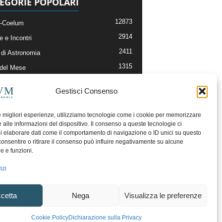
EGORIE POPOLARI
12873
-Coelum
2914
e e Incontri
2411
di Astronomia
1315
 del Mese
365
nomia, Astrofisica e Cosmologia
Gestisci Consenso
268
li e Risorse On-Line
192
og della Redazione
le migliori esperienze, utilizziamo tecnologie come i cookie per memorizzare
 alle informazioni del dispositivo. Il consenso a queste tecnologie ci
i elaborare dati come il comportamento di navigazione o ID unici su questo
consentire o ritirare il consenso può influire negativamente su alcune
he e funzioni.
izi
cetta
Nega
Visualizza le preferenze
ecesso
Regolamento uso sezione PhotoCoelum
Cookie Policy
Dichiarazione sulla Privacy