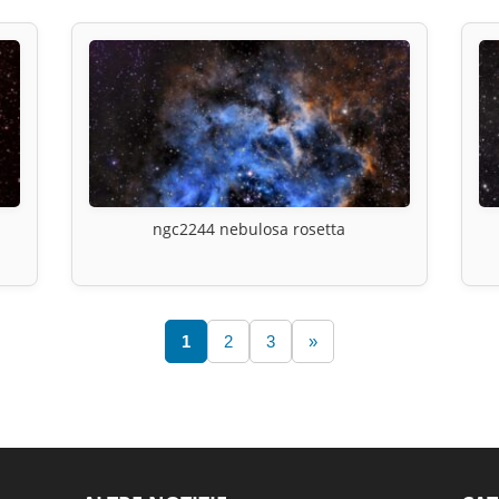
ngc2244 nebulosa rosetta
1
2
3
»