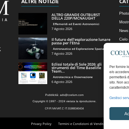
ALTRE NOTIZIE
CAT
Photo
ALTRO GRANDE OUTBURST
DELLA 220P/MCNAUGHT
Mostr
Effemeridi ed Eventi Astronomici
7 Agosto 2026
News 
Il futuro dell’esplorazione lunare
Cielo
passa per l’Etna
Astro
Astronautica ed Esplorazione Spaziale
7 Agosto 2026
Artico
Eclissi totale di Sole 2026: gli
Il Bl
Per fornire 
strumenti del Time Baseline
Team...
e/o accedere
Astrotecnica e Osservazione
permetterà d
6 Agosto 2026
sito. Non ac
caratteristic
Pubblicità:
ads@coelum.com
Gestisci serv
Copyright © 1997 - 2024 vietata la riproduzione.
CF/P.IVA/VAT.C IT.01988340434
Ac
Privacy Policy
Termini e Condizioni di Vendita
Diritto di r