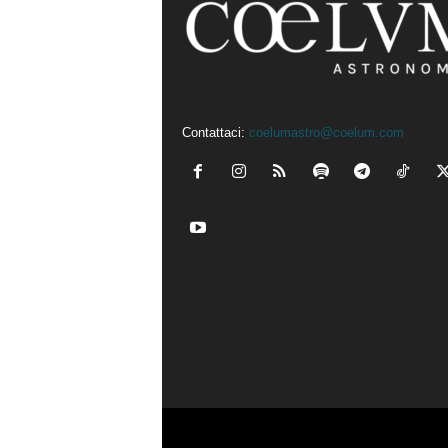
Contattaci:
coelumastro@coelum.com