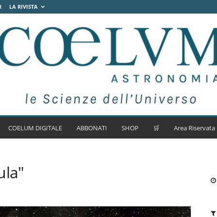
R
LA RIVISTA
COELUM DIGITALE
ABBONATI
SHOP
🛒
Area Riservata
ula"