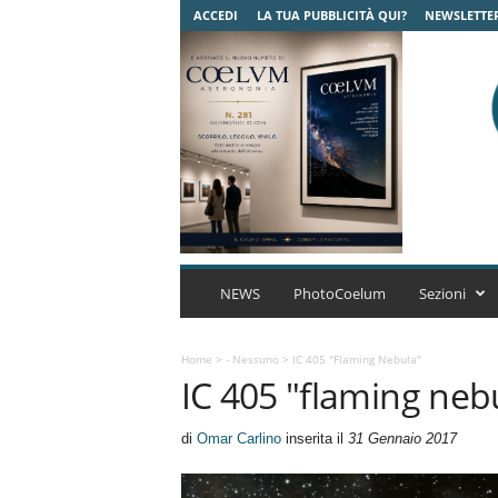
ACCEDI
LA TUA PUBBLICITÀ QUI?
NEWSLETTE
C
o
NEWS
PhotoCoelum
Sezioni
e
l
u
Home
>
- Nessuno
>
IC 405 "flaming Nebula"
IC 405 "flaming neb
m
A
s
di
Omar Carlino
inserita il
31 Gennaio 2017
t
r
o