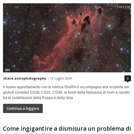
280
shara.astrophotography
-
12 Luglio 2026
0
Il nuovo appuntamento con la rubrica ShaRA ci accompagna alla scoperta dei
globuli cometari CG30, CG31, CG38, ai bordi della Nebulosa di Gum a cavallo
tra le costellazioni della Poppa e della Vela
Continua a leggere
Come ingigantire a dismisura un problema di