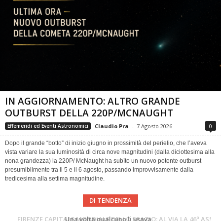
IN AGGIORNAMENTO: ALTRO GRANDE
OUTBURST DELLA 220P/MCNAUGHT
Claudio Pra
-
7 Agosto 2026
0
Effemeridi ed Eventi Astronomici
Dopo il grande “botto” di inizio giugno in prossimità del perielio, che l’aveva
vista variare la sua luminosità di circa nove magnitudini (dalla diciottesima alla
nona grandezza) la 220P/ McNaught ha subìto un nuovo potente outburst
presumibilmente tra il 5 e il 6 agosto, passando improvvisamente dalla
tredicesima alla settima magnitudine.
DI TENDENZA
Cielo del Mese di Agosto 2026
FIRENZE CAPITALE MONDIALE DELLO SPAZIO: AL VIA LA 46ª ASSEMBLEA SCIENTIFICA DEL COSPAR