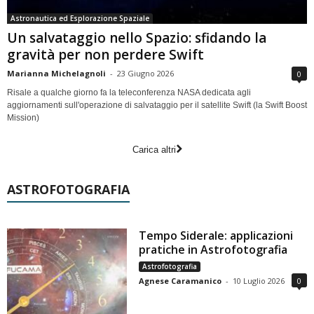
Astronautica ed Esplorazione Spaziale
Un salvataggio nello Spazio: sfidando la
gravità per non perdere Swift
Marianna Michelagnoli
-
23 Giugno 2026
0
Risale a qualche giorno fa la teleconferenza NASA dedicata agli
aggiornamenti sull'operazione di salvataggio per il satellite Swift (la Swift Boost
Mission)
Carica altri
ASTROFOTOGRAFIA
Tempo Siderale: applicazioni
pratiche in Astrofotografia
Astrofotografia
Agnese Caramanico
-
10 Luglio 2026
0