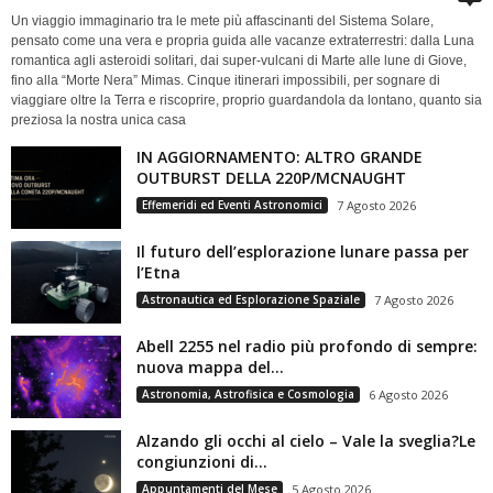
Un viaggio immaginario tra le mete più affascinanti del Sistema Solare,
pensato come una vera e propria guida alle vacanze extraterrestri: dalla Luna
romantica agli asteroidi solitari, dai super-vulcani di Marte alle lune di Giove,
fino alla “Morte Nera” Mimas. Cinque itinerari impossibili, per sognare di
viaggiare oltre la Terra e riscoprire, proprio guardandola da lontano, quanto sia
preziosa la nostra unica casa
IN AGGIORNAMENTO: ALTRO GRANDE
OUTBURST DELLA 220P/MCNAUGHT
Effemeridi ed Eventi Astronomici
7 Agosto 2026
Il futuro dell’esplorazione lunare passa per
l’Etna
Astronautica ed Esplorazione Spaziale
7 Agosto 2026
Abell 2255 nel radio più profondo di sempre:
nuova mappa del...
Astronomia, Astrofisica e Cosmologia
6 Agosto 2026
Alzando gli occhi al cielo – Vale la sveglia?Le
congiunzioni di...
Appuntamenti del Mese
5 Agosto 2026