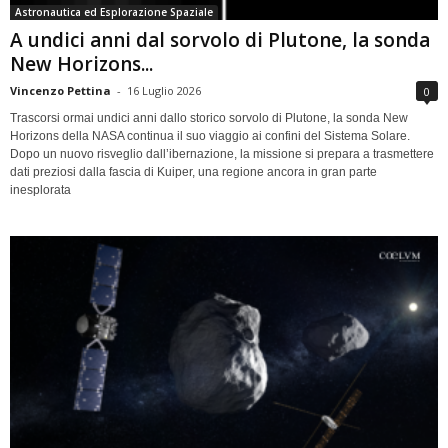
Astronautica ed Esplorazione Spaziale
A undici anni dal sorvolo di Plutone, la sonda
New Horizons...
Vincenzo Pettina
-
16 Luglio 2026
0
Trascorsi ormai undici anni dallo storico sorvolo di Plutone, la sonda New
Horizons della NASA continua il suo viaggio ai confini del Sistema Solare.
Dopo un nuovo risveglio dall’ibernazione, la missione si prepara a trasmettere
dati preziosi dalla fascia di Kuiper, una regione ancora in gran parte
inesplorata