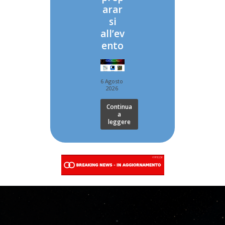
arar
si
all’ev
ento
6 Agosto
2026
Continua
a
leggere