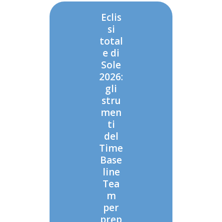
Eclis
si
total
e di
Sole
2026:
gli
stru
men
ti
del
Time
Base
line
Tea
m
per
prep