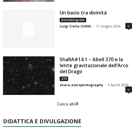
Un bacio tra divinità
Astrofotografia
Luigi Civita (UAN)
-
11 Giugno 2026
0
ShaRA#14.1 – Abell 370 e la
lente gravitazionale dell’Arco
del Drago
279
shara.astrophotography
-
9 Aprile 2026
0
Carica altri
DIDATTICA E DIVULGAZIONE