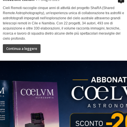
Cieli Remoti raccoglie cinque anni di attività del progetto ShaRA (Shared
Remote Astrophotography), un'esperienza unica di collaborazione tra astrofili e
astrofotografi impegnati nell'esplorazione del cielo australe attraverso grandi
telescopi remoti in Cile e Namibia. Con 22 progetti, 34 autori, 493 ore di
acquisizione e oltre 330 elaborazioni, il volume racconta immagini, tecniche,
ricerca e lavoro di squadra dietro alcune delle più spettacolari meraviglie del
cielo profondo.
Continua a leggere