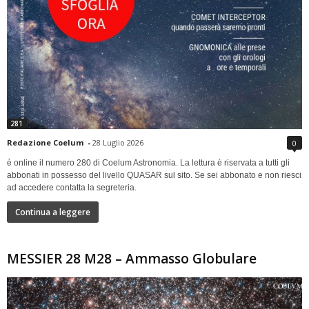
281
Redazione Coelum
-
28 Luglio 2026
0
è online il numero 280 di Coelum Astronomia. La lettura è riservata a tutti gli
abbonati in possesso del livello QUASAR sul sito. Se sei abbonato e non riesci
ad accedere contatta la segreteria.
Continua a leggere
MESSIER 28 M28 – Ammasso Globulare