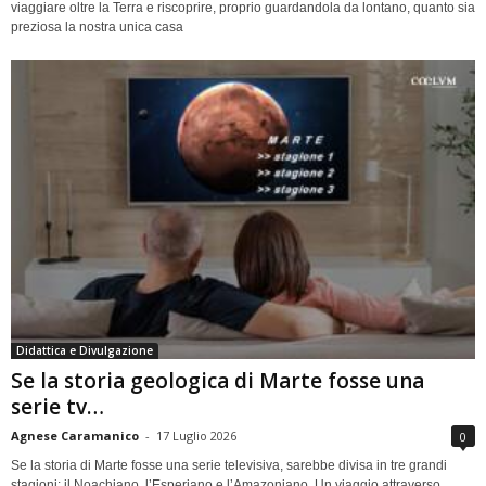
viaggiare oltre la Terra e riscoprire, proprio guardandola da lontano, quanto sia
preziosa la nostra unica casa
Didattica e Divulgazione
Se la storia geologica di Marte fosse una
serie tv…
Agnese Caramanico
-
17 Luglio 2026
0
Se la storia di Marte fosse una serie televisiva, sarebbe divisa in tre grandi
stagioni: il Noachiano, l’Esperiano e l’Amazoniano. Un viaggio attraverso