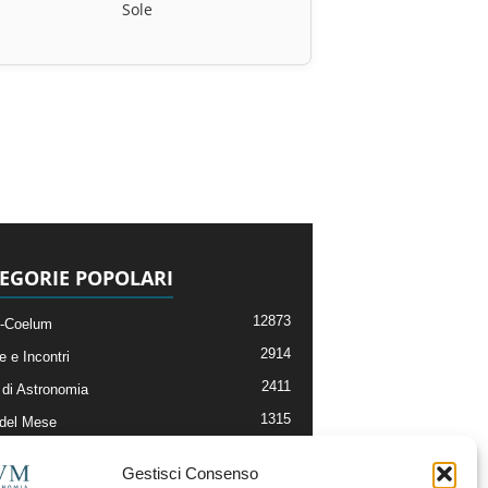
Sole
EGORIE POPOLARI
12873
-Coelum
2914
e e Incontri
2411
di Astronomia
1315
 del Mese
365
nomia, Astrofisica e Cosmologia
Gestisci Consenso
268
li e Risorse On-Line