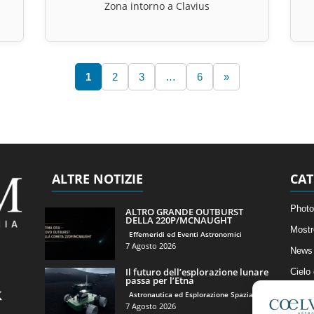
Zona intorno a Clavius
1
2
3
…
6
»
ALTRE NOTIZIE
CAT
Photo
ALTRO GRANDE OUTBURST
DELLA 220P/MCNAUGHT
Mostr
Effemeridi ed Eventi Astronomici
7 Agosto 2026
News 
Il futuro dell’esplorazione lunare
Cielo
passa per l’Etna
Astro
Astronautica ed Esplorazione Spaziale
7 Agosto 2026
Artico