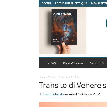
ACCEDI
LA TUA PUBBLICITÀ QUI?
NEWSLETTE
C
o
NEWS
PhotoCoelum
Sezioni
e
l
u
Home
>
Transito Di Venere Sul Sole
Transito di Venere s
m
A
s
di
Liborio Ribaudo
inserita il
12 Giugno 2012
t
r
o