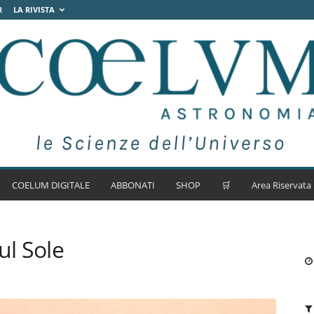
R
LA RIVISTA
COELUM DIGITALE
ABBONATI
SHOP
🛒
Area Riservata
ul Sole