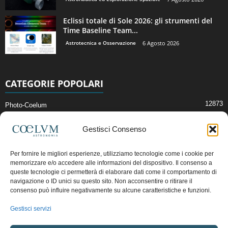
Eclissi totale di Sole 2026: gli strumenti del
Time Baseline Team...
Astrotecnica e Osservazione
6 Agosto 2026
CATEGORIE POPOLARI
12873
Photo-Coelum
2914
Mostre e Incontri
Gestisci Consenso
2411
News di Astronomia
1315
Cielo del Mese
Per fornire le migliori esperienze, utilizziamo tecnologie come i cookie per
memorizzare e/o accedere alle informazioni del dispositivo. Il consenso a
365
Astronomia, Astrofisica e Cosmologia
queste tecnologie ci permetterà di elaborare dati come il comportamento di
268
navigazione o ID unici su questo sito. Non acconsentire o ritirare il
Articoli e Risorse On-Line
consenso può influire negativamente su alcune caratteristiche e funzioni.
192
Il Blog della Redazione
Gestisci servizi