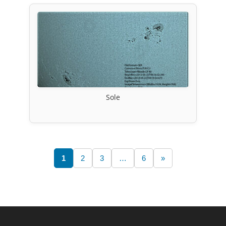
Sole
1
2
3
…
6
»