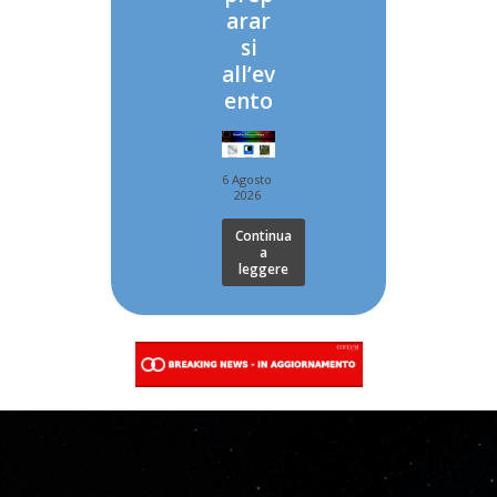
arar
si
all’ev
ento
6 Agosto
2026
Continua
a
leggere