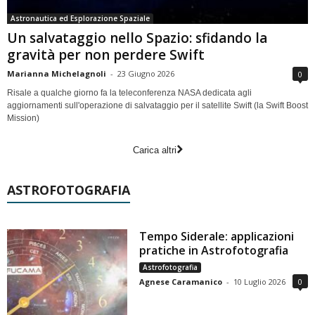
Astronautica ed Esplorazione Spaziale
Un salvataggio nello Spazio: sfidando la
gravità per non perdere Swift
Marianna Michelagnoli
-
23 Giugno 2026
0
Risale a qualche giorno fa la teleconferenza NASA dedicata agli
aggiornamenti sull'operazione di salvataggio per il satellite Swift (la Swift Boost
Mission)
Carica altri
ASTROFOTOGRAFIA
Tempo Siderale: applicazioni
pratiche in Astrofotografia
Astrofotografia
Agnese Caramanico
-
10 Luglio 2026
0