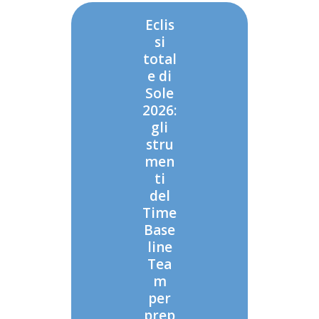
Eclis
si
total
e di
Sole
2026:
gli
stru
men
ti
del
Time
Base
line
Tea
m
per
prep