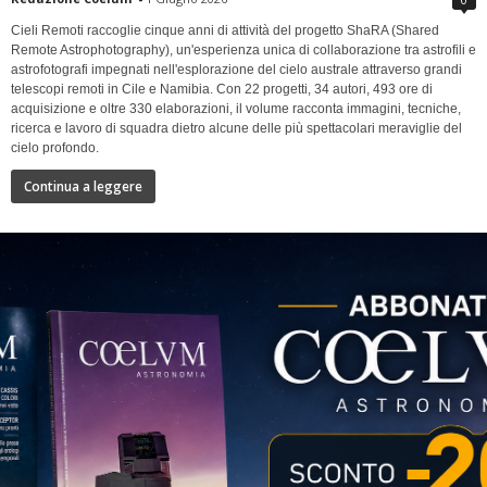
Cieli Remoti raccoglie cinque anni di attività del progetto ShaRA (Shared
Remote Astrophotography), un'esperienza unica di collaborazione tra astrofili e
astrofotografi impegnati nell'esplorazione del cielo australe attraverso grandi
telescopi remoti in Cile e Namibia. Con 22 progetti, 34 autori, 493 ore di
acquisizione e oltre 330 elaborazioni, il volume racconta immagini, tecniche,
ricerca e lavoro di squadra dietro alcune delle più spettacolari meraviglie del
cielo profondo.
Continua a leggere