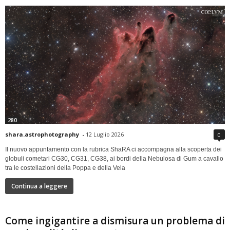
280
shara.astrophotography
-
12 Luglio 2026
0
Il nuovo appuntamento con la rubrica ShaRA ci accompagna alla scoperta dei
globuli cometari CG30, CG31, CG38, ai bordi della Nebulosa di Gum a cavallo
tra le costellazioni della Poppa e della Vela
Continua a leggere
Come ingigantire a dismisura un problema di