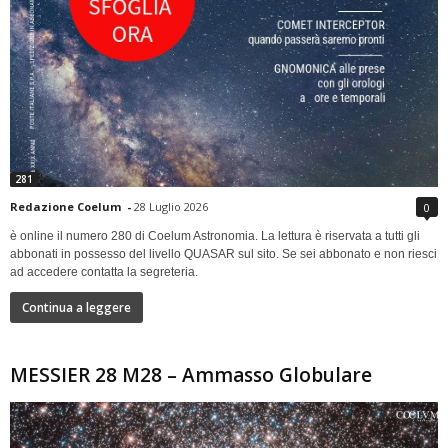
281
Redazione Coelum
-
28 Luglio 2026
0
è online il numero 280 di Coelum Astronomia. La lettura è riservata a tutti gli
abbonati in possesso del livello QUASAR sul sito. Se sei abbonato e non riesci
ad accedere contatta la segreteria.
Continua a leggere
MESSIER 28 M28 – Ammasso Globulare