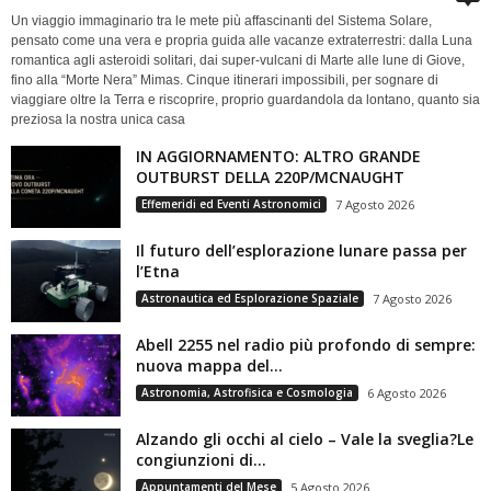
Un viaggio immaginario tra le mete più affascinanti del Sistema Solare,
pensato come una vera e propria guida alle vacanze extraterrestri: dalla Luna
romantica agli asteroidi solitari, dai super-vulcani di Marte alle lune di Giove,
fino alla “Morte Nera” Mimas. Cinque itinerari impossibili, per sognare di
viaggiare oltre la Terra e riscoprire, proprio guardandola da lontano, quanto sia
preziosa la nostra unica casa
IN AGGIORNAMENTO: ALTRO GRANDE
OUTBURST DELLA 220P/MCNAUGHT
Effemeridi ed Eventi Astronomici
7 Agosto 2026
Il futuro dell’esplorazione lunare passa per
l’Etna
Astronautica ed Esplorazione Spaziale
7 Agosto 2026
Abell 2255 nel radio più profondo di sempre:
nuova mappa del...
Astronomia, Astrofisica e Cosmologia
6 Agosto 2026
Alzando gli occhi al cielo – Vale la sveglia?Le
congiunzioni di...
Appuntamenti del Mese
5 Agosto 2026