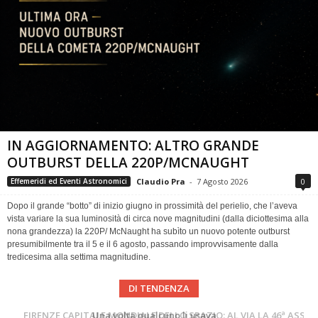
IN AGGIORNAMENTO: ALTRO GRANDE
OUTBURST DELLA 220P/MCNAUGHT
Claudio Pra
-
7 Agosto 2026
0
Effemeridi ed Eventi Astronomici
Dopo il grande “botto” di inizio giugno in prossimità del perielio, che l’aveva
vista variare la sua luminosità di circa nove magnitudini (dalla diciottesima alla
nona grandezza) la 220P/ McNaught ha subìto un nuovo potente outburst
presumibilmente tra il 5 e il 6 agosto, passando improvvisamente dalla
tredicesima alla settima magnitudine.
DI TENDENZA
Cielo del Mese di Agosto 2026
FIRENZE CAPITALE MONDIALE DELLO SPAZIO: AL VIA LA 46ª ASSEMBLEA SCIENTIFICA DEL COSPAR