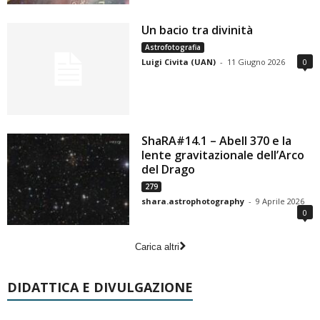
Un bacio tra divinità
Astrofotografia
Luigi Civita (UAN)
-
11 Giugno 2026
0
ShaRA#14.1 – Abell 370 e la
lente gravitazionale dell’Arco
del Drago
279
shara.astrophotography
-
9 Aprile 2026
0
Carica altri
DIDATTICA E DIVULGAZIONE