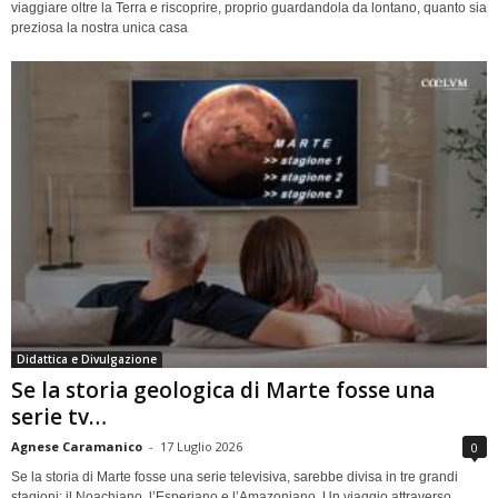
viaggiare oltre la Terra e riscoprire, proprio guardandola da lontano, quanto sia
preziosa la nostra unica casa
Didattica e Divulgazione
Se la storia geologica di Marte fosse una
serie tv…
Agnese Caramanico
-
17 Luglio 2026
0
Se la storia di Marte fosse una serie televisiva, sarebbe divisa in tre grandi
stagioni: il Noachiano, l’Esperiano e l’Amazoniano. Un viaggio attraverso