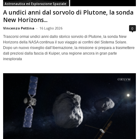
Astronautica ed Esplorazione Spaziale
A undici anni dal sorvolo di Plutone, la sonda
New Horizons...
Vincenzo Pettina
-
16 Luglio 2026
0
Trascorsi ormai undici anni dallo storico sorvolo di Plutone, la sonda New
Horizons della NASA continua il suo viaggio ai confini del Sistema Solare.
Dopo un nuovo risveglio dall’ibernazione, la missione si prepara a trasmettere
dati preziosi dalla fascia di Kuiper, una regione ancora in gran parte
inesplorata