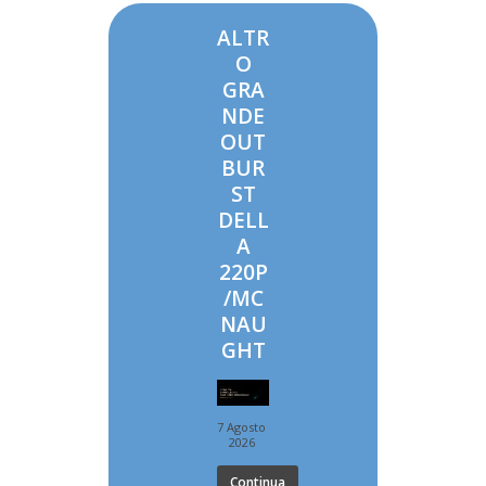
ALTR
O
GRA
NDE
OUT
BUR
ST
DELL
A
220P
/MC
NAU
GHT
7 Agosto
2026
Continua