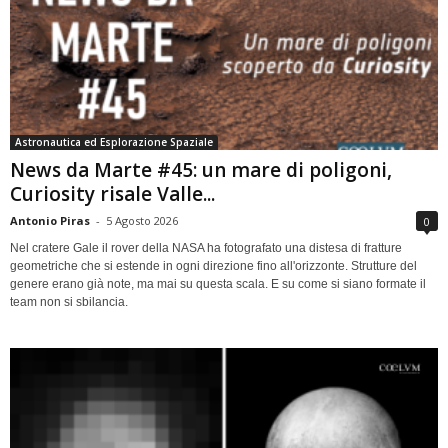
Astronautica ed Esplorazione Spaziale
News da Marte #45: un mare di poligoni,
Curiosity risale Valle...
Antonio Piras
-
5 Agosto 2026
0
Nel cratere Gale il rover della NASA ha fotografato una distesa di fratture
geometriche che si estende in ogni direzione fino all'orizzonte. Strutture del
genere erano già note, ma mai su questa scala. E su come si siano formate il
team non si sbilancia.