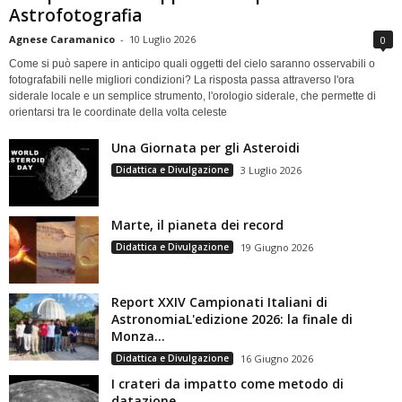
Astrofotografia
Agnese Caramanico
-
10 Luglio 2026
0
Come si può sapere in anticipo quali oggetti del cielo saranno osservabili o
fotografabili nelle migliori condizioni? La risposta passa attraverso l'ora
siderale locale e un semplice strumento, l'orologio siderale, che permette di
orientarsi tra le coordinate della volta celeste
Una Giornata per gli Asteroidi
Didattica e Divulgazione
3 Luglio 2026
Marte, il pianeta dei record
Didattica e Divulgazione
19 Giugno 2026
Report XXIV Campionati Italiani di
AstronomiaL'edizione 2026: la finale di
Monza...
Didattica e Divulgazione
16 Giugno 2026
I crateri da impatto come metodo di
datazione