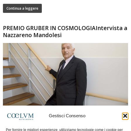
Continua a leggere
PREMIO GRUBER IN COSMOLOGIAIntervista a
Nazzareno Mandolesi
280
Gestisci Consenso
Frida Paolella
-
16 Giugno 2026
0
Intervista al professor Nazzareno Mandolesi, tra i protagonisti della cosmologia
Per fornire le migliori esperienze, utilizziamo tecnologie come i cookie per
spaziale europea e della missione Planck. Il dialogo ripercorre i principali