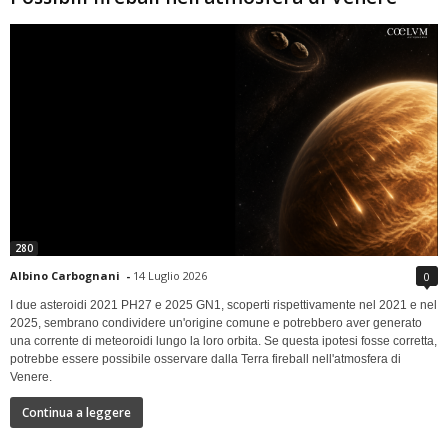
280
Albino Carbognani
-
14 Luglio 2026
0
I due asteroidi 2021 PH27 e 2025 GN1, scoperti rispettivamente nel 2021 e nel
2025, sembrano condividere un'origine comune e potrebbero aver generato
una corrente di meteoroidi lungo la loro orbita. Se questa ipotesi fosse corretta,
potrebbe essere possibile osservare dalla Terra fireball nell'atmosfera di
Venere.
Continua a leggere