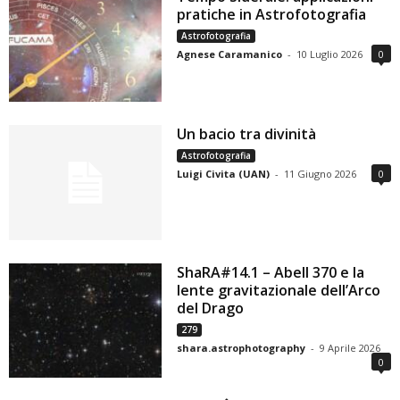
pratiche in Astrofotografia
Astrofotografia
Agnese Caramanico
-
10 Luglio 2026
0
Un bacio tra divinità
Astrofotografia
Luigi Civita (UAN)
-
11 Giugno 2026
0
ShaRA#14.1 – Abell 370 e la
lente gravitazionale dell’Arco
del Drago
279
shara.astrophotography
-
9 Aprile 2026
0