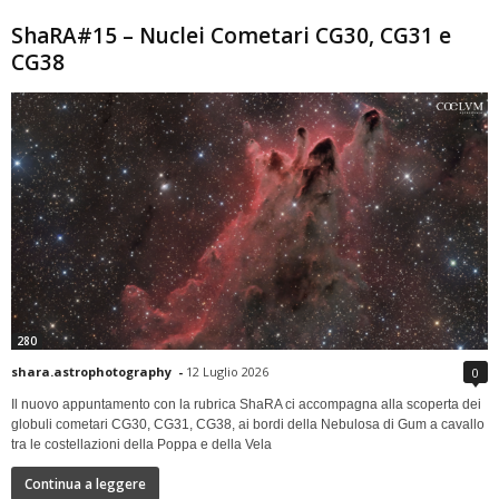
ShaRA#15 – Nuclei Cometari CG30, CG31 e
CG38
280
shara.astrophotography
-
12 Luglio 2026
0
Il nuovo appuntamento con la rubrica ShaRA ci accompagna alla scoperta dei
globuli cometari CG30, CG31, CG38, ai bordi della Nebulosa di Gum a cavallo
tra le costellazioni della Poppa e della Vela
Continua a leggere