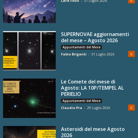
Lara Fossi
-
31 Luglio 2026
0
SUPERNOVAE aggiornamenti
del mese – Agosto 2026
Appuntamenti del Mese
Fabio Briganti
-
31 Luglio 2026
0
Le Comete del mese di
Agosto: LA 10P/TEMPEL AL
PERIELIO
Appuntamenti del Mese
Claudio Pra
-
29 Luglio 2026
0
Asteroidi del mese Agosto
2026