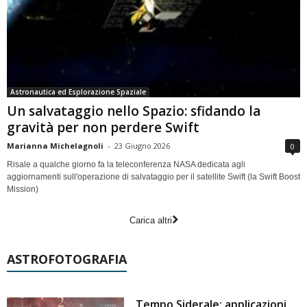
Astronautica ed Esplorazione Spaziale
Un salvataggio nello Spazio: sfidando la
gravità per non perdere Swift
Marianna Michelagnoli
-
23 Giugno 2026
0
Risale a qualche giorno fa la teleconferenza NASA dedicata agli
aggiornamenti sull'operazione di salvataggio per il satellite Swift (la Swift Boost
Mission)
Carica altri
ASTROFOTOGRAFIA
Tempo Siderale: applicazioni