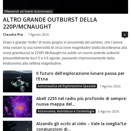
Effemeridi ed Eventi Astronomici
ALTRO GRANDE OUTBURST DELLA
220P/MCNAUGHT
Claudio Pra
-
7 Agosto 2026
0
Dopo il grande “botto” di inizio giugno in prossimità del perielio, che l’aveva
vista variare la sua luminosità di circa nove magnitudini (dalla diciottesima alla
nona grandezza) la 220P/ McNaught ha subìto un nuovo potente outburst
presumibilmente tra il 5 e il 6 agosto, passando improvvisamente dalla
tredicesima alla settima magnitudine.
Il futuro dell’esplorazione lunare passa per
l’Etna
Astronautica ed Esplorazione Spaziale
7 Agosto 2026
Abell 2255 nel radio più profondo di sempre:
nuova mappa del...
Astronomia, Astrofisica e Cosmologia
6 Agosto 2026
Alzando gli occhi al cielo – Vale la sveglia?Le
congiunzioni di...