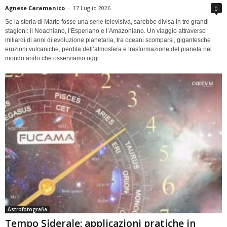
Agnese Caramanico
-
17 Luglio 2026
0
Se la storia di Marte fosse una serie televisiva, sarebbe divisa in tre grandi
stagioni: il Noachiano, l’Esperiano e l’Amazoniano. Un viaggio attraverso
miliardi di anni di evoluzione planetaria, tra oceani scomparsi, gigantesche
eruzioni vulcaniche, perdita dell’atmosfera e trasformazione del pianeta nel
mondo arido che osserviamo oggi.
Astrofotografia
Tempo Siderale: applicazioni pratiche in