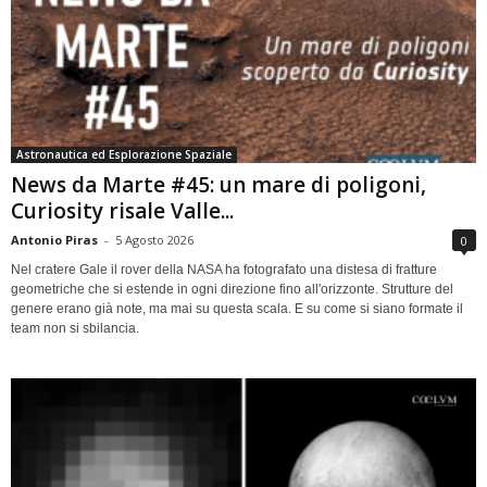
Astronautica ed Esplorazione Spaziale
News da Marte #45: un mare di poligoni,
Curiosity risale Valle...
Antonio Piras
-
5 Agosto 2026
0
Nel cratere Gale il rover della NASA ha fotografato una distesa di fratture
geometriche che si estende in ogni direzione fino all'orizzonte. Strutture del
genere erano già note, ma mai su questa scala. E su come si siano formate il
team non si sbilancia.