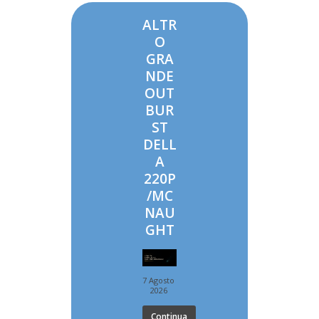
ALTR
O
GRA
NDE
OUT
BUR
ST
DELL
A
220P
/MC
NAU
GHT
7 Agosto
2026
Continua