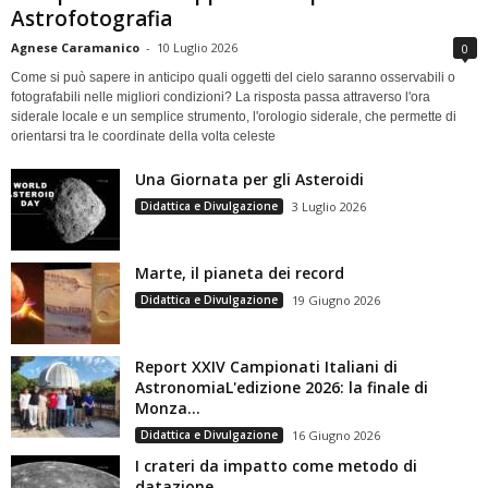
Astrofotografia
Agnese Caramanico
-
10 Luglio 2026
0
Come si può sapere in anticipo quali oggetti del cielo saranno osservabili o
fotografabili nelle migliori condizioni? La risposta passa attraverso l'ora
siderale locale e un semplice strumento, l'orologio siderale, che permette di
orientarsi tra le coordinate della volta celeste
Una Giornata per gli Asteroidi
Didattica e Divulgazione
3 Luglio 2026
Marte, il pianeta dei record
Didattica e Divulgazione
19 Giugno 2026
Report XXIV Campionati Italiani di
AstronomiaL'edizione 2026: la finale di
Monza...
Didattica e Divulgazione
16 Giugno 2026
I crateri da impatto come metodo di
datazione