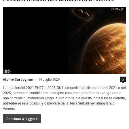
280
Albino Carbognani
-
14 Luglio 2026
0
I due asteroidi 2021 PH27 e 2025 GN1, scoperti rispettivamente nel 2021 e nel
2025, sembrano condividere un'origine comune e potrebbero aver generato
una corrente di meteoroidi lungo la loro orbita. Se questa ipotesi fosse corretta,
potrebbe essere possibile osservare dalla Terra fireball nell'atmosfera di
Venere.
Continua a leggere