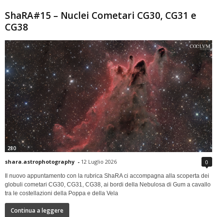
ShaRA#15 – Nuclei Cometari CG30, CG31 e
CG38
280
shara.astrophotography
-
12 Luglio 2026
0
Il nuovo appuntamento con la rubrica ShaRA ci accompagna alla scoperta dei
globuli cometari CG30, CG31, CG38, ai bordi della Nebulosa di Gum a cavallo
tra le costellazioni della Poppa e della Vela
Continua a leggere