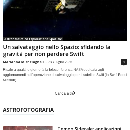
Astronautica ed Esplorazione Spaziale
Un salvataggio nello Spazio: sfidando la
gravità per non perdere Swift
Marianna Michelagnoli
-
23 Giugno 2026
0
Risale a qualche giorno fa la teleconferenza NASA dedicata agli
aggiornamenti sull'operazione di salvataggio per il satellite Swift (la Swift Boost
Mission)
Carica altri
ASTROFOTOGRAFIA
Tempo Siderale: applicazioni