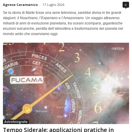
Agnese Caramanico
-
17 Luglio 2026
0
Se la storia di Marte fosse una serie televisiva, sarebbe divisa in tre grandi
stagioni: il Noachiano, l’Esperiano e l’Amazoniano. Un viaggio attraverso
miliardi di anni di evoluzione planetaria, tra oceani scomparsi, gigantesche
eruzioni vulcaniche, perdita dell’atmosfera e trasformazione del pianeta nel
mondo arido che osserviamo oggi.
Astrofotografia
Tempo Siderale: applicazioni pratiche in