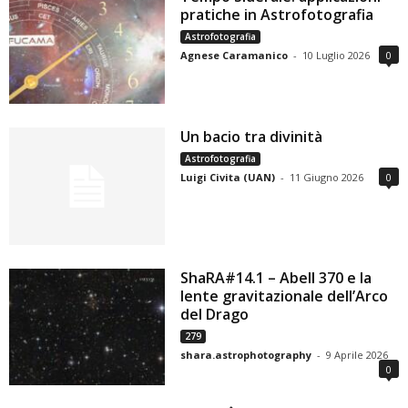
pratiche in Astrofotografia
Astrofotografia
Agnese Caramanico
-
10 Luglio 2026
0
Un bacio tra divinità
Astrofotografia
Luigi Civita (UAN)
-
11 Giugno 2026
0
ShaRA#14.1 – Abell 370 e la
lente gravitazionale dell’Arco
del Drago
279
shara.astrophotography
-
9 Aprile 2026
0