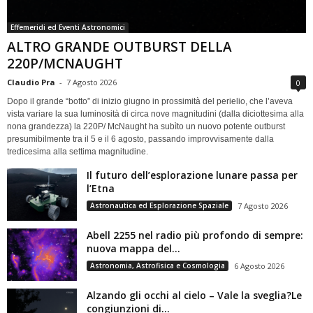
Effemeridi ed Eventi Astronomici
ALTRO GRANDE OUTBURST DELLA
220P/MCNAUGHT
Claudio Pra
-
7 Agosto 2026
0
Dopo il grande “botto” di inizio giugno in prossimità del perielio, che l’aveva
vista variare la sua luminosità di circa nove magnitudini (dalla diciottesima alla
nona grandezza) la 220P/ McNaught ha subìto un nuovo potente outburst
presumibilmente tra il 5 e il 6 agosto, passando improvvisamente dalla
tredicesima alla settima magnitudine.
Il futuro dell’esplorazione lunare passa per
l’Etna
Astronautica ed Esplorazione Spaziale
7 Agosto 2026
Abell 2255 nel radio più profondo di sempre:
nuova mappa del...
Astronomia, Astrofisica e Cosmologia
6 Agosto 2026
Alzando gli occhi al cielo – Vale la sveglia?Le
congiunzioni di...