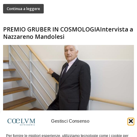
Continua a leggere
PREMIO GRUBER IN COSMOLOGIAIntervista a
Nazzareno Mandolesi
280
Gestisci Consenso
Frida Paolella
-
16 Giugno 2026
0
Intervista al professor Nazzareno Mandolesi, tra i protagonisti della cosmologia
Per fornire le migliori esperienze, utilizziamo tecnologie come i cookie per
spaziale europea e della missione Planck. Il dialogo ripercorre i principali