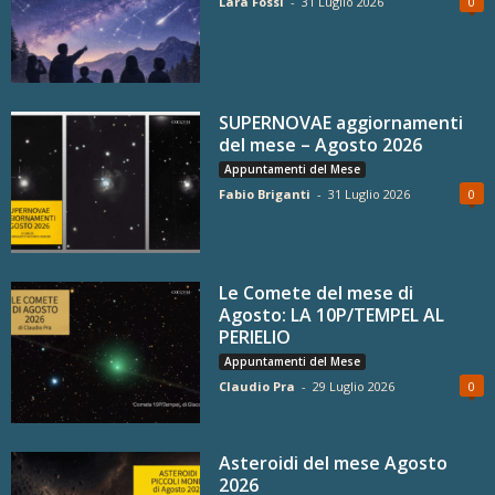
Lara Fossi
-
31 Luglio 2026
0
SUPERNOVAE aggiornamenti
del mese – Agosto 2026
Appuntamenti del Mese
Fabio Briganti
-
31 Luglio 2026
0
Le Comete del mese di
Agosto: LA 10P/TEMPEL AL
PERIELIO
Appuntamenti del Mese
Claudio Pra
-
29 Luglio 2026
0
Asteroidi del mese Agosto
2026