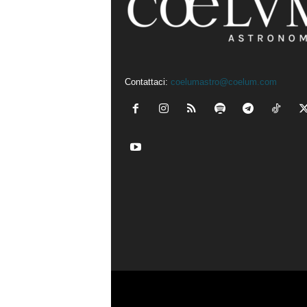
Contattaci:
coelumastro@coelum.com