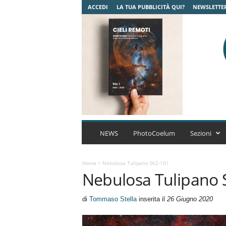
ACCEDI
LA TUA PUBBLICITÀ QUI?
NEWSLETTE
C
o
NEWS
PhotoCoelum
Sezioni
e
l
u
Home
>
Nebulosa Tulipano Sh2-101
Nebulosa Tulipano 
m
A
s
di
Tommaso Stella
inserita il
26 Giugno 2020
t
r
o