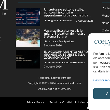
Photo
Un autunno sotto le stelle:
concorsi, incontri e
appuntamenti patrocinati da...
Mostr
Il Blog della Redazione
9 Agosto 2026
News 
Vacanze Extraterrestri: le
Cielo
migliori location del nostro
Sistema Solare
Astro
Didattica e Divulgazione
Artico
8 Agosto 2026
IN AGGIORNAMENTO: ALTRO
Il Bl
Per fornire 
GRANDE OUTBURST DELLA
220P/MCNAUGHT
e/o accedere
Effemeridi ed Eventi Astronomici
permetterà d
7 Agosto 2026
sito. Non ac
caratteristic
Pubblicità:
ads@coelum.com
Gestisci serv
Copyright © 1997 - 2024 vietata la riproduzione.
CF/P.IVA/VAT.C IT.01988340434
Ac
Privacy Policy
Termini e Condizioni di Vendita
Diritto di r
Regolamento Comm