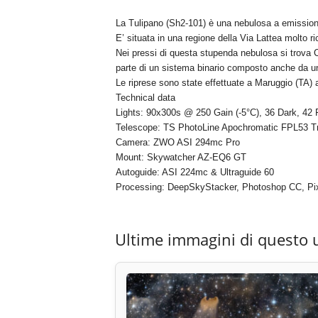
La Tulipano (Sh2-101) è una nebulosa a emissione 
E’ situata in una regione della Via Lattea molto r
Nei pressi di questa stupenda nebulosa si trova 
parte di un sistema binario composto anche da u
Le riprese sono state effettuate a Maruggio (TA) 
Technical data
Lights: 90x300s @ 250 Gain (-5°C), 36 Dark, 42 F
Telescope: TS PhotoLine Apochromatic FPL53 Tri
Camera: ZWO ASI 294mc Pro
Mount: Skywatcher AZ-EQ6 GT
Autoguide: ASI 224mc & Ultraguide 60
Processing: DeepSkyStacker, Photoshop CC, Pix
Ultime immagini di questo 