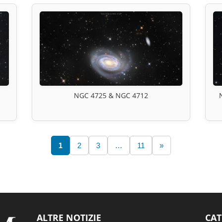
NGC 4725 & NGC 4712
1
2
3
…
11
»
ALTRE NOTIZIE
CAT