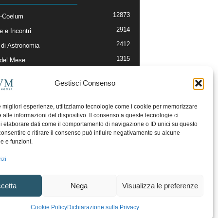
12873
-Coelum
2914
e e Incontri
2412
di Astronomia
1315
 del Mese
365
nomia, Astrofisica e Cosmologia
Gestisci Consenso
268
li e Risorse On-Line
193
og della Redazione
le migliori esperienze, utilizziamo tecnologie come i cookie per memorizzare
 alle informazioni del dispositivo. Il consenso a queste tecnologie ci
i elaborare dati come il comportamento di navigazione o ID unici su questo
consentire o ritirare il consenso può influire negativamente su alcune
he e funzioni.
izi
cetta
Nega
Visualizza le preferenze
ecesso
Regolamento uso sezione PhotoCoelum
Cookie Policy
Dichiarazione sulla Privacy
unity e Aree di Discussione
Cookie Policy (UE)