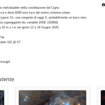
individuabile nella costellazione del Cigno.
icca e dista 6000 anni luce dal nostro sistema solare.
Cygnus X1, una sorgente di raggi X, probabilmente un buco nero,
na supergigante blu variabile (HDE 226868).
a 10 m.s.l.m nei giorni 12 e 18 Giugno 2020.
lat
plet 102 @ f/7
Insight
utente