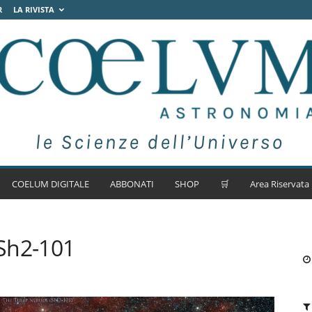
R
LA RIVISTA
COELUM DIGITALE
ABBONATI
SHOP
🛒
Area Riservata
Sh2-101