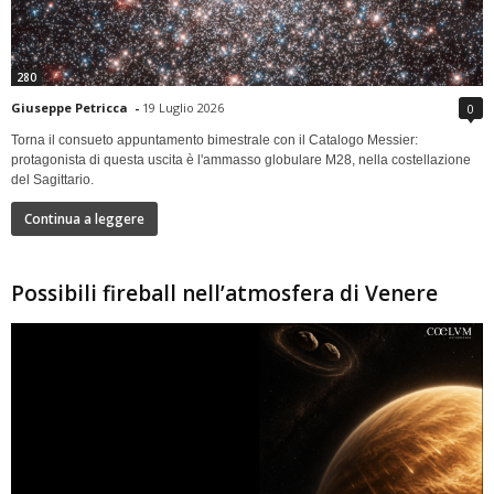
280
Giuseppe Petricca
-
19 Luglio 2026
0
Torna il consueto appuntamento bimestrale con il Catalogo Messier:
protagonista di questa uscita è l'ammasso globulare M28, nella costellazione
del Sagittario.
Continua a leggere
Possibili fireball nell’atmosfera di Venere