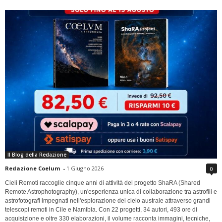
Il Blog della Redazione
Redazione Coelum
-
1 Giugno 2026
0
Cieli Remoti raccoglie cinque anni di attività del progetto ShaRA (Shared
Remote Astrophotography), un'esperienza unica di collaborazione tra astrofili e
astrofotografi impegnati nell'esplorazione del cielo australe attraverso grandi
telescopi remoti in Cile e Namibia. Con 22 progetti, 34 autori, 493 ore di
acquisizione e oltre 330 elaborazioni, il volume racconta immagini, tecniche,