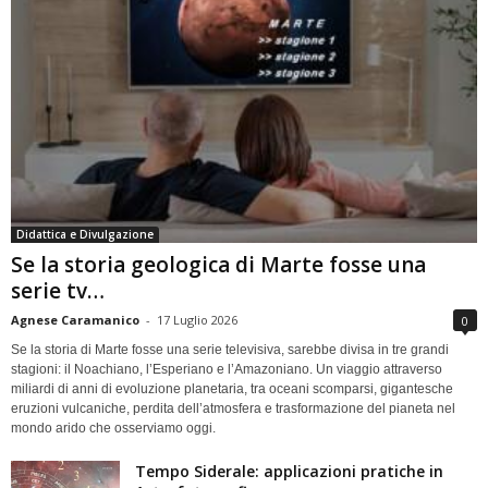
Didattica e Divulgazione
Se la storia geologica di Marte fosse una
serie tv…
Agnese Caramanico
-
17 Luglio 2026
0
Se la storia di Marte fosse una serie televisiva, sarebbe divisa in tre grandi
stagioni: il Noachiano, l’Esperiano e l’Amazoniano. Un viaggio attraverso
miliardi di anni di evoluzione planetaria, tra oceani scomparsi, gigantesche
eruzioni vulcaniche, perdita dell’atmosfera e trasformazione del pianeta nel
mondo arido che osserviamo oggi.
Tempo Siderale: applicazioni pratiche in