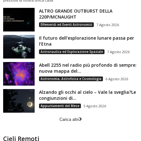
preziosa la nostra unica casa
ALTRO GRANDE OUTBURST DELLA
220P/MCNAUGHT
Effemeridi ed Eventi Astronomici
7 Agosto 2026
Il futuro dell’esplorazione lunare passa per
l’Etna
Astronautica ed Esplorazione Spaziale
7 Agosto 2026
Abell 2255 nel radio più profondo di sempre:
nuova mappa del...
Astronomia, Astrofisica e Cosmologia
6 Agosto 2026
Alzando gli occhi al cielo – Vale la sveglia?Le
congiunzioni di...
Appuntamenti del Mese
5 Agosto 2026
Carica altri
Cieli Remoti