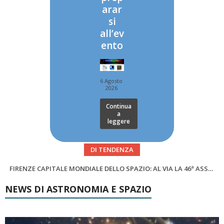
arar
si
all’ev
ento
6 Agosto
2026
Continua
a
leggere
DI TENDENZA
SUPERNOVAE aggiornamenti del mese – Agosto 2026
Cielo del Mese di Agosto 2026
NEWS DI ASTRONOMIA E SPAZIO