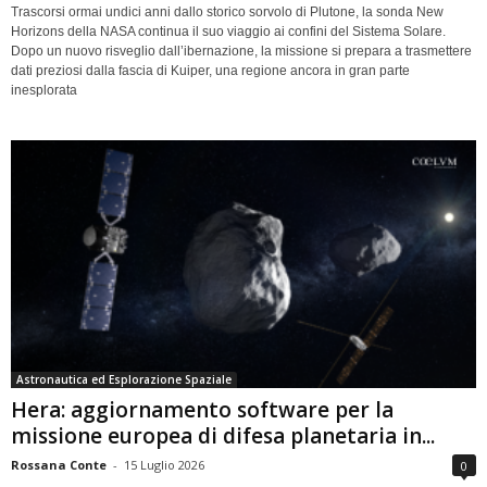
Trascorsi ormai undici anni dallo storico sorvolo di Plutone, la sonda New
Horizons della NASA continua il suo viaggio ai confini del Sistema Solare.
Dopo un nuovo risveglio dall’ibernazione, la missione si prepara a trasmettere
dati preziosi dalla fascia di Kuiper, una regione ancora in gran parte
inesplorata
Astronautica ed Esplorazione Spaziale
Hera: aggiornamento software per la
missione europea di difesa planetaria in...
Rossana Conte
-
15 Luglio 2026
0