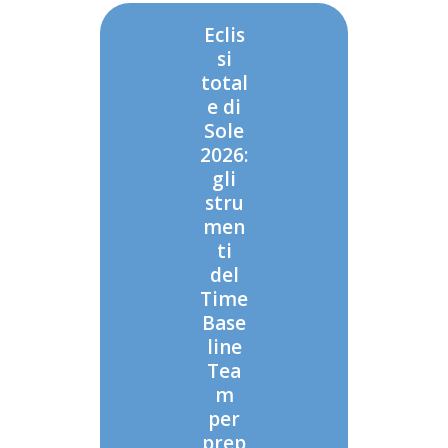
Eclis
si
total
e di
Sole
2026:
gli
stru
men
ti
del
Time
Base
line
Tea
m
per
prep