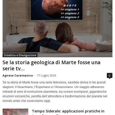
Didattica e Divulgazione
Se la storia geologica di Marte fosse una
serie tv…
Agnese Caramanico
-
17 Luglio 2026
0
Se la storia di Marte fosse una serie televisiva, sarebbe divisa in tre grandi
stagioni: il Noachiano, l’Esperiano e l’Amazoniano. Un viaggio attraverso
miliardi di anni di evoluzione planetaria, tra oceani scomparsi, gigantesche
eruzioni vulcaniche, perdita dell’atmosfera e trasformazione del pianeta nel
mondo arido che osserviamo oggi.
Tempo Siderale: applicazioni pratiche in