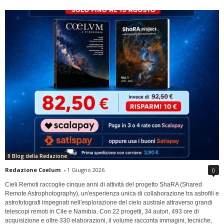
Il Blog della Redazione
Redazione Coelum
-
1 Giugno 2026
0
Cieli Remoti raccoglie cinque anni di attività del progetto ShaRA (Shared
Remote Astrophotography), un'esperienza unica di collaborazione tra astrofili e
astrofotografi impegnati nell'esplorazione del cielo australe attraverso grandi
telescopi remoti in Cile e Namibia. Con 22 progetti, 34 autori, 493 ore di
acquisizione e oltre 330 elaborazioni, il volume racconta immagini, tecniche,