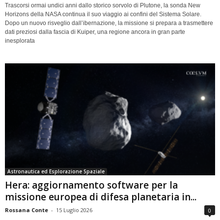
Trascorsi ormai undici anni dallo storico sorvolo di Plutone, la sonda New
Horizons della NASA continua il suo viaggio ai confini del Sistema Solare.
Dopo un nuovo risveglio dall’ibernazione, la missione si prepara a trasmettere
dati preziosi dalla fascia di Kuiper, una regione ancora in gran parte
inesplorata
Astronautica ed Esplorazione Spaziale
Hera: aggiornamento software per la
missione europea di difesa planetaria in...
Rossana Conte
-
15 Luglio 2026
0