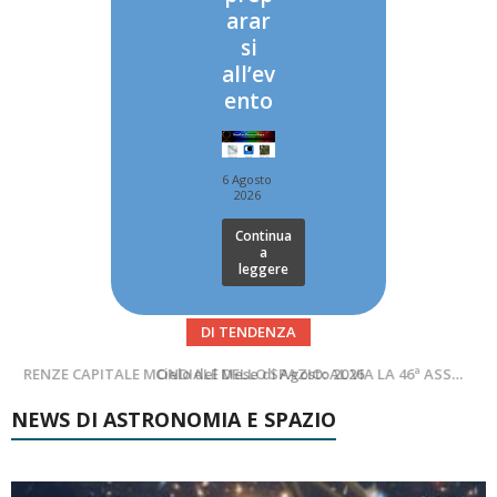
arar
si
all’ev
ento
6 Agosto
2026
Continua
a
leggere
DI TENDENZA
SUPERNOVAE aggiornamenti del mese – Agosto 2026
Cielo del Mese di Agosto 2026
NEWS DI ASTRONOMIA E SPAZIO