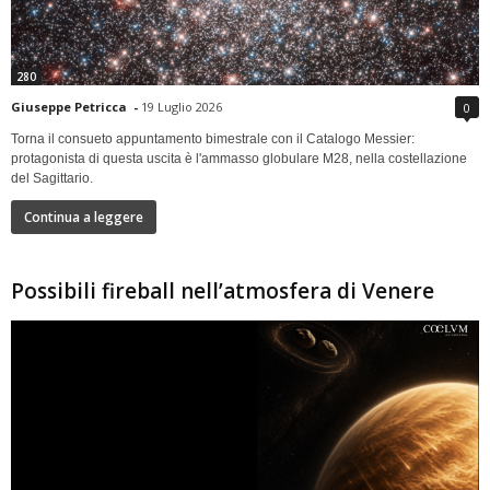
280
Giuseppe Petricca
-
19 Luglio 2026
0
Torna il consueto appuntamento bimestrale con il Catalogo Messier:
protagonista di questa uscita è l'ammasso globulare M28, nella costellazione
del Sagittario.
Continua a leggere
Possibili fireball nell’atmosfera di Venere