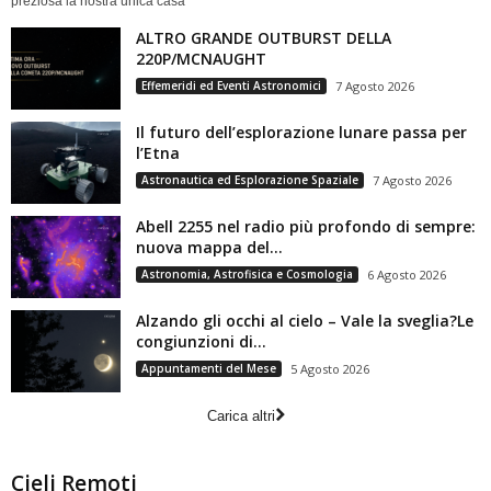
preziosa la nostra unica casa
ALTRO GRANDE OUTBURST DELLA
220P/MCNAUGHT
Effemeridi ed Eventi Astronomici
7 Agosto 2026
Il futuro dell’esplorazione lunare passa per
l’Etna
Astronautica ed Esplorazione Spaziale
7 Agosto 2026
Abell 2255 nel radio più profondo di sempre:
nuova mappa del...
Astronomia, Astrofisica e Cosmologia
6 Agosto 2026
Alzando gli occhi al cielo – Vale la sveglia?Le
congiunzioni di...
Appuntamenti del Mese
5 Agosto 2026
Carica altri
Cieli Remoti