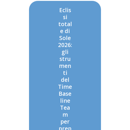
Eclis
si
total
e di
Sole
2026:
gli
stru
men
ti
del
Time
Base
line
Tea
m
per
prep