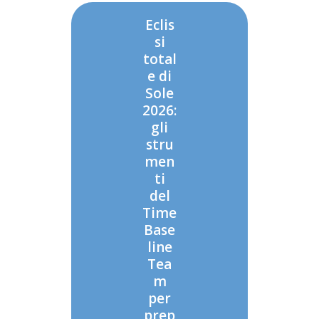
Eclis
si
total
e di
Sole
2026:
gli
stru
men
ti
del
Time
Base
line
Tea
m
per
prep