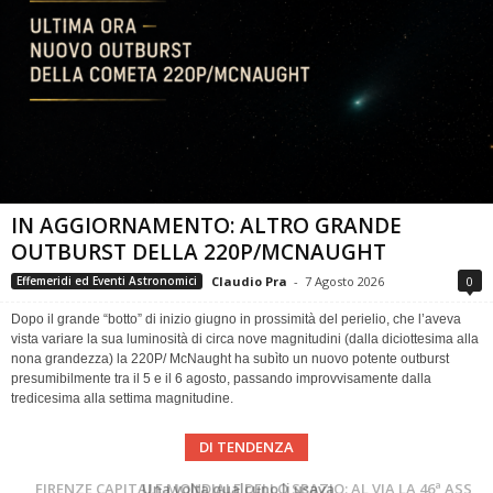
IN AGGIORNAMENTO: ALTRO GRANDE
OUTBURST DELLA 220P/MCNAUGHT
Claudio Pra
-
7 Agosto 2026
0
Effemeridi ed Eventi Astronomici
Dopo il grande “botto” di inizio giugno in prossimità del perielio, che l’aveva
vista variare la sua luminosità di circa nove magnitudini (dalla diciottesima alla
nona grandezza) la 220P/ McNaught ha subìto un nuovo potente outburst
presumibilmente tra il 5 e il 6 agosto, passando improvvisamente dalla
tredicesima alla settima magnitudine.
DI TENDENZA
Cielo del Mese di Agosto 2026
FIRENZE CAPITALE MONDIALE DELLO SPAZIO: AL VIA LA 46ª ASSEMBLEA SCIENTIFICA DEL COSPAR