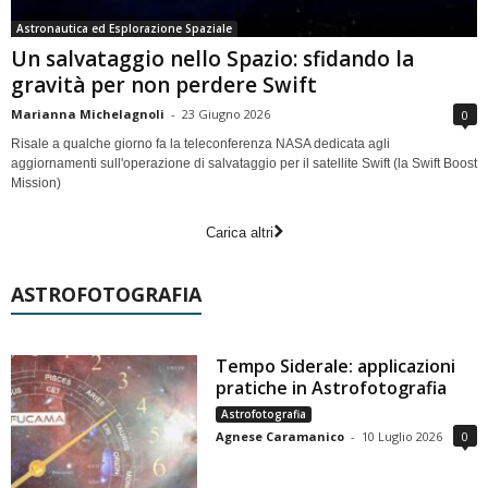
Astronautica ed Esplorazione Spaziale
Un salvataggio nello Spazio: sfidando la
gravità per non perdere Swift
Marianna Michelagnoli
-
23 Giugno 2026
0
Risale a qualche giorno fa la teleconferenza NASA dedicata agli
aggiornamenti sull'operazione di salvataggio per il satellite Swift (la Swift Boost
Mission)
Carica altri
ASTROFOTOGRAFIA
Tempo Siderale: applicazioni
pratiche in Astrofotografia
Astrofotografia
Agnese Caramanico
-
10 Luglio 2026
0