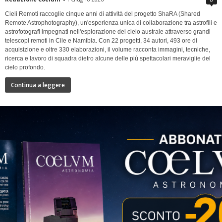
Cieli Remoti raccoglie cinque anni di attività del progetto ShaRA (Shared
Remote Astrophotography), un'esperienza unica di collaborazione tra astrofili e
astrofotografi impegnati nell'esplorazione del cielo australe attraverso grandi
telescopi remoti in Cile e Namibia. Con 22 progetti, 34 autori, 493 ore di
acquisizione e oltre 330 elaborazioni, il volume racconta immagini, tecniche,
ricerca e lavoro di squadra dietro alcune delle più spettacolari meraviglie del
cielo profondo.
Continua a leggere