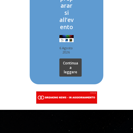
arar
si
all’ev
ento
6 Agosto
2026
Continua
a
leggere