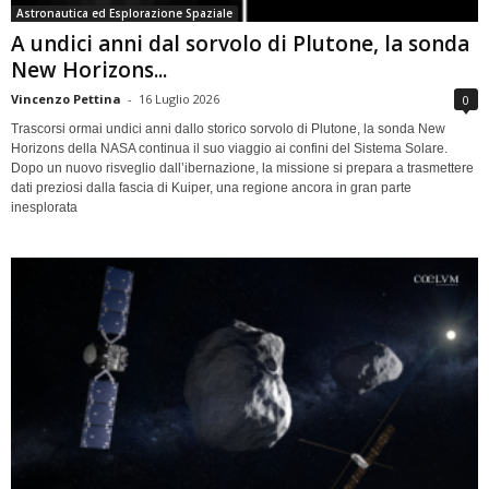
Astronautica ed Esplorazione Spaziale
A undici anni dal sorvolo di Plutone, la sonda
New Horizons...
Vincenzo Pettina
-
16 Luglio 2026
0
Trascorsi ormai undici anni dallo storico sorvolo di Plutone, la sonda New
Horizons della NASA continua il suo viaggio ai confini del Sistema Solare.
Dopo un nuovo risveglio dall’ibernazione, la missione si prepara a trasmettere
dati preziosi dalla fascia di Kuiper, una regione ancora in gran parte
inesplorata