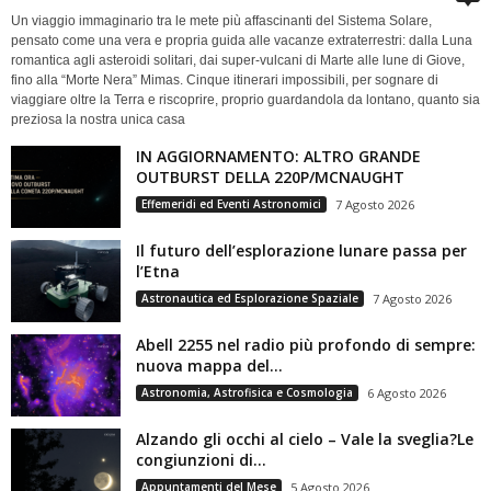
Un viaggio immaginario tra le mete più affascinanti del Sistema Solare,
pensato come una vera e propria guida alle vacanze extraterrestri: dalla Luna
romantica agli asteroidi solitari, dai super-vulcani di Marte alle lune di Giove,
fino alla “Morte Nera” Mimas. Cinque itinerari impossibili, per sognare di
viaggiare oltre la Terra e riscoprire, proprio guardandola da lontano, quanto sia
preziosa la nostra unica casa
IN AGGIORNAMENTO: ALTRO GRANDE
OUTBURST DELLA 220P/MCNAUGHT
Effemeridi ed Eventi Astronomici
7 Agosto 2026
Il futuro dell’esplorazione lunare passa per
l’Etna
Astronautica ed Esplorazione Spaziale
7 Agosto 2026
Abell 2255 nel radio più profondo di sempre:
nuova mappa del...
Astronomia, Astrofisica e Cosmologia
6 Agosto 2026
Alzando gli occhi al cielo – Vale la sveglia?Le
congiunzioni di...
Appuntamenti del Mese
5 Agosto 2026