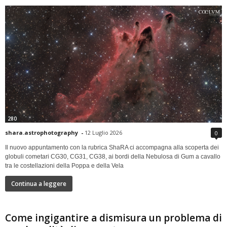
280
shara.astrophotography
-
12 Luglio 2026
0
Il nuovo appuntamento con la rubrica ShaRA ci accompagna alla scoperta dei
globuli cometari CG30, CG31, CG38, ai bordi della Nebulosa di Gum a cavallo
tra le costellazioni della Poppa e della Vela
Continua a leggere
Come ingigantire a dismisura un problema di