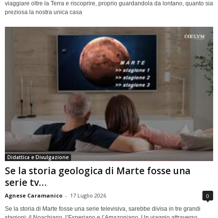
viaggiare oltre la Terra e riscoprire, proprio guardandola da lontano, quanto sia
preziosa la nostra unica casa
Didattica e Divulgazione
Se la storia geologica di Marte fosse una
serie tv…
Agnese Caramanico
-
17 Luglio 2026
0
Se la storia di Marte fosse una serie televisiva, sarebbe divisa in tre grandi
stagioni: il Noachiano, l’Esperiano e l’Amazoniano. Un viaggio attraverso