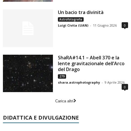
Un bacio tra divinità
Astrofotografia
Luigi Civita (UAN)
-
11 Giugno 2026
0
ShaRA#14.1 – Abell 370 e la
lente gravitazionale dell’Arco
del Drago
279
shara.astrophotography
-
9 Aprile 2026
0
Carica altri
DIDATTICA E DIVULGAZIONE