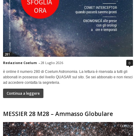
281
Redazione Coelum
-
28 Luglio 2026
0
è online il numero 280 di Coelum Astronomia. La lettura è riservata a tutti gli
abbonati in possesso del livello QUASAR sul sito. Se sei abbonato e non riesci
ad accedere contatta la segreteria.
Continua a leggere
MESSIER 28 M28 – Ammasso Globulare