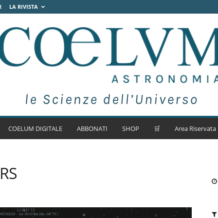
R
LA RIVISTA
COELUM DIGITALE
ABBONATI
SHOP
🛒
Area Riservata
RRS