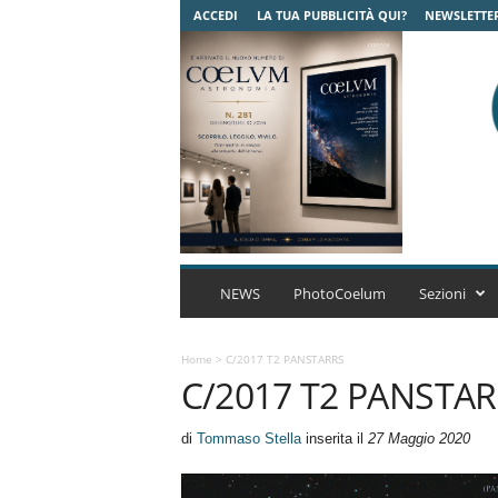
ACCEDI
LA TUA PUBBLICITÀ QUI?
NEWSLETTE
C
o
NEWS
PhotoCoelum
Sezioni
e
l
u
Home
>
C/2017 T2 PANSTARRS
C/2017 T2 PANSTA
m
A
s
di
Tommaso Stella
inserita il
27 Maggio 2020
t
r
o