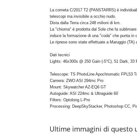
La cometa C/2017 T2 (PANSTARRS) è individuabile
telescopi ma invisibile a occhio nudo.
Dista dalla Terra circa 248 milioni di km.
La "chioma" è prodotta dal Sole che fa sublimare gl
induce la formazione di una "coda" che punta in di
Le riprese sono state effettuate a Maruggio (TA) 
Dati tecnici
Lights: 46x300s @ 250 Gain (-5°C), 51 Dark, 33 F
Telescope: TS PhotoLine Apochromatic FPL53 Tri
Camera: ZWO ASI 294mc Pro
Mount: Skywatcher AZ-EQ6 GT
Autoguide: ASI 224mc & Ultraguide 60
Filters: Optolong L-Pro
Processing: DeepSkyStacker, Photoshop CC, Pix
Ultime immagini di questo 