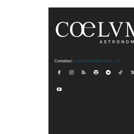
Contattaci:
coelumastro@coelum.com