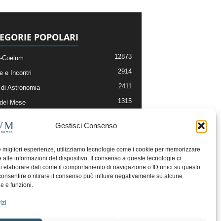
EGORIE POPOLARI
12873
-Coelum
2914
e e Incontri
2411
di Astronomia
1315
 del Mese
365
nomia, Astrofisica e Cosmologia
Gestisci Consenso
268
li e Risorse On-Line
192
og della Redazione
le migliori esperienze, utilizziamo tecnologie come i cookie per memorizzare
 alle informazioni del dispositivo. Il consenso a queste tecnologie ci
i elaborare dati come il comportamento di navigazione o ID unici su questo
consentire o ritirare il consenso può influire negativamente su alcune
he e funzioni.
izi