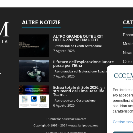
ALTRE NOTIZIE
CAT
Photo
ALTRO GRANDE OUTBURST
DELLA 220P/MCNAUGHT
Mostr
Effemeridi ed Eventi Astronomici
7 Agosto 2026
News 
Il futuro dell’esplorazione lunare
Cielo
passa per l’Etna
Astro
Astronautica ed Esplorazione Spaziale
7 Agosto 2026
Artico
Eclissi totale di Sole 2026: gli
Il Bl
Per fornire 
strumenti del Time Baseline
Team...
e/o accedere
Astrotecnica e Osservazione
permetterà d
6 Agosto 2026
sito. Non ac
caratteristic
Pubblicità:
ads@coelum.com
Gestisci serv
Copyright © 1997 - 2024 vietata la riproduzione.