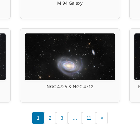
M 94 Galaxy
NGC 4725 & NGC 4712
1
2
3
…
11
»