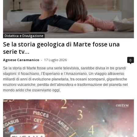
Didattica e Divulgazione
Se la storia geologica di Marte fosse una
serie tv…
Agnese Caramanico
-
17 Luglio 2026
0
Se la storia di Marte fosse una serie televisiva, sarebbe divisa in tre grandi
stagioni: il Noachiano, l’Esperiano e l’Amazoniano. Un viaggio attraverso
miliardi di anni di evoluzione planetaria, tra oceani scomparsi, gigantesche
eruzioni vulcaniche, perdita dell’atmosfera e trasformazione del pianeta nel
mondo arido che osserviamo oggi.