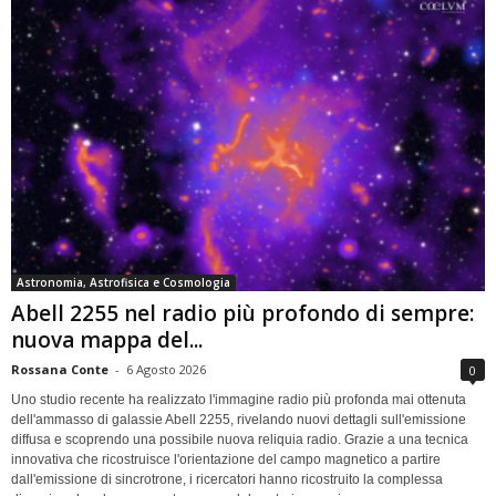
Astronomia, Astrofisica e Cosmologia
Abell 2255 nel radio più profondo di sempre:
nuova mappa del...
Rossana Conte
-
6 Agosto 2026
0
Uno studio recente ha realizzato l'immagine radio più profonda mai ottenuta
dell'ammasso di galassie Abell 2255, rivelando nuovi dettagli sull'emissione
diffusa e scoprendo una possibile nuova reliquia radio. Grazie a una tecnica
innovativa che ricostruisce l'orientazione del campo magnetico a partire
dall'emissione di sincrotrone, i ricercatori hanno ricostruito la complessa