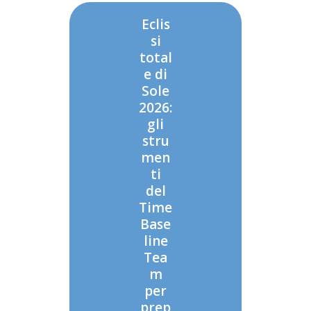
Eclis
si
total
e di
Sole
2026:
gli
stru
men
ti
del
Time
Base
line
Tea
m
per
prep