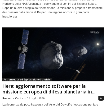
Horizons della NASA continua il suo viaggio ai confini del Sistema Solare.
Dopo un nuovo risveglio dall’ibernazione, la missione si prepara a trasmettere
dati preziosi dalla fascia di Kuiper, una regione ancora in gran parte
inesplorata
Astronautica ed Esplorazione Spaziale
Hera: aggiornamento software per la
missione europea di difesa planetaria in...
Rossana Conte
-
15 Luglio 2026
0
La ricorrenza da poco trascorsa dell’Asteroid Day offre l’occasione per fare il