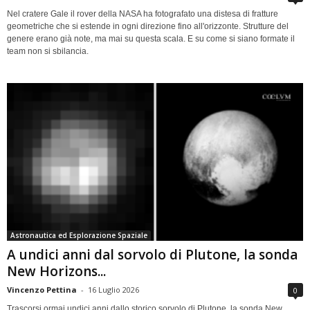
Nel cratere Gale il rover della NASA ha fotografato una distesa di fratture
geometriche che si estende in ogni direzione fino all'orizzonte. Strutture del
genere erano già note, ma mai su questa scala. E su come si siano formate il
team non si sbilancia.
Astronautica ed Esplorazione Spaziale
A undici anni dal sorvolo di Plutone, la sonda
New Horizons...
Vincenzo Pettina
-
16 Luglio 2026
0
Trascorsi ormai undici anni dallo storico sorvolo di Plutone, la sonda New