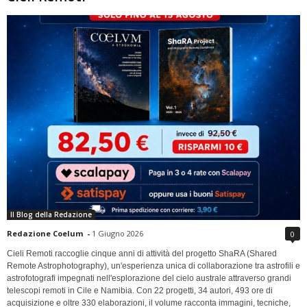
Il Blog della Redazione
Redazione Coelum
-
1 Giugno 2026
0
Cieli Remoti raccoglie cinque anni di attività del progetto ShaRA (Shared
Remote Astrophotography), un'esperienza unica di collaborazione tra astrofili e
astrofotografi impegnati nell'esplorazione del cielo australe attraverso grandi
telescopi remoti in Cile e Namibia. Con 22 progetti, 34 autori, 493 ore di
acquisizione e oltre 330 elaborazioni, il volume racconta immagini, tecniche,