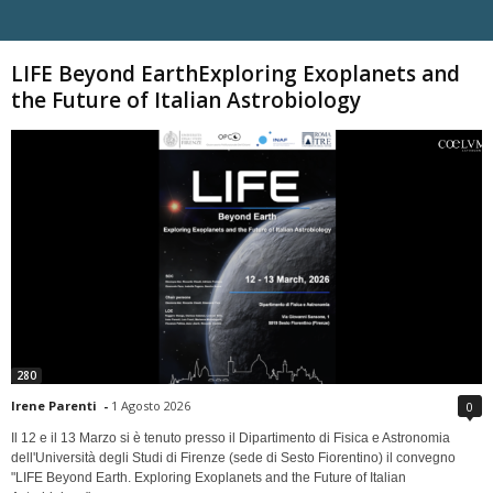
Carica altri
LIFE Beyond EarthExploring Exoplanets and
the Future of Italian Astrobiology
280
Irene Parenti
-
1 Agosto 2026
0
Il 12 e il 13 Marzo si è tenuto presso il Dipartimento di Fisica e Astronomia
dell'Università degli Studi di Firenze (sede di Sesto Fiorentino) il convegno
"LIFE Beyond Earth. Exploring Exoplanets and the Future of Italian