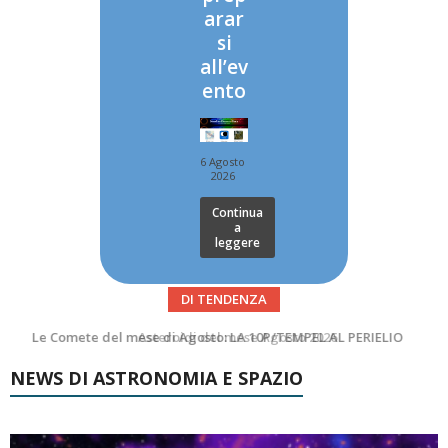
arar
si
all’ev
ento
6 Agosto
2026
Continua
a
leggere
DI TENDENZA
Asteroidi del mese Agosto 2026
Transiti di ISS International Space Station e Tiangong – Agosto 2026
NEWS DI ASTRONOMIA E SPAZIO