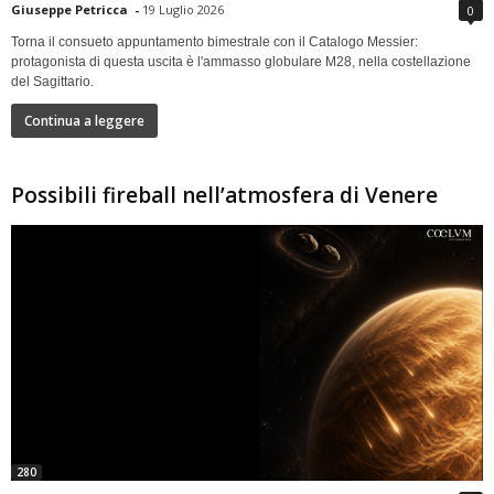
Giuseppe Petricca
-
19 Luglio 2026
0
Torna il consueto appuntamento bimestrale con il Catalogo Messier:
protagonista di questa uscita è l'ammasso globulare M28, nella costellazione
del Sagittario.
Continua a leggere
Possibili fireball nell’atmosfera di Venere
280