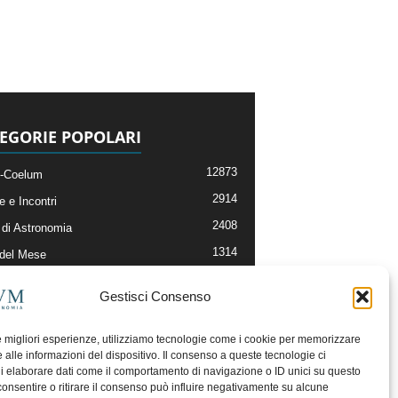
EGORIE POPOLARI
12873
-Coelum
2914
e e Incontri
2408
di Astronomia
1314
 del Mese
364
nomia, Astrofisica e Cosmologia
Gestisci Consenso
268
li e Risorse On-Line
192
og della Redazione
le migliori esperienze, utilizziamo tecnologie come i cookie per memorizzare
 alle informazioni del dispositivo. Il consenso a queste tecnologie ci
i elaborare dati come il comportamento di navigazione o ID unici su questo
consentire o ritirare il consenso può influire negativamente su alcune