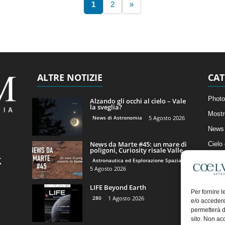
1
2
»
ALTRE NOTIZIE
CAT
Photo
Alzando gli occhi al cielo – Vale
la sveglia?
Mostr
News di Astronomia
5 Agosto 2026
News 
News da Marte #45: un mare di
Cielo
poligoni, Curiosity risale Valle...
Astro
Astronautica ed Esplorazione Spaziale
5 Agosto 2026
Artico
LIFE Beyond Earth
Il Bl
Per fornire 
280
1 Agosto 2026
e/o accedere
permetterà d
sito. Non ac