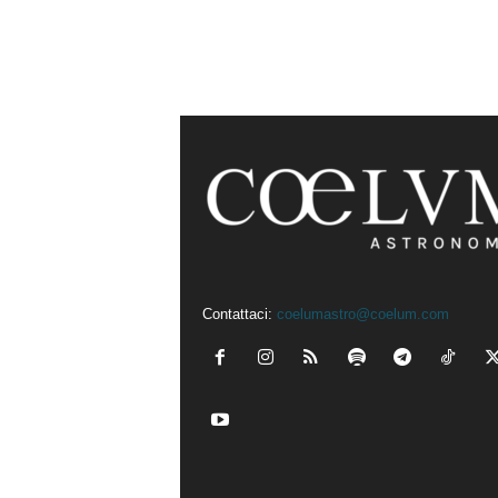
Contattaci:
coelumastro@coelum.com