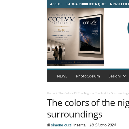
ACCEDI
LA TUA PUBBLICITÀ QUI?
NEWSLETTE
C
o
NEWS
PhotoCoelum
Sezioni
e
l
u
Home
>
The Colors Of The Night – Rho And Its Surroundings
The colors of the ni
m
A
surroundings
s
t
r
di
simone curzi
inserita il
18 Giugno 2024
o