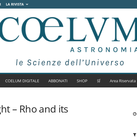
R
LA RIVISTA
COELUM DIGITALE
ABBONATI
SHOP
🛒
Area Riservata
ght – Rho and its