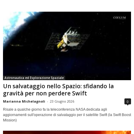
Astronautica ed Esplorazione Spaziale
Un salvataggio nello Spazio: sfidando la
gravità per non perdere Swift
Marianna Michelagnoli
-
23 Giugno 2026
0
Risale a qualche giorno fa la teleconferenza NASA dedicata agli
aggiornamenti sull'operazione di salvataggio per il satellite Swift (la Swift Boost
Mission)