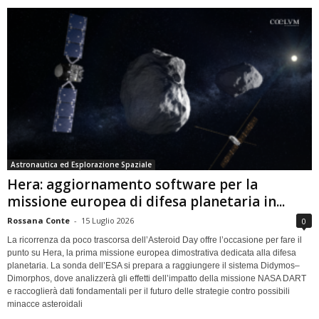
Astronautica ed Esplorazione Spaziale
Hera: aggiornamento software per la
missione europea di difesa planetaria in...
Rossana Conte
-
15 Luglio 2026
0
La ricorrenza da poco trascorsa dell’Asteroid Day offre l’occasione per fare il
punto su Hera, la prima missione europea dimostrativa dedicata alla difesa
planetaria. La sonda dell’ESA si prepara a raggiungere il sistema Didymos–
Dimorphos, dove analizzerà gli effetti dell’impatto della missione NASA DART
e raccoglierà dati fondamentali per il futuro delle strategie contro possibili
minacce asteroidali