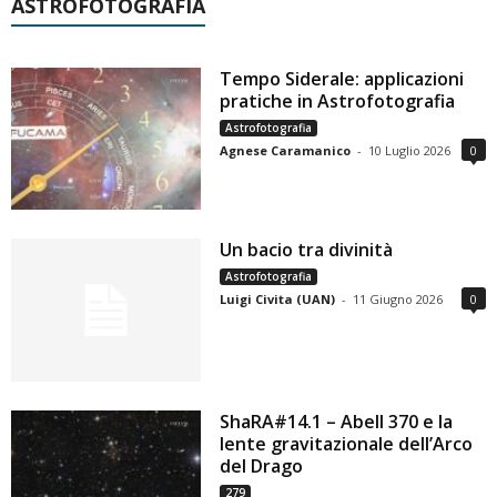
ASTROFOTOGRAFIA
Tempo Siderale: applicazioni
pratiche in Astrofotografia
Astrofotografia
Agnese Caramanico
-
10 Luglio 2026
0
Un bacio tra divinità
Astrofotografia
Luigi Civita (UAN)
-
11 Giugno 2026
0
ShaRA#14.1 – Abell 370 e la
lente gravitazionale dell’Arco
del Drago
279