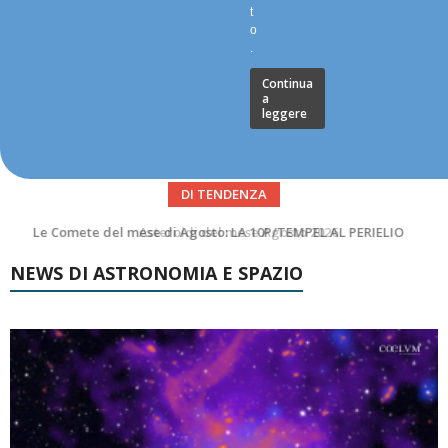
t
o
.
Continua
a
leggere
DI TENDENZA
Asteroidi del mese Agosto 2026
NEWS DI ASTRONOMIA E SPAZIO