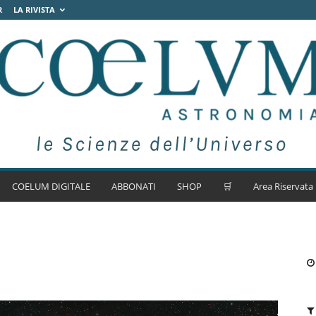
R
LA RIVISTA
COELUM DIGITALE
ABBONATI
SHOP
🛒
Area Riservata