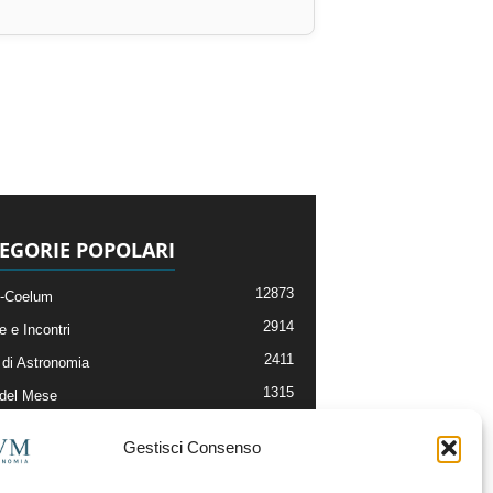
EGORIE POPOLARI
12873
-Coelum
2914
e e Incontri
2411
di Astronomia
1315
 del Mese
365
nomia, Astrofisica e Cosmologia
Gestisci Consenso
268
li e Risorse On-Line
192