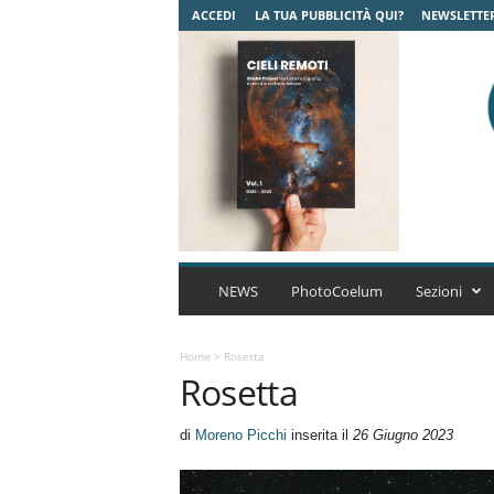
ACCEDI
LA TUA PUBBLICITÀ QUI?
NEWSLETTE
C
o
NEWS
PhotoCoelum
Sezioni
e
l
u
Home
>
Rosetta
Rosetta
m
A
s
di
Moreno Picchi
inserita il
26 Giugno 2023
t
r
o