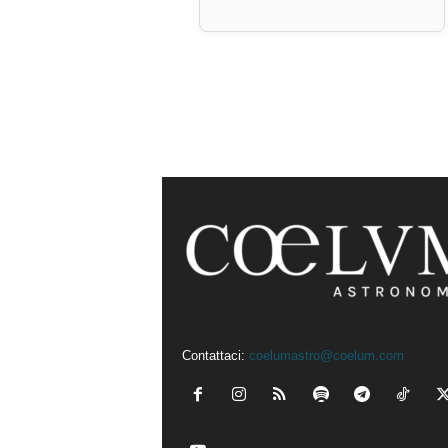
Contattaci:
coelumastro@coelum.com