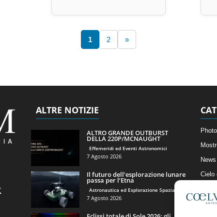
1
2
»
ALTRE NOTIZIE
CAT
Photo
ALTRO GRANDE OUTBURST
DELLA 220P/MCNAUGHT
Mostr
Effemeridi ed Eventi Astronomici
7 Agosto 2026
News 
Il futuro dell’esplorazione lunare
Cielo
passa per l’Etna
Astro
Astronautica ed Esplorazione Spaziale
7 Agosto 2026
Artico
Eclissi totale di Sole 2026: gli