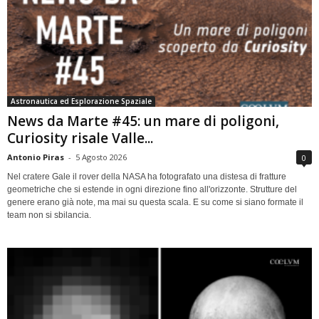
Astronautica ed Esplorazione Spaziale
News da Marte #45: un mare di poligoni,
Curiosity risale Valle...
Antonio Piras
-
5 Agosto 2026
0
Nel cratere Gale il rover della NASA ha fotografato una distesa di fratture
geometriche che si estende in ogni direzione fino all'orizzonte. Strutture del
genere erano già note, ma mai su questa scala. E su come si siano formate il
team non si sbilancia.