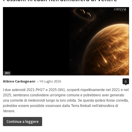
280
Albino Carbognani
-
14 Luglio 2026
0
I due asteroidi 2021 PH27 e 2025 GN1, scoperti rispettivamente nel 2021 e nel
2025, sembrano condividere un'origine comune e potrebbero aver generato
una corrente di meteoroidi lungo la loro orbita. Se questa ipotesi fosse corretta,
potrebbe essere possibile osservare dalla Terra fireball nell'atmosfera di
Venere.
Continua a leggere