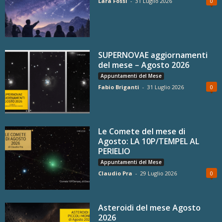
Lara Fossi
-
31 Luglio 2026
0
SUPERNOVAE aggiornamenti
del mese – Agosto 2026
Appuntamenti del Mese
Fabio Briganti
-
31 Luglio 2026
0
Le Comete del mese di
Agosto: LA 10P/TEMPEL AL
PERIELIO
Appuntamenti del Mese
Claudio Pra
-
29 Luglio 2026
0
Asteroidi del mese Agosto
2026