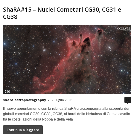
ShaRA#15 – Nuclei Cometari CG30, CG31 e
CG38
280
shara.astrophotography
-
12 Luglio 2026
0
Il nuovo appuntamento con la rubrica ShaRA ci accompagna alla scoperta dei
globuli cometari CG30, CG31, CG38, ai bordi della Nebulosa di Gum a cavallo
tra le costellazioni della Poppa e della Vela
Continua a leggere