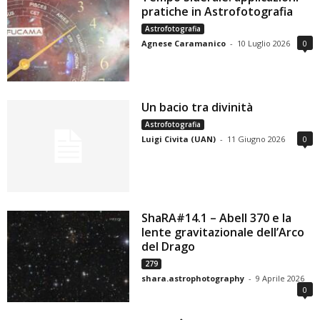
pratiche in Astrofotografia
Astrofotografia
Agnese Caramanico
-
10 Luglio 2026
0
Un bacio tra divinità
Astrofotografia
Luigi Civita (UAN)
-
11 Giugno 2026
0
ShaRA#14.1 – Abell 370 e la
lente gravitazionale dell’Arco
del Drago
279
shara.astrophotography
-
9 Aprile 2026
0