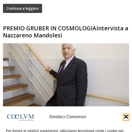
Continua a leggere
PREMIO GRUBER IN COSMOLOGIAIntervista a
Nazzareno Mandolesi
280
Gestisci Consenso
Frida Paolella
-
16 Giugno 2026
0
Intervista al professor Nazzareno Mandolesi, tra i protagonisti della cosmologia
Per fornire le migliori esperienze, utilizziamo tecnologie come i cookie per
spaziale europea e della missione Planck. Il dialogo ripercorre i principali