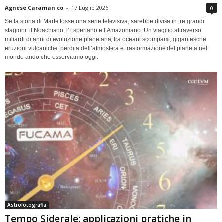
Agnese Caramanico
-
17 Luglio 2026
0
Se la storia di Marte fosse una serie televisiva, sarebbe divisa in tre grandi
stagioni: il Noachiano, l’Esperiano e l’Amazoniano. Un viaggio attraverso
miliardi di anni di evoluzione planetaria, tra oceani scomparsi, gigantesche
eruzioni vulcaniche, perdita dell’atmosfera e trasformazione del pianeta nel
mondo arido che osserviamo oggi.
Astrofotografia
Tempo Siderale: applicazioni pratiche in