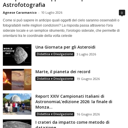
Astrofotografia
Agnese Caramanico
-
10 Luglio 2026
0
Come si può sapere in anticipo quali oggetti del cielo saranno osservabili o
fotografabili nelle migliori condizioni? La risposta passa attraverso l'ora
siderale locale e un semplice strumento, l'orologio siderale, che permette di
orientarsi tra le coordinate della volta celeste
Una Giornata per gli Asteroidi
Didattica e Divulgazione
3 Luglio 2026
Marte, il pianeta dei record
Didattica e Divulgazione
19 Giugno 2026
Report XXIV Campionati Italiani di
AstronomiaL'edizione 2026: la finale di
Monza...
Didattica e Divulgazione
16 Giugno 2026
I crateri da impatto come metodo di
datazione