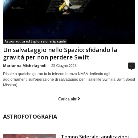
Astronautica ed Esplorazione Spaziale
Un salvataggio nello Spazio: sfidando la
gravità per non perdere Swift
Marianna Michelagnoli
-
23 Giugno 2026
0
Risale a qualche giorno fa la teleconferenza NASA dedicata agli
aggiornamenti sull'operazione di salvataggio per il satellite Swift (la Swift Boost
Mission)
Carica altri
ASTROFOTOGRAFIA
Tempo Siderale: applicazioni