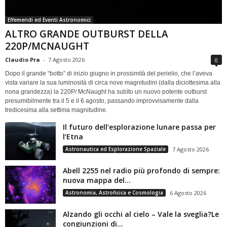
Effemeridi ed Eventi Astronomici
ALTRO GRANDE OUTBURST DELLA
220P/MCNAUGHT
Claudio Pra
-
7 Agosto 2026
0
Dopo il grande “botto” di inizio giugno in prossimità del perielio, che l’aveva
vista variare la sua luminosità di circa nove magnitudini (dalla diciottesima alla
nona grandezza) la 220P/ McNaught ha subìto un nuovo potente outburst
presumibilmente tra il 5 e il 6 agosto, passando improvvisamente dalla
tredicesima alla settima magnitudine.
Il futuro dell’esplorazione lunare passa per
l’Etna
Astronautica ed Esplorazione Spaziale
7 Agosto 2026
Abell 2255 nel radio più profondo di sempre:
nuova mappa del...
Astronomia, Astrofisica e Cosmologia
6 Agosto 2026
Alzando gli occhi al cielo – Vale la sveglia?Le
congiunzioni di...