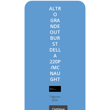
ALTR
O
GRA
NDE
OUT
BUR
ST
DELL
A
220P
/MC
NAU
GHT
7 Agosto
2026
Continua