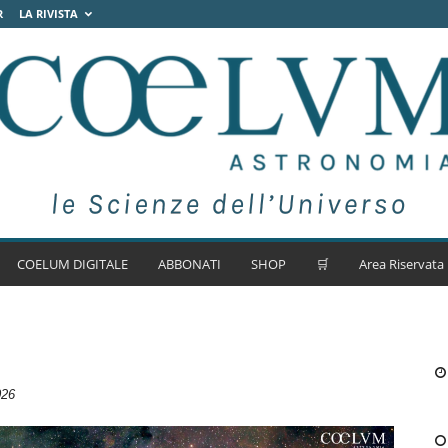
R
LA RIVISTA
COELUM DIGITALE
ABBONATI
SHOP
🛒
Area Riservata
026