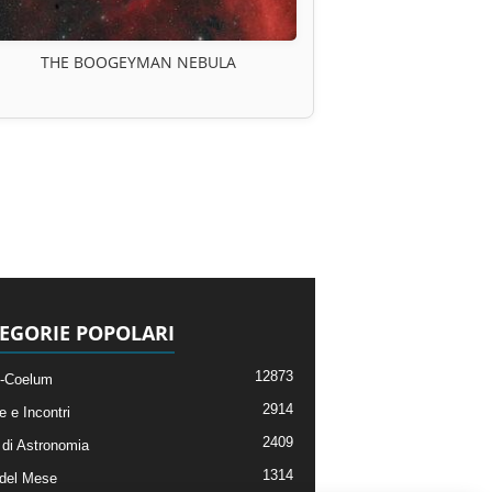
THE BOOGEYMAN NEBULA
EGORIE POPOLARI
12873
-Coelum
2914
e e Incontri
2409
di Astronomia
1314
 del Mese