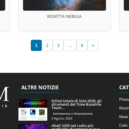
ROSETTA NEBULA
1
2
3
…
6
»
ALTRE NOTIZIE
CAT
Photo
Eclissi totale di Sole 2026: gli
strumenti del Time Baseline
Team...
Mostr
Astrotecnica e Osservazione
News 
6 Agosto 2026
Abell 2255 nel radio più
Cielo
profondo di sempre: nuova