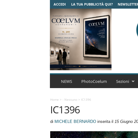
ACCEDI
LA TUA PUBBLICITÀ QUI?
NEWSLETTE
C
o
NEWS
PhotoCoelum
Sezioni
e
l
u
Home
>
- Nessuno
>
IC1396
IC1396
m
A
s
di
MICHELE BERNARDO
inserita il
15 Giugno 2
t
r
o