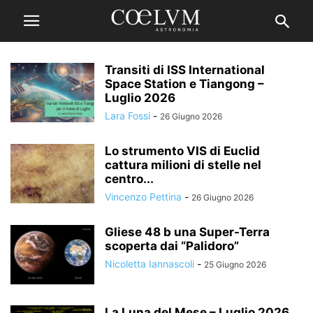
Transiti di ISS International
Space Station e Tiangong –
Luglio 2026
Lara Fossi
-
26 Giugno 2026
Lo strumento VIS di Euclid
cattura milioni di stelle nel
centro...
Vincenzo Pettina
-
26 Giugno 2026
Gliese 48 b una Super-Terra
scoperta dai “Palidoro”
Nicoletta Iannascoli
-
25 Giugno 2026
La Luna del Mese – Luglio 2026