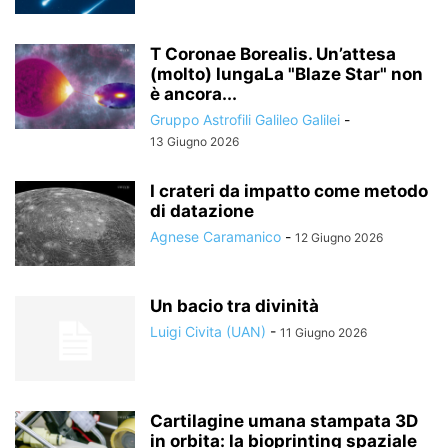
T Coronae Borealis. Un’attesa
(molto) lungaLa "Blaze Star" non
è ancora...
Gruppo Astrofili Galileo Galilei
-
13 Giugno 2026
I crateri da impatto come metodo
di datazione
Agnese Caramanico
-
12 Giugno 2026
Un bacio tra divinità
Luigi Civita (UAN)
-
11 Giugno 2026
Cartilagine umana stampata 3D
in orbita: la bioprinting spaziale