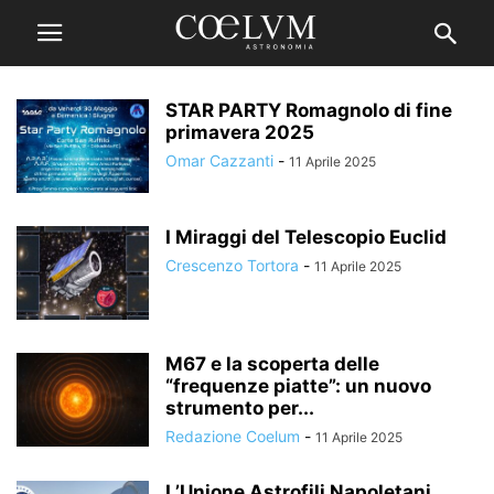
STAR PARTY Romagnolo di fine
primavera 2025
Omar Cazzanti
-
11 Aprile 2025
I Miraggi del Telescopio Euclid
Crescenzo Tortora
-
11 Aprile 2025
M67 e la scoperta delle
“frequenze piatte”: un nuovo
strumento per...
Redazione Coelum
-
11 Aprile 2025
L’Unione Astrofili Napoletani