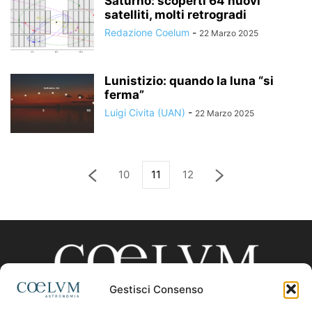
Saturno: scoperti 64 nuovi
satelliti, molti retrogradi
Redazione Coelum
-
22 Marzo 2025
Lunistizio: quando la luna “si
ferma”
Luigi Civita (UAN)
-
22 Marzo 2025
10
11
12
Gestisci Consenso