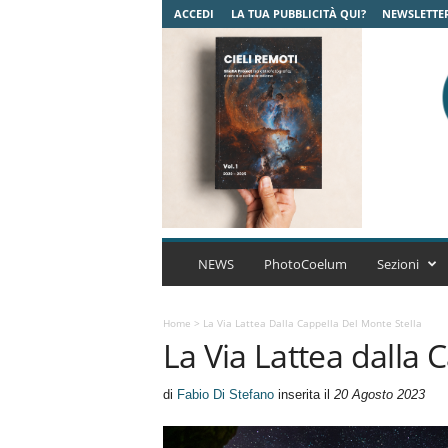
ACCEDI
LA TUA PUBBLICITÀ QUI?
NEWSLETTE
C
o
NEWS
PhotoCoelum
Sezioni
e
l
u
Home
>
La Via Lattea Dalla Cappella Del Monte Stella
La Via Lattea dalla 
m
A
s
di
Fabio Di Stefano
inserita il
20 Agosto 2023
t
r
o