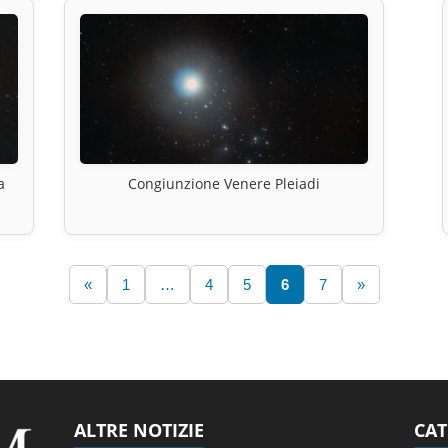
a
Congiunzione Venere Pleiadi
«
1
…
4
5
6
7
»
ALTRE NOTIZIE
CAT