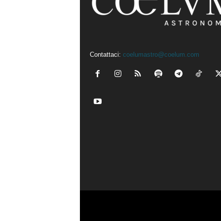
Contattaci:
coelumastro@coelum.com