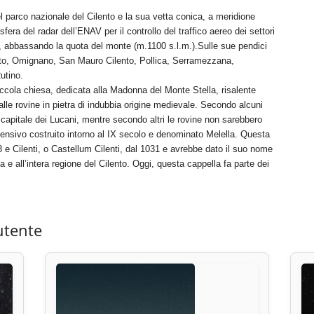
l parco nazionale del Cilento e la sua vetta conica, a meridione
fera del radar dell’ENAV per il controllo del traffico aereo dei settori
e, abbassando la quota del monte (m.1100 s.l.m.).Sulle sue pendici
ento, Omignano, San Mauro Cilento, Pollica, Serramezzana,
utino.
iccola chiesa, dedicata alla Madonna del Monte Stella, risalente
lle rovine in pietra di indubbia origine medievale. Secondo alcuni
ica capitale dei Lucani, mentre secondo altri le rovine non sarebbero
difensivo costruito intorno al IX secolo e denominato Melella. Questa
 e Cilenti, o Castellum Cilenti, dal 1031 e avrebbe dato il suo nome
e all’intera regione del Cilento. Oggi, questa cappella fa parte dei
utente