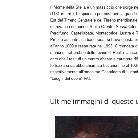
Il Monte della Stella è un massiccio che sorge ne
(1131 m.l.m.), fu spianata per costruire la grande s
Est del Tirreno Centrale e del Tirreno meridional
si trovano i comuni di Stella Cilento, Sessa Cil
Perdifumo, Castellabate, Montecorice, Lustra e R
Proprio accanto alla base radar si trova questa p
all’anno 1000 e restaurata nel 1993. Circondata da
storici si tratterebbe delle rovine di Petilia, ant
altro che i resti di un centro abitato a carattere 
fortezza si sarebbe chiamata Lucania fino al 1008
rispettivamente all’omonimo Gastaldato di Lucania 
"Luoghi del cuore" FAI.
Ultime immagini di questo 