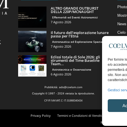
Photo
ALTRO GRANDE OUTBURST
DELLA 220P/MCNAUGHT
Mostr
Effemeridi ed Eventi Astronomici
7 Agosto 2026
News 
Il futuro dell’esplorazione lunare
Cielo
passa per l’Etna
Astro
Astronautica ed Esplorazione Spaziale
7 Agosto 2026
Artico
Eclissi totale di Sole 2026: gli
Il Bl
Per fornire 
strumenti del Time Baseline
Team...
e/o accedere
Astrotecnica e Osservazione
permetterà d
6 Agosto 2026
sito. Non ac
caratteristic
Pubblicità:
ads@coelum.com
Gestisci serv
Copyright © 1997 - 2024 vietata la riproduzione.
CF/P.IVA/VAT.C IT.01988340434
Ac
Privacy Policy
Termini e Condizioni di Vendita
Diritto di r
Regolamento Comm