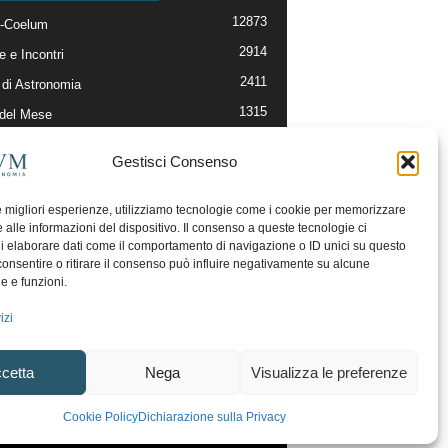
12873
-Coelum
2914
e e Incontri
2411
di Astronomia
1315
 del Mese
365
nomia, Astrofisica e Cosmologia
Gestisci Consenso
268
li e Risorse On-Line
192
og della Redazione
le migliori esperienze, utilizziamo tecnologie come i cookie per memorizzare
 alle informazioni del dispositivo. Il consenso a queste tecnologie ci
i elaborare dati come il comportamento di navigazione o ID unici su questo
consentire o ritirare il consenso può influire negativamente su alcune
he e funzioni.
izi
cetta
Nega
Visualizza le preferenze
ecesso
Regolamento uso sezione PhotoCoelum
Cookie Policy
Dichiarazione sulla Privacy
unity e Aree di Discussione
Cookie Policy (UE)