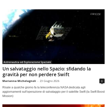
Astronautica ed Esplorazione Spaziale
Un salvataggio nello Spazio: sfidando la
gravità per non perdere Swift
Marianna Michelagnoli
-
23 Giugno 2026
0
Risale a qualche giorno fa la teleconferenza NASA dedicata agli
aggiornamenti sull'operazione di salvataggio per il satellite Swift (la Swift Boost
Mission)