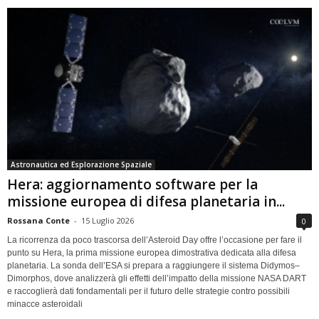
Astronautica ed Esplorazione Spaziale
Hera: aggiornamento software per la
missione europea di difesa planetaria in...
Rossana Conte
-
15 Luglio 2026
0
La ricorrenza da poco trascorsa dell’Asteroid Day offre l’occasione per fare il
punto su Hera, la prima missione europea dimostrativa dedicata alla difesa
planetaria. La sonda dell’ESA si prepara a raggiungere il sistema Didymos–
Dimorphos, dove analizzerà gli effetti dell’impatto della missione NASA DART
e raccoglierà dati fondamentali per il futuro delle strategie contro possibili
minacce asteroidali