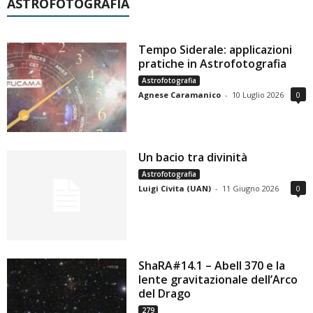
ASTROFOTOGRAFIA
Tempo Siderale: applicazioni
pratiche in Astrofotografia
Astrofotografia
Agnese Caramanico
-
10 Luglio 2026
0
Un bacio tra divinità
Astrofotografia
Luigi Civita (UAN)
-
11 Giugno 2026
0
ShaRA#14.1 – Abell 370 e la
lente gravitazionale dell’Arco
del Drago
279