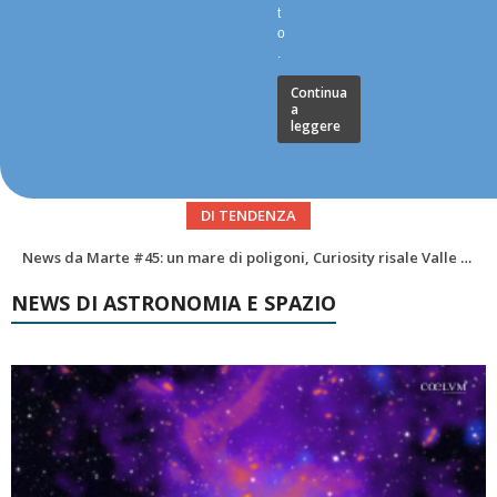
t
o
.
Continua
a
leggere
DI TENDENZA
LIFE Beyond EarthExploring Exoplanets and the Future of Italian Astrobiology
NEWS DI ASTRONOMIA E SPAZIO