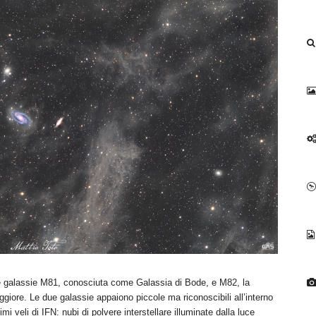
le galassie M81, conosciuta come Galassia di Bode, e M82, la
giore. Le due galassie appaiono piccole ma riconoscibili all’interno
 veli di IFN: nubi di polvere interstellare illuminate dalla luce