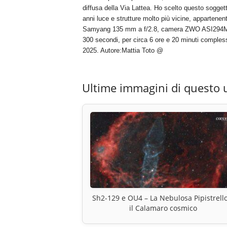
diffusa della Via Lattea. Ho scelto questo soggetto 
anni luce e strutture molto più vicine, appartenen
Samyang 135 mm a f/2.8, camera ZWO ASI294MC Pro
300 secondi, per circa 6 ore e 20 minuti compless
2025. Autore:Mattia Toto @
Ultime immagini di questo 
Sh2-129 e OU4 – La Nebulosa Pipistrello
il Calamaro cosmico