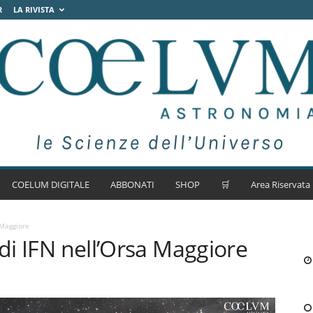
R
LA RIVISTA
COELUM DIGITALE
ABBONATI
SHOP
🛒
Area Riservata
 Maggiore
 di IFN nell’Orsa Maggiore