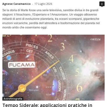
Agnese Caramanico
-
17 Luglio 2026
0
Se la storia di Marte fosse una serie televisiva, sarebbe divisa in tre grandi
stagioni: il Noachiano, l’Esperiano e l’Amazoniano. Un viaggio attraverso
miliardi di anni di evoluzione planetaria, tra oceani scomparsi, gigantesche
eruzioni vulcaniche, perdita dell’atmosfera e trasformazione del pianeta nel
mondo arido che osserviamo oggi.
Astrofotografia
Tempo Siderale: applicazioni pratiche in