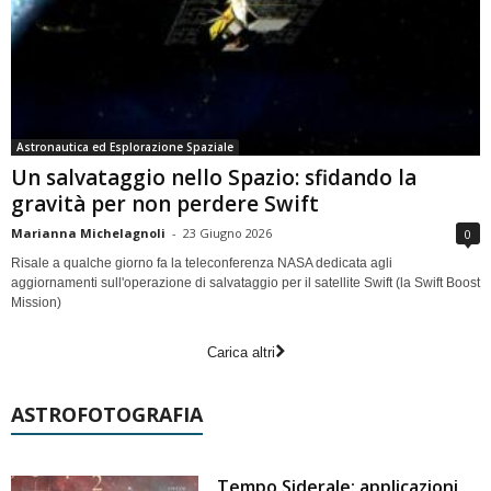
Astronautica ed Esplorazione Spaziale
Un salvataggio nello Spazio: sfidando la
gravità per non perdere Swift
Marianna Michelagnoli
-
23 Giugno 2026
0
Risale a qualche giorno fa la teleconferenza NASA dedicata agli
aggiornamenti sull'operazione di salvataggio per il satellite Swift (la Swift Boost
Mission)
Carica altri
ASTROFOTOGRAFIA
Tempo Siderale: applicazioni