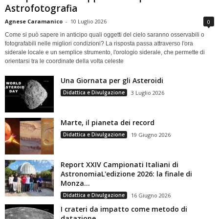
Astrofotografia
Agnese Caramanico
-
10 Luglio 2026
0
Come si può sapere in anticipo quali oggetti del cielo saranno osservabili o
fotografabili nelle migliori condizioni? La risposta passa attraverso l'ora
siderale locale e un semplice strumento, l'orologio siderale, che permette di
orientarsi tra le coordinate della volta celeste
Una Giornata per gli Asteroidi
Didattica e Divulgazione
3 Luglio 2026
Marte, il pianeta dei record
Didattica e Divulgazione
19 Giugno 2026
Report XXIV Campionati Italiani di
AstronomiaL'edizione 2026: la finale di
Monza...
Didattica e Divulgazione
16 Giugno 2026
I crateri da impatto come metodo di
datazione