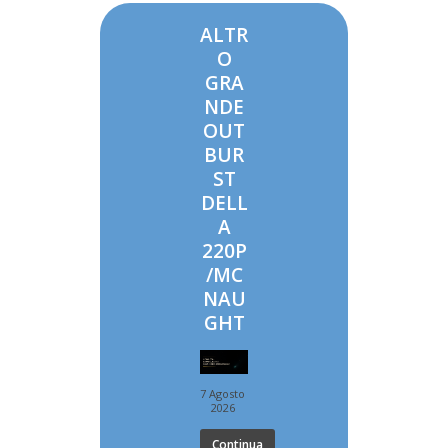
ALTR
O
GRA
NDE
OUT
BUR
ST
DELL
A
220P
/MC
NAU
GHT
7 Agosto
2026
Continua