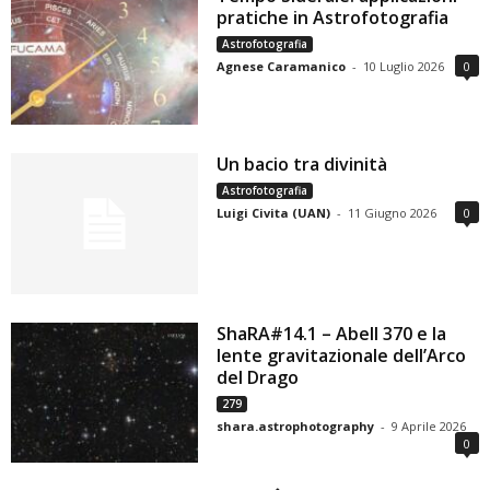
pratiche in Astrofotografia
Astrofotografia
Agnese Caramanico
-
10 Luglio 2026
0
Un bacio tra divinità
Astrofotografia
Luigi Civita (UAN)
-
11 Giugno 2026
0
ShaRA#14.1 – Abell 370 e la
lente gravitazionale dell’Arco
del Drago
279
shara.astrophotography
-
9 Aprile 2026
0