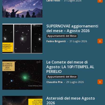
Lara Fossi
-
31 Luglio 2026
0
SUPERNOVAE aggiornamenti
del mese – Agosto 2026
Appuntamenti del Mese
Fabio Briganti
-
31 Luglio 2026
0
Le Comete del mese di
Agosto: LA 10P/TEMPEL AL
PERIELIO
Appuntamenti del Mese
Claudio Pra
-
29 Luglio 2026
0
Asteroidi del mese Agosto
2026