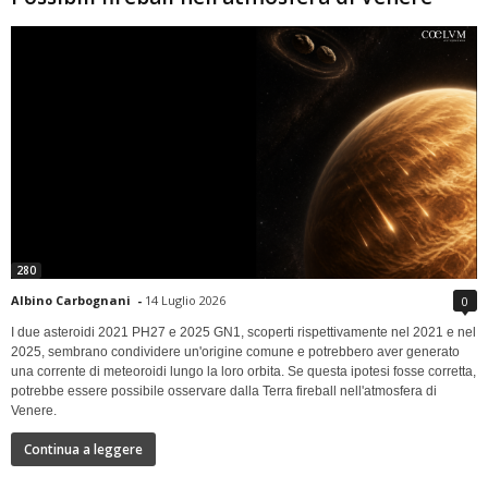
280
Albino Carbognani
-
14 Luglio 2026
0
I due asteroidi 2021 PH27 e 2025 GN1, scoperti rispettivamente nel 2021 e nel
2025, sembrano condividere un'origine comune e potrebbero aver generato
una corrente di meteoroidi lungo la loro orbita. Se questa ipotesi fosse corretta,
potrebbe essere possibile osservare dalla Terra fireball nell'atmosfera di
Venere.
Continua a leggere