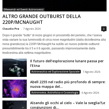
Effemeridi ed Eventi Astronomici
ALTRO GRANDE OUTBURST DELLA
220P/MCNAUGHT
Claudio Pra
-
7 Agosto 2026
0
Dopo il grande “botto” di inizio giugno in prossimità del perielio, che l’aveva
vista variare la sua luminosità di circa nove magnitudini (dalla diciottesima alla
nona grandezza) la 220P/ McNaught ha subìto un nuovo potente outburst
presumibilmente tra il 5 e il 6 agosto, passando improvvisamente dalla
tredicesima alla settima magnitudine.
Il futuro dell’esplorazione lunare passa per
l’Etna
Astronautica ed Esplorazione Spaziale
7 Agosto 2026
Abell 2255 nel radio più profondo di sempre:
nuova mappa del...
Astronomia, Astrofisica e Cosmologia
6 Agosto 2026
Alzando gli occhi al cielo – Vale la sveglia?Le
congiunzioni di...