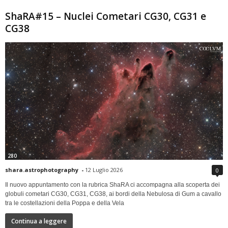
ShaRA#15 – Nuclei Cometari CG30, CG31 e
CG38
280
shara.astrophotography
-
12 Luglio 2026
0
Il nuovo appuntamento con la rubrica ShaRA ci accompagna alla scoperta dei
globuli cometari CG30, CG31, CG38, ai bordi della Nebulosa di Gum a cavallo
tra le costellazioni della Poppa e della Vela
Continua a leggere