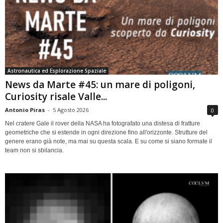
Astronautica ed Esplorazione Spaziale
News da Marte #45: un mare di poligoni,
Curiosity risale Valle...
Antonio Piras
-
5 Agosto 2026
0
Nel cratere Gale il rover della NASA ha fotografato una distesa di fratture
geometriche che si estende in ogni direzione fino all'orizzonte. Strutture del
genere erano già note, ma mai su questa scala. E su come si siano formate il
team non si sbilancia.