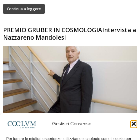
Continua a leggere
PREMIO GRUBER IN COSMOLOGIAIntervista a
Nazzareno Mandolesi
280
Gestisci Consenso
Frida Paolella
-
16 Giugno 2026
0
Intervista al professor Nazzareno Mandolesi, tra i protagonisti della cosmologia
Per fornire le migliori esperienze, utilizziamo tecnologie come i cookie per
spaziale europea e della missione Planck. Il dialogo ripercorre i principali