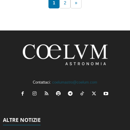
1
2
»
Contattaci:
coelumastro@coelum.com
ALTRE NOTIZIE