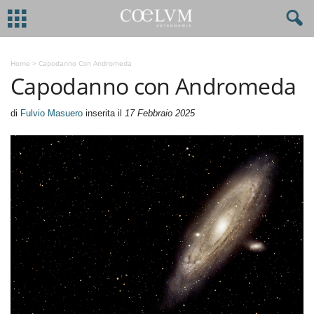
Home
>
Capodanno Con Andromeda
Capodanno con Andromeda
di
Fulvio Masuero
inserita il
17 Febbraio 2025