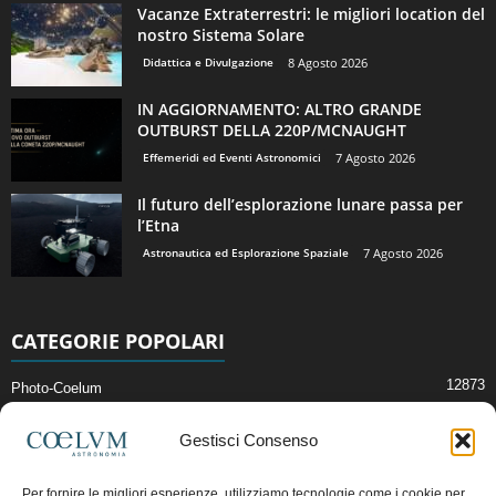
Vacanze Extraterrestri: le migliori location del
nostro Sistema Solare
Didattica e Divulgazione
8 Agosto 2026
IN AGGIORNAMENTO: ALTRO GRANDE
OUTBURST DELLA 220P/MCNAUGHT
Effemeridi ed Eventi Astronomici
7 Agosto 2026
Il futuro dell’esplorazione lunare passa per
l’Etna
Astronautica ed Esplorazione Spaziale
7 Agosto 2026
CATEGORIE POPOLARI
12873
Photo-Coelum
2914
Mostre e Incontri
Gestisci Consenso
2412
News di Astronomia
1315
Cielo del Mese
Per fornire le migliori esperienze, utilizziamo tecnologie come i cookie per