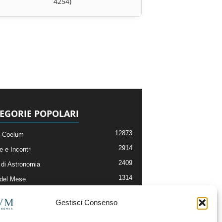
4254)
EGORIE POPOLARI
12873
-Coelum
2914
e e Incontri
2409
di Astronomia
1314
 del Mese
365
nomia, Astrofisica e Cosmologia
Gestisci Consenso
268
li e Risorse On-Line