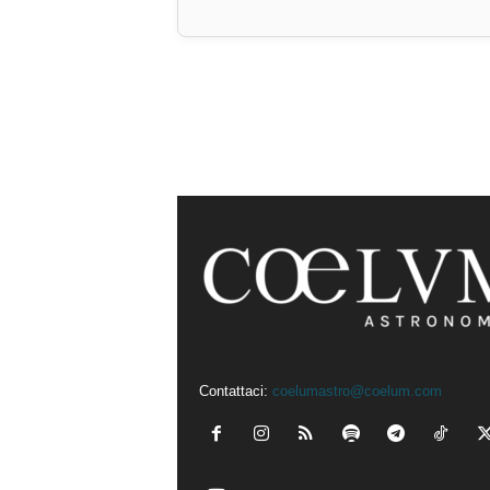
Contattaci:
coelumastro@coelum.com