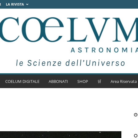
R
LA RIVISTA
COELUM DIGITALE
ABBONATI
SHOP
🛒
Area Riservata