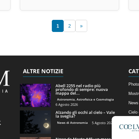
1
2
»
ALTRE NOTIZIE
CAT
Photo
Abell 2255 nel radio più
profondo di sempre: nuova
mappa del...
Mostr
Astronomia, Astrofisica e Cosmologia
News 
6 Agosto 2026
Alzando gli occhi al cielo – Vale
Cielo
la sveglia?
Astro
News di Astronomia
5 Agosto 2026
Artico
News da Marte #45: un mare di