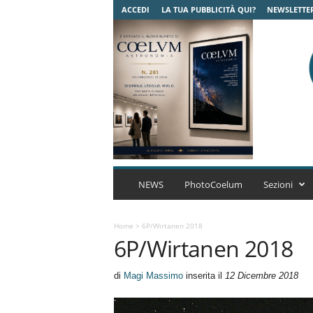
ACCEDI
LA TUA PUBBLICITÀ QUI?
NEWSLETTE
C
o
NEWS
PhotoCoelum
Sezioni
e
l
u
Home
>
6P/Wirtanen 2018
6P/Wirtanen 2018
m
A
s
di
Magi Massimo
inserita il
12 Dicembre 2018
t
r
o