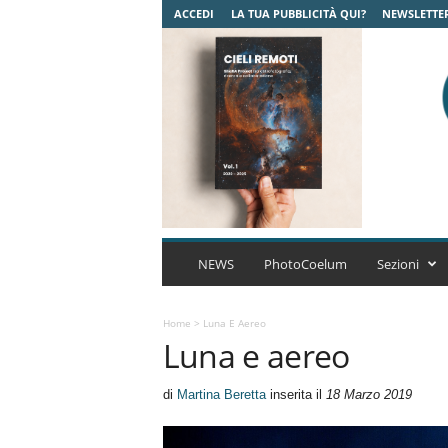
ACCEDI
LA TUA PUBBLICITÀ QUI?
NEWSLETTE
C
o
NEWS
PhotoCoelum
Sezioni
e
l
u
Home
>
Luna E Aereo
Luna e aereo
m
A
s
di
Martina Beretta
inserita il
18 Marzo 2019
t
r
o