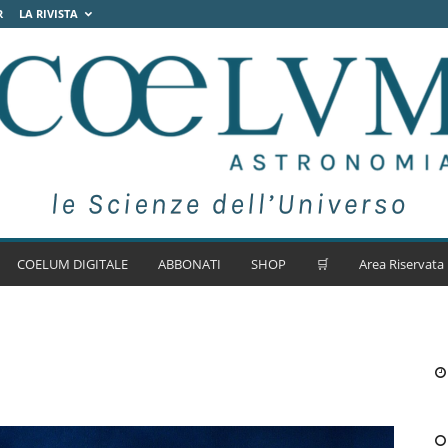
R
LA RIVISTA
COELUM DIGITALE
ABBONATI
SHOP
🛒
Area Riservata