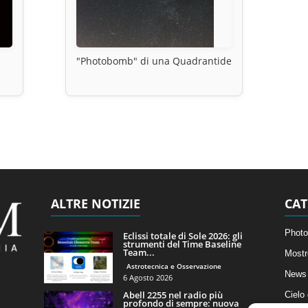
"Photobomb" di una Quadrantide
ALTRE NOTIZIE
CAT
Photo
Eclissi totale di Sole 2026: gli
strumenti del Time Baseline
Team...
Mostr
Astrotecnica e Osservazione
News 
6 Agosto 2026
Abell 2255 nel radio più
Cielo
profondo di sempre: nuova