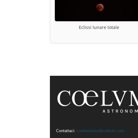
Eclissi lunare totale
Contattaci:
coelumastro@coelum.com