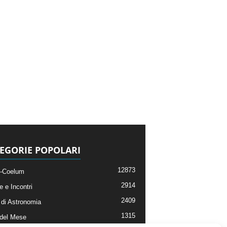
EGORIE POPOLARI
12873
-Coelum
2914
e e Incontri
2409
di Astronomia
1315
 del Mese